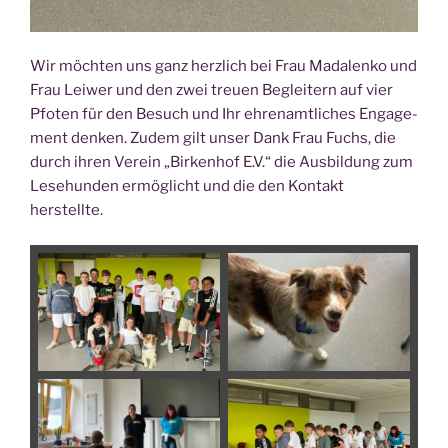
Wir möch­ten uns ganz herz­lich bei Frau Mada­len­ko und
Frau Lei­wer und den zwei treu­en Beglei­tern auf vier
Pfo­ten für den Besuch und Ihr ehren­amt­li­ches Enga­ge­
ment den­ken. Zudem gilt unser Dank Frau Fuchs, die
durch ihren Ver­ein „Bir­ken­hof E.V.“ die Aus­bil­dung zum
Lese­hun­den ermög­licht und die den Kon­takt
herstellte.