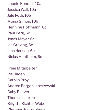
Leo­nie Kon­ra­di, 10a
Jes­si­ca Wall, 10a
Jule Roth, 10b
Mon­ja Simon, 10b
Hen­ning Hoff­mann, 6c
Paul Berg, 6c
Jonas May­er, 6c
Ida Gre­ving, 6c
Lina Han­sen, 6c
Nic­las Hont­heim, 6c
Freie Mit­ar­bei­ter:
Iris Hilden
Caro­lin Broy
Andrea Berger-Jaroszewski
Gaby Plötzer
Tho­mas Lauxen
Bri­git­te Richter-Weber
Cle­mens Hackenberg