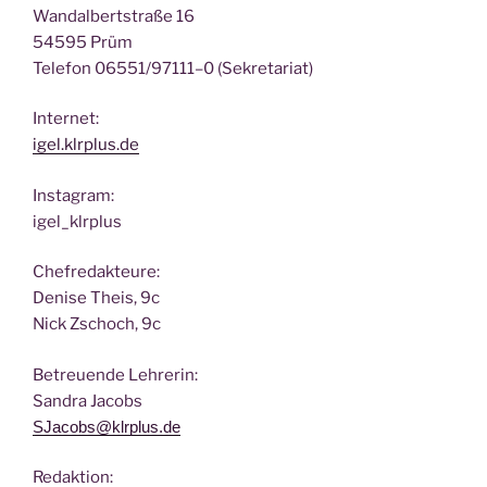
Wan­dal­bert­stra­ße 16
54595 Prüm
Tele­fon 06551/97111–0 (Sekre­ta­ri­at)
Inter­net:
igel.klrplus.de
Insta­gram:
igel_klrplus
Chef­re­dak­teu­re:
Deni­se Theis, 9c
Nick Zscho­ch, 9c
Betreu­en­de Lehrerin:
San­dra Jacobs
SJacobs@klrplus.de
Redak­ti­on: