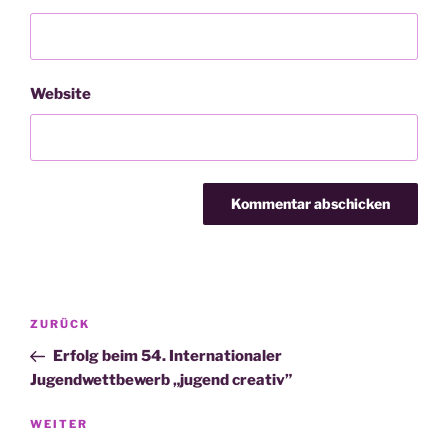
Website
Beitragsnavigation
Vorheriger
ZURÜCK
Beitrag
Erfolg beim 54. Internationaler
Jugendwettbewerb „jugend creativ”
Nächster
WEITER