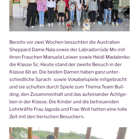
Bereits vor zwei Wochen besuch­ten die Aus­tra­li­en
Shepp­ard Dame Nala sowie der Labra­dor­rü­de Mo mit
ihren Frau­chen Manue­la Lei­wer sowie Hei­di Mada­len­ko
die Klas­se 5c. Heu­te stand der zwei­te Besuch in der
Klas­se 6b an. Die bei­den Damen haben ganz unter­
schied­li­che Sprach- sowie Voka­bel­spie­le mit­ge­bracht
und sie schul­ten durch Spie­le zum The­ma Team Buil­
ding, den Zusam­men­halt und das auf­ein­an­der Acht­ge­
ben in der Klas­se. Die Kin­der und die betreu­en­den
Lehr­kräf­te Frau Jago­da und Frau Woll hat­ten eine tol­le
Zeit mit den tie­ri­schen Besuchern.