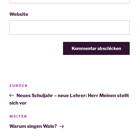
Website
Beitragsnavigation
Vorheriger
ZURÜCK
Beitrag
Neues Schuljahr – neue Lehrer: Herr Meinen stellt
sich vor
Nächster
WEITER
Beitrag
Warum singen Wale?