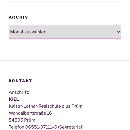
ARCHIV
Archiv
KONTAKT
Anschrift:
IGEL
Kai­ser-Lothar-Real­schu­le plus Prüm
Wan­dal­bert­stra­ße 16
54595 Prüm
Tele­fon 06551/97111–0 (Sekre­ta­ri­at)