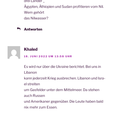
drei Län­der _
Ägyp­ten, Äthio­pi­en und Sudan pro­fi­tie­ren vom Nil.
Wem gehört
das Nilwasser?
Antworten
Khaled
18. JUNI 2022 UM 13:58 UHR
Es wird nur über die Ukrai­ne berich­tet. Bei uns in
Libanon
kann jeder­zeit Krieg aus­bre­chen. Liba­non und Isra­
el streiten
um Gas­fel­der unter dem Mit­tel­meer. Da ste­hen
auch Russen
und Ame­ri­ka­ner gegen­über. Die Leu­te haben bald
nix mehr zum Essen.