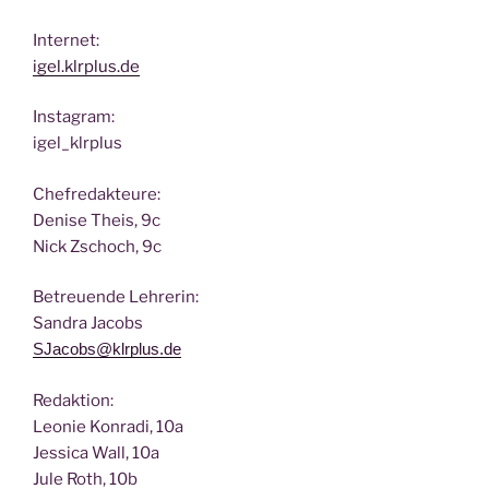
Inter­net:
igel.klrplus.de
Insta­gram:
igel_klrplus
Chef­re­dak­teu­re:
Deni­se Theis, 9c
Nick Zscho­ch, 9c
Betreu­en­de Lehrerin:
San­dra Jacobs
SJacobs@klrplus.de
Redak­ti­on:
Leo­nie Kon­ra­di, 10a
Jes­si­ca Wall, 10a
Jule Roth, 10b