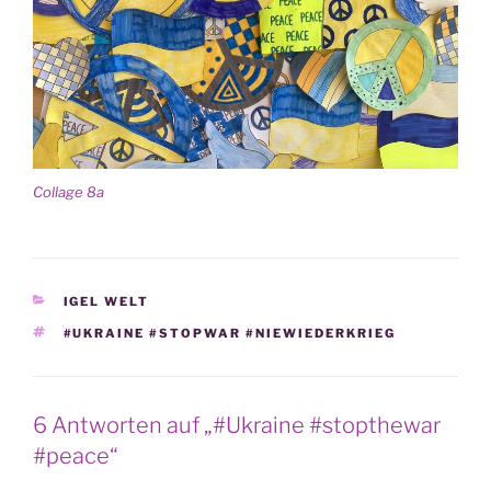
Col­la­ge 8a
KATEGORIEN
IGEL WELT
SCHLAGWÖRTER
#UKRAINE #STOPWAR #NIEWIEDERKRIEG
6 Antworten auf „#Ukraine #stopthewar
#peace“