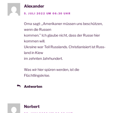
Alexander
5. JULI 2022 UM 06:30 UHR
Oma sagt: „Ame­ri­ka­ner müs­sen uns beschüt­zen,
wenn die Russen
kom­men.” Ich glau­be nicht, dass der Rus­se hier
kom­men will.
Ukrai­ne war Teil Russ­lands. Chris­tia­ni­siert ist Russ­
land in Kiew
im zehn­ten Jahrhundert.
Was wir hier spü­ren wer­den, ist die
Flüchtlingskrise.
Antworten
Norbert