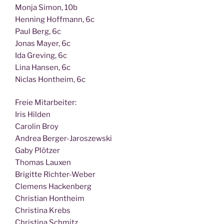
Mon­ja Simon, 10b
Hen­ning Hoff­mann, 6c
Paul Berg, 6c
Jonas May­er, 6c
Ida Gre­ving, 6c
Lina Han­sen, 6c
Nic­las Hont­heim, 6c
Freie Mit­ar­bei­ter:
Iris Hilden
Caro­lin Broy
Andrea Berger-Jaroszewski
Gaby Plötzer
Tho­mas Lauxen
Bri­git­te Richter-Weber
Cle­mens Hackenberg
Chris­ti­an Hontheim
Chris­ti­na Krebs
Chris­ti­na Schmitz