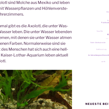
olotl
sind Mol­che aus Mexi­ko und leben
t Was­ser­pflan­zen und Höh­len­ver­ste­
­rer­zim­mers.
in­mal gibt es die Axolotl, die unter Was­
Was­ser leben. Die unter Was­ser leben­den
e­men, mit denen sie unter Was­ser atmen
de­nen Far­ben.
Nor­ma­ler­wei­se sind sie
ht des Men­schen hat sich auch eine hell­
Im Kai­ser-Lothar-Aqua­ri­um leben aktu­ell
otl.
NEUESTE BE