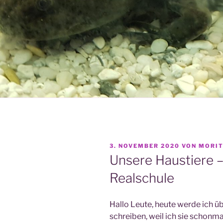
VERÖFFENTLICHT
3. NOVEMBER 2020
VON
MORIT
AM
Unsere Haustiere – 
Realschule
Hal­lo Leu­te, heu­te wer­de ich ü
schrei­ben, weil ich sie schon­mal