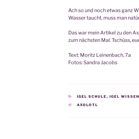
Ach so und noch etwas ganz Wic
Was­ser taucht, muss man natür
Das war mein Arti­kel zu den Axol
zum nächs­ten Mal. Tschüss, eue
Text: Moritz Lei­nen­bach, 7a
Fotos: San­dra Jacobs
KATEGORIEN
IGEL SCHULE
,
IGEL WISSE
SCHLAGWÖRTER
AXOLOTL