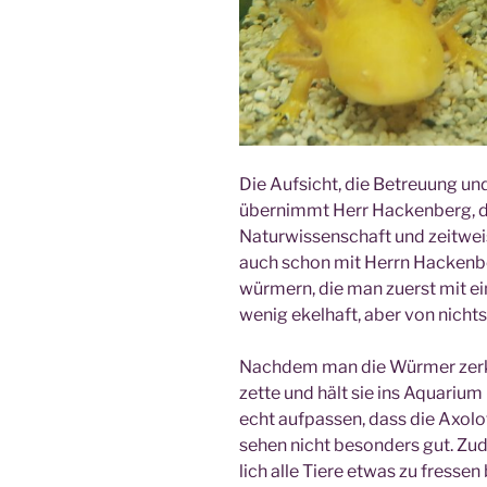
Die Auf­sicht, die Betreu­ung und
über­nimmt Herr Hacken­berg, di
Natur­wis­sen­schaft und zeit­wei
auch schon mit Herrn Hacken­ber
wür­mern, die man zuerst mit eine
wenig ekel­haft, aber von nicht
Nach­dem man die Wür­mer zer­kl
zet­te und hält sie ins Aqua­ri­
echt auf­pas­sen, dass die Axo
sehen nicht beson­ders gut. Zu
lich alle Tie­re etwas zu fres­