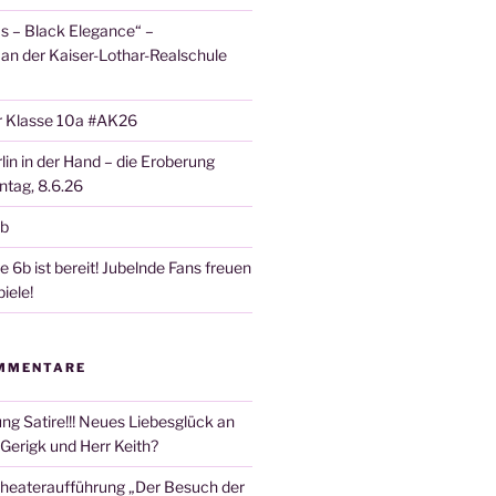
 – Black Elegance“ –
 an der Kaiser-Lothar-Realschule
r Klasse 10a #AK26
lin in der Hand – die Eroberung
tag, 8.6.26
6b
 6b ist bereit! Jubelnde Fans freuen
iele!
MMENTARE
ng Satire!!! Neues Liebesglück an
Gerigk und Herr Keith?
heateraufführung „Der Besuch der