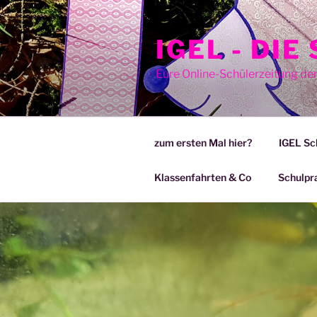
Zum
Inhalt
IGEL - DI
springen
Eure Online-Schülerzeitung de
zum ersten Mal hier?
IGEL Sc
Klassenfahrten & Co
Schulpr