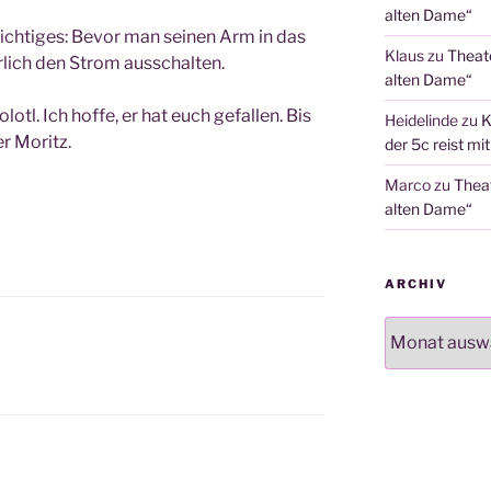
alten Dame“
h­ti­ges: Bevor man sei­nen Arm in das
Klaus
zu
Theat
­lich den Strom ausschalten.
alten Dame“
otl. Ich hof­fe, er hat euch gefal­len. Bis
Heidelinde
zu
K
r Moritz.
der 5c reist mi
Marco
zu
Thea
alten Dame“
ARCHIV
Archiv
N