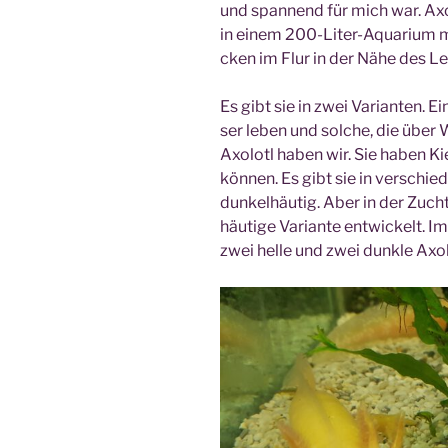
und span­nend für mich war. Ax
in einem 200-Liter-Aqua­ri­um mi
cken im Flur in der Nähe des Leh
Es gibt sie in zwei Vari­an­ten. E
ser leben und sol­che, die über 
Axolotl haben wir. Sie haben Ki
kön­nen. Es gibt sie in ver­schie­
dun­kel­häu­tig. Aber in der Zuc
häu­ti­ge Vari­an­te ent­wi­ckelt. 
zwei hel­le und zwei dunk­le Axol