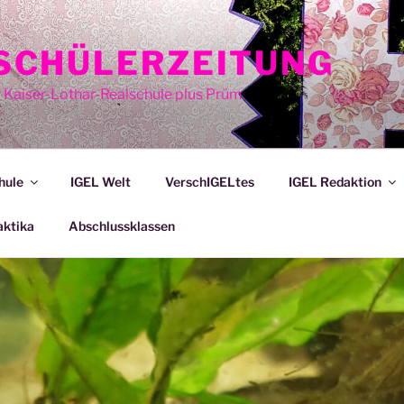
E SCHÜLERZEITUNG
r Kaiser-Lothar-Realschule plus Prüm
hule
IGEL Welt
VerschIGELtes
IGEL Redaktion
aktika
Abschlussklassen