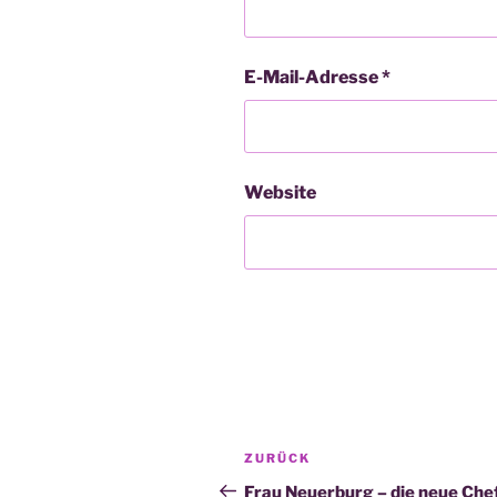
E-Mail-Adresse
*
Website
Beitragsnavigation
Vorheriger
ZURÜCK
Beitrag
Frau Neuerburg – die neue Che