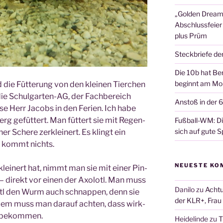
„Golden Dreams
Abschlussfeier
plus Prüm
Steckbriefe de
Die 10b hat Ber
beginnt am Mon
 die Füt­te­rung von den klei­nen Tier­chen
e Schul­gar­ten-AG, der Fach­be­reich
Anstoß in der 
­se Herr Jacobs in den Feri­en. Ich habe
g gefüt­tert. Man füt­tert sie mit Regen­
Fußball-WM: Die
sich auf gute Sp
r Sche­re zer­klei­nert. Es klingt ein
s kommt nichts.
NEUESTE KO
ei­nert hat, nimmt man sie mit einer Pin­
um – direkt vor einen der Axolotl. Man muss
Danilo
zu
Achtu
lotl den Wurm auch schnap­pen, denn sie
der KLR+, Frau 
dem muss man dar­auf ach­ten, dass wirk­
sen bekommen.
Heidelinde
zu
T