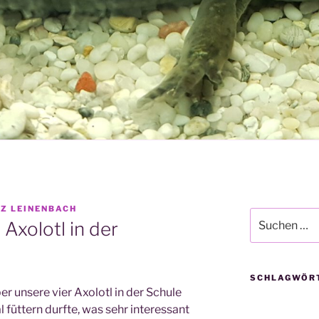
Z LEINENBACH
Suche
Axolotl in der
nach:
SCHLAGWÖR
ber unse­re vier Axolotl in der Schu­le
 füt­tern durf­te, was sehr inter­es­sant