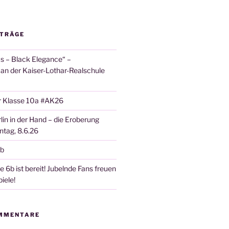
ITRÄGE
 – Black Elegance“ –
 an der Kaiser-Lothar-Realschule
r Klasse 10a #AK26
lin in der Hand – die Eroberung
tag, 8.6.26
6b
 6b ist bereit! Jubelnde Fans freuen
iele!
MMENTARE