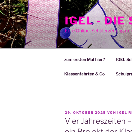
Zum
Inhalt
IGEL - DI
springen
Eure Online-Schülerzeitung de
zum ersten Mal hier?
IGEL Sc
Klassenfahrten & Co
Schulpr
VERÖFFENTLICHT
29. OKTOBER 2025
VON
IGEL R
AM
Vier Jahreszeiten 
ein Projekt der Kl