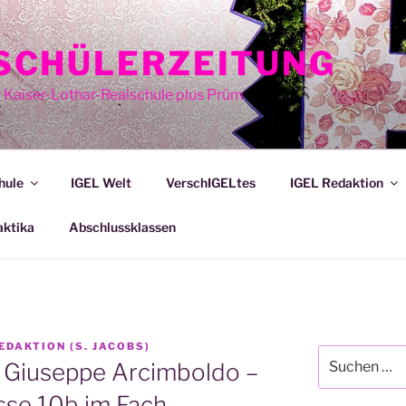
E SCHÜLERZEITUNG
r Kaiser-Lothar-Realschule plus Prüm
hule
IGEL Welt
VerschIGELtes
IGEL Redaktion
aktika
Abschlussklassen
EDAKTION (S. JACOBS)
Suche
– Giuseppe Arcimboldo –
nach:
asse 10b im Fach