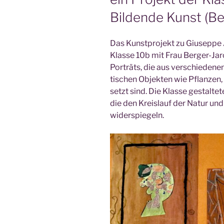
Bildende Kunst (Be
Das Kunst­pro­jekt zu Giu­sep­pe 
Klas­se 10b mit Frau Ber­ger-Jar
Por­träts, die aus ver­schie­de­nen,
ti­schen Objek­ten wie Pflan­ze
setzt sind. Die Klas­se gestal­te­t
die den Kreis­lauf der Natur un
widerspiegeln.