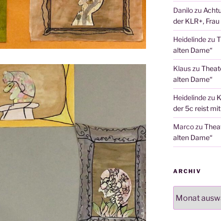
Danilo
zu
Achtu
der KLR+, Frau 
Heidelinde
zu
T
alten Dame“
Klaus
zu
Theat
alten Dame“
Heidelinde
zu
K
der 5c reist mi
Marco
zu
Thea
alten Dame“
ARCHIV
Archiv