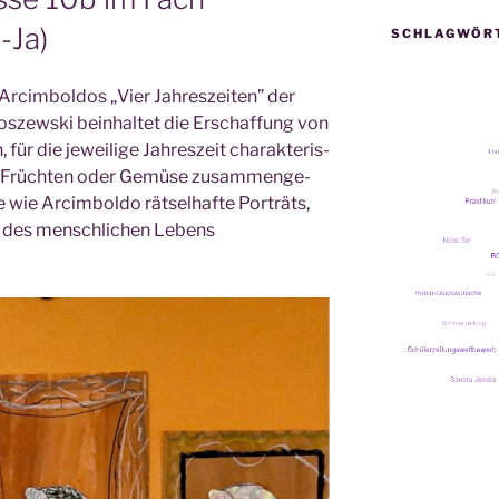
-Ja)
SCHLAGWÖR
Arcim­bol­dos „Vier Jah­res­zei­ten” der
o­szew­ski beinhal­tet die Erschaf­fung von
 für die jewei­li­ge Jah­res­zeit cha­rak­te­ris­
n, Früch­ten oder Gemü­se zusam­men­ge­
e wie Arcim­bol­do rät­sel­haf­te Por­träts,
d des mensch­li­chen Lebens