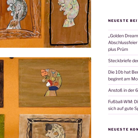
NEUESTE BE
„Golden Dreams
Abschlussfeier
plus Prüm
Steckbriefe de
Die 10b hat Ber
beginnt am Mon
Anstoß in der 
Fußball-WM: Die
sich auf gute Sp
NEUESTE KO