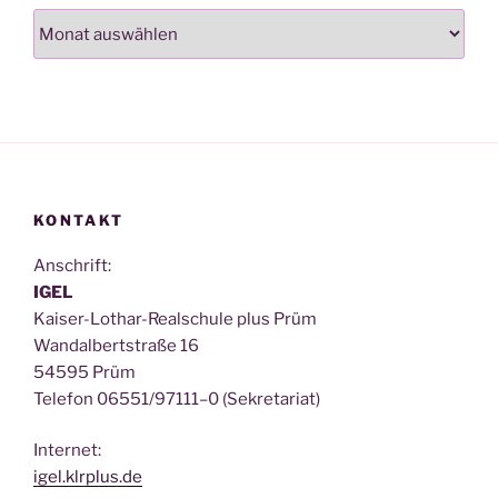
Archiv
KONTAKT
Anschrift:
IGEL
Kai­ser-Lothar-Real­schu­le plus Prüm
Wan­dal­bert­stra­ße 16
54595 Prüm
Tele­fon 06551/97111–0 (Sekre­ta­ri­at)
Inter­net:
igel.klrplus.de