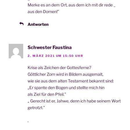
Mer­ke es an dem Ort, aus dem ich mit dir rede _
aus den Dornen!”
Antworten
Schwester Faustina
2. MÄRZ 2021 UM 15:50 UHR
Kri­se als Zei­chen der Gottesferne?
Gött­li­cher Zorn wird in Bil­dern ausgemalt,
wie sie aus dem alten Tes­ta­ment bekannt sind:
„Er span­te den Bogen und stell­te mich hin
als Ziel für den Pfeil.”
„ Gerecht ist er, Jah­we, denn ich habe sei­nem Wort
getrotzt.”
,