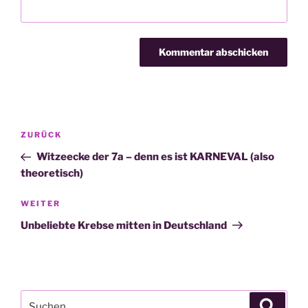
Beitragsnavigation
Vorheriger
ZURÜCK
Beitrag
Witzeecke der 7a – denn es ist KARNEVAL (also
theoretisch)
Nächster
WEITER
Beitrag
Unbeliebte Krebse mitten in Deutschland
Suche
Suche