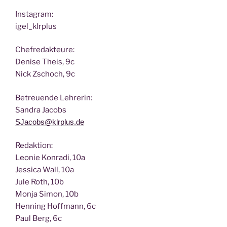
Insta­gram:
igel_klrplus
Chef­re­dak­teu­re:
Deni­se Theis, 9c
Nick Zscho­ch, 9c
Betreu­en­de Lehrerin:
San­dra Jacobs
SJacobs@klrplus.de
Redak­ti­on:
Leo­nie Kon­ra­di, 10a
Jes­si­ca Wall, 10a
Jule Roth, 10b
Mon­ja Simon, 10b
Hen­ning Hoff­mann, 6c
Paul Berg, 6c