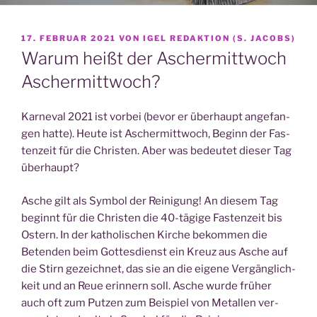
VERÖFFENTLICHT
17. FEBRUAR 2021
VON
IGEL REDAKTION (S. JACOBS)
AM
Warum heißt der Aschermittwoch
Aschermittwoch?
Kar­ne­val 2021 ist vor­bei (bevor er über­haupt ange­fan­
gen hat­te). Heu­te ist Ascher­mitt­woch, Beginn der Fas­
ten­zeit für die Chris­ten. Aber was bedeu­tet die­ser Tag
überhaupt?
Asche gilt als Sym­bol der Rei­ni­gung! An die­sem Tag
beginnt für die Chris­ten die 40-tägi­ge Fas­ten­zeit bis
Ostern. In der katho­li­schen Kir­che bekom­men die
Beten­den beim Got­tes­dienst ein Kreuz aus Asche auf
die Stirn gezeich­net, das sie an die eige­ne Ver­gäng­lich­
keit und an Reue erin­nern soll. Asche wur­de frü­her
auch oft zum Put­zen zum Bei­spiel von Metal­len ver­