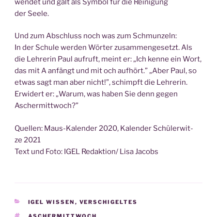
wen­det und galt als Sym­bol für die Rei­ni­gung
der Seele.
Und zum Abschluss noch was zum Schmunzeln:
In der Schu­le wer­den Wör­ter zusam­men­ge­setzt. Als
die Leh­re­rin Paul auf­ruft, meint er: „Ich ken­ne ein Wort,
das mit A anfängt und mit och auf­hört.” „Aber Paul, so
etwas sagt man aber nicht!”, schimpft die Leh­re­rin.
Erwi­dert er: „War­um, was haben Sie denn gegen
Aschermittwoch?”
Quel­len: Maus-Kalen­der 2020, Kalen­der Schü­ler­wit­
ze 2021
Text und Foto: IGEL Redaktion/ Lisa Jacobs
KATEGORIEN
IGEL WISSEN
,
VERSCHIGELTES
SCHLAGWÖRTER
ASCHERMITTWOCH