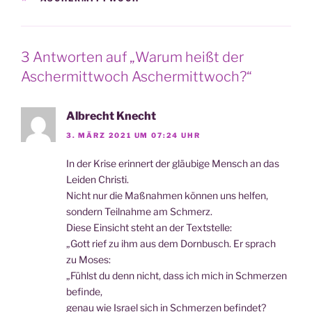
3 Antworten auf „Warum heißt der
Aschermittwoch Aschermittwoch?“
Albrecht Knecht
3. MÄRZ 2021 UM 07:24 UHR
In der Kri­se erin­nert der gläu­bi­ge Mensch an das
Lei­den Christi.
Nicht nur die Maß­nah­men kön­nen uns helfen,
son­dern Teil­nah­me am Schmerz.
Die­se Ein­sicht steht an der Textstelle:
„Gott rief zu ihm aus dem Dorn­busch. Er sprach
zu Moses:
„Fühlst du denn nicht, dass ich mich in Schmer­zen
befinde,
genau wie Isra­el sich in Schmer­zen befindet?