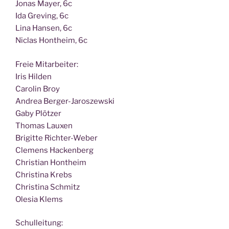
Jonas May­er, 6c
Ida Gre­ving, 6c
Lina Han­sen, 6c
Nic­las Hont­heim, 6c
Freie Mit­ar­bei­ter:
Iris Hilden
Caro­lin Broy
Andrea Berger-Jaroszewski
Gaby Plötzer
Tho­mas Lauxen
Bri­git­te Richter-Weber
Cle­mens Hackenberg
Chris­ti­an Hontheim
Chris­ti­na Krebs
Chris­ti­na Schmitz
Ole­sia Klems
Schul­lei­tung: