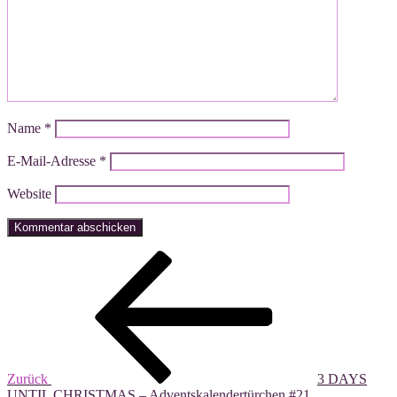
Name
*
E-Mail-Adresse
*
Website
Beitragsnavigation
Vorheriger
Beitrag
Zurück
3 DAYS
UNTIL CHRISTMAS – Adventskalendertürchen #21