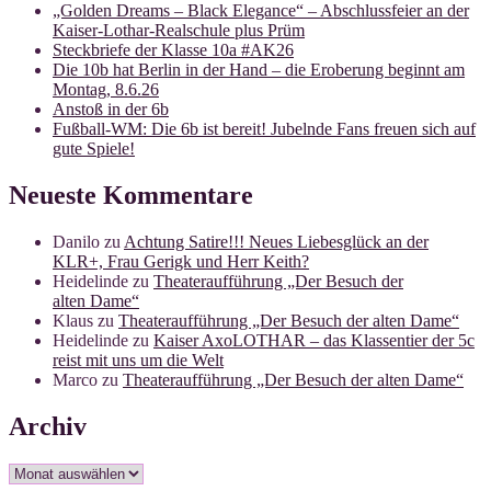
„Golden Dreams – Black Elegance“ – Abschlussfeier an der
Kaiser-Lothar-Realschule plus Prüm
Steckbriefe der Klasse 10a #AK26
Die 10b hat Berlin in der Hand – die Eroberung beginnt am
Montag, 8.6.26
Anstoß in der 6b
Fußball-WM: Die 6b ist bereit! Jubelnde Fans freuen sich auf
gute Spiele!
Neueste Kommentare
Danilo
zu
Achtung Satire!!! Neues Liebesglück an der
KLR+, Frau Gerigk und Herr Keith?
Heidelinde
zu
Theateraufführung „Der Besuch der
alten Dame“
Klaus
zu
Theateraufführung „Der Besuch der alten Dame“
Heidelinde
zu
Kaiser AxoLOTHAR – das Klassentier der 5c
reist mit uns um die Welt
Marco
zu
Theateraufführung „Der Besuch der alten Dame“
Archiv
Archiv