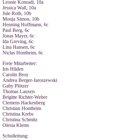
Leo­nie Kon­ra­di, 10a
Jes­si­ca Wall, 10a
Jule Roth, 10b
Mon­ja Simon, 10b
Hen­ning Hoff­mann, 6c
Paul Berg, 6c
Jonas May­er, 6c
Ida Gre­ving, 6c
Lina Han­sen, 6c
Nic­las Hont­heim, 6c
Freie Mit­ar­bei­ter:
Iris Hilden
Caro­lin Broy
Andrea Berger-Jaroszewski
Gaby Plötzer
Tho­mas Lauxen
Bri­git­te Richter-Weber
Cle­mens Hackenberg
Chris­ti­an Hontheim
Chris­ti­na Krebs
Chris­ti­na Schmitz
Ole­sia Klems
Schul­lei­tung: