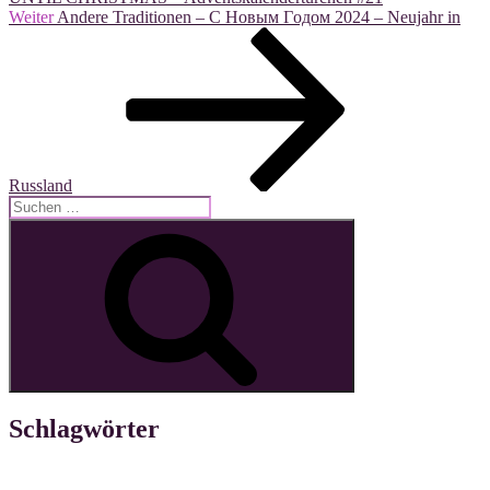
Nächster
Weiter
Andere Traditionen – C Новым Γодом 2024 – Neujahr in
Beitrag
Russland
Suche
nach:
Suchen
Schlagwörter