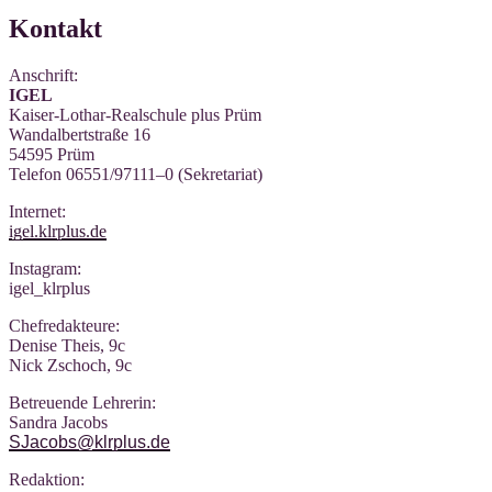
Kontakt
Anschrift:
IGEL
Kai­ser-Lothar-Real­schu­le plus Prüm
Wan­dal­bert­stra­ße 16
54595 Prüm
Tele­fon 06551/97111–0 (Sekre­ta­ri­at)
Inter­net:
igel.klrplus.de
Insta­gram:
igel_klrplus
Chef­re­dak­teu­re:
Deni­se Theis, 9c
Nick Zscho­ch, 9c
Betreu­en­de Lehrerin:
San­dra Jacobs
SJacobs@klrplus.de
Redak­ti­on: