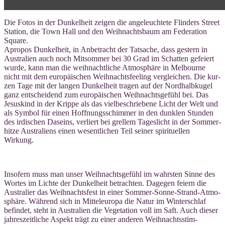
Die Fotos in der Dun­kel­heit zei­gen die ange­leuch­te­te Flin­ders Street
Sta­ti­on, die Town Hall und den Weih­nachts­baum am Fede­ra­ti­on
Square.
Apro­pos Dun­kel­heit, in Anbe­tracht der Tat­sa­che, dass ges­tern in
Aus­tra­li­en auch noch Mit­som­mer bei 30 Grad im Schat­ten gefei­ert
wur­de, kann man die weih­nacht­li­che Atmo­sphä­re in Mel­bourne
nicht mit dem euro­päi­schen Weih­nachts­fee­ling ver­glei­chen. Die kur­
zen Tage mit der lan­gen Dun­kel­heit tra­gen auf der Nord­halb­ku­gel
ganz ent­schei­dend zum euro­päi­schen Weih­nachts­ge­fühl bei. Das
Jesus­kind in der Krip­pe als das viel­be­schrie­be­ne Licht der Welt und
als Sym­bol für einen Hoff­nungs­schim­mer in den dunk­len Stun­den
des irdi­schen Daseins, ver­liert bei grel­lem Tages­licht in der Som­mer­
hit­ze Aus­tra­li­ens einen wesent­li­chen Teil sei­ner spi­ri­tu­el­len
Wirkung.
Inso­fern muss man unser Weih­nachts­ge­fühl im wahrs­ten Sin­ne des
Wor­tes im Lich­te der Dun­kel­heit betrach­ten. Dage­gen fei­ern die
Aus­tra­li­er das Weih­nachts­fest in einer Som­mer-Son­ne-Strand-Atmo­
sphä­re. Wäh­rend sich in Mit­tel­eu­ro­pa die Natur im Win­ter­schlaf
befin­det, steht in Aus­tra­li­en die Vege­ta­ti­on voll im Saft. Auch die­ser
jah­res­zeit­li­che Aspekt trägt zu einer ande­ren Weih­nachts­stim­