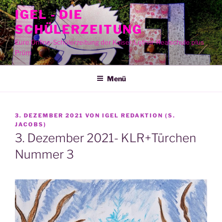
Zum
IGEL - DIE
Inhalt
SCHÜLERZEITUNG
springen
Eure Online-Schülerzeitung der Kaiser-Lothar-Realschule plus
Prüm
Menü
VERÖFFENTLICHT
3. DEZEMBER 2021
VON
IGEL REDAKTION (S.
AM
JACOBS)
3. Dezember 2021- KLR+Türchen
Nummer 3