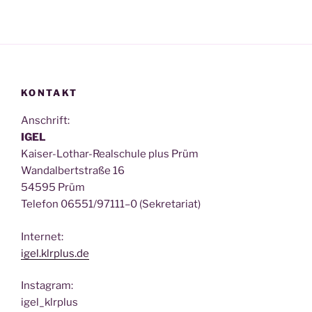
KONTAKT
Anschrift:
IGEL
Kai­ser-Lothar-Real­schu­le plus Prüm
Wan­dal­bert­stra­ße 16
54595 Prüm
Tele­fon 06551/97111–0 (Sekre­ta­ri­at)
Inter­net:
igel.klrplus.de
Insta­gram:
igel_klrplus