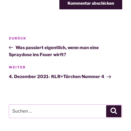
Beitragsnavigation
Vorheriger
ZURÜCK
Beitrag
Was passiert eigentlich, wenn man eine
Spraydose ins Feuer wirft?
Nächster
WEITER
Beitrag
4. Dezember 2021- KLR+Türchen Nummer 4
Suche
Suche
nach: