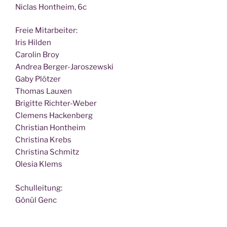
Nic­las Hont­heim, 6c
Freie Mit­ar­bei­ter:
Iris Hilden
Caro­lin Broy
Andrea Berger-Jaroszewski
Gaby Plötzer
Tho­mas Lauxen
Bri­git­te Richter-Weber
Cle­mens Hackenberg
Chris­ti­an Hontheim
Chris­ti­na Krebs
Chris­ti­na Schmitz
Ole­sia Klems
Schul­lei­tung:
Gönül Genc