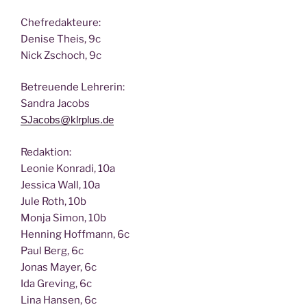
Chef­re­dak­teu­re:
Deni­se Theis, 9c
Nick Zscho­ch, 9c
Betreu­en­de Lehrerin:
San­dra Jacobs
SJacobs@klrplus.de
Redak­ti­on:
Leo­nie Kon­ra­di, 10a
Jes­si­ca Wall, 10a
Jule Roth, 10b
Mon­ja Simon, 10b
Hen­ning Hoff­mann, 6c
Paul Berg, 6c
Jonas May­er, 6c
Ida Gre­ving, 6c
Lina Han­sen, 6c