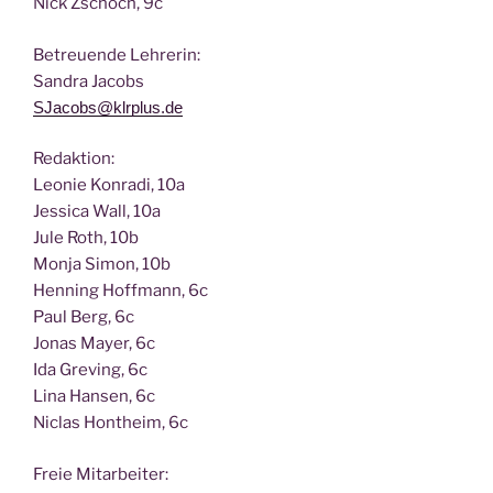
Nick Zscho­ch, 9c
Betreu­en­de Lehrerin:
San­dra Jacobs
SJacobs@klrplus.de
Redak­ti­on:
Leo­nie Kon­ra­di, 10a
Jes­si­ca Wall, 10a
Jule Roth, 10b
Mon­ja Simon, 10b
Hen­ning Hoff­mann, 6c
Paul Berg, 6c
Jonas May­er, 6c
Ida Gre­ving, 6c
Lina Han­sen, 6c
Nic­las Hont­heim, 6c
Freie Mit­ar­bei­ter: