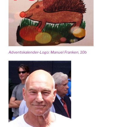
Advents­ka­len­der-Logo: Manu­el Fran­ken, 10b