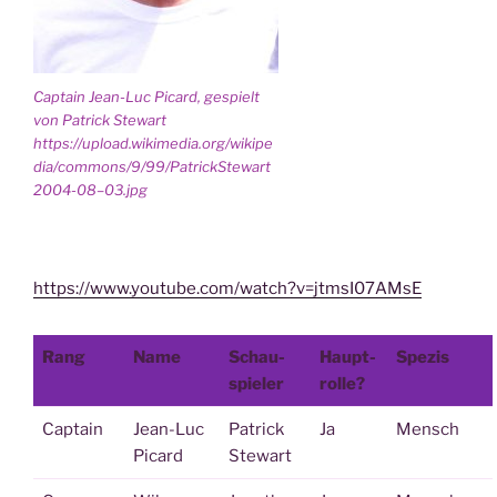
Cap­tain Jean-Luc Picard, gespielt
von Patrick Ste­wart
https://upload.wikimedia.org/wikipe
dia/commons/9/99/PatrickStewart
2004-08–03.jpg
https://www.youtube.com/watch?v=jtmsI07AMsE
Rang
Name
Schau­
Haupt­
Spe­zis
spie­ler
rol­le?
Cap­tain
Jean-Luc
Patrick
Ja
Mensch
Picard
Ste­wart