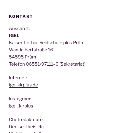
KONTAKT
Anschrift:
IGEL
Kai­ser-Lothar-Real­schu­le plus Prüm
Wan­dal­bert­stra­ße 16
54595 Prüm
Tele­fon 06551/97111–0 (Sekre­ta­ri­at)
Inter­net:
igel.klrplus.de
Insta­gram:
igel_klrplus
Chef­re­dak­teu­re:
Deni­se Theis, 9c