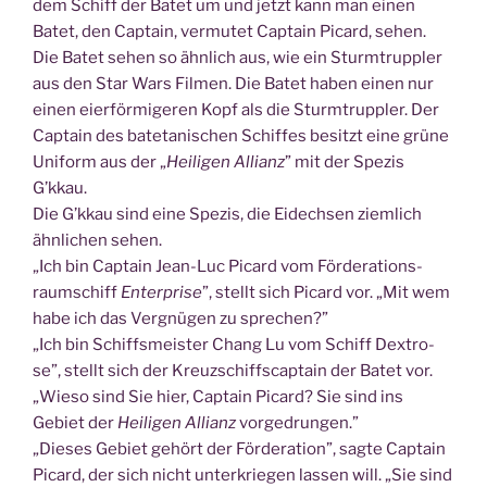
dem Schiff der Batet um und jetzt kann man einen
Batet, den Cap­tain, ver­mu­tet Cap­tain Picard, sehen.
Die Batet sehen so ähn­lich aus, wie ein Sturm­trupp­ler
aus den Star Wars Fil­men. Die Batet haben einen nur
einen eier­för­mi­ge­ren Kopf als die Sturm­trupp­ler. Der
Cap­tain des bate­ta­ni­schen Schif­fes besitzt eine grü­ne
Uni­form aus der „
Hei­li­gen Alli­anz
” mit der Spe­zis
G’kkau.
Die G’k­kau sind eine Spe­zis, die Eidech­sen ziem­lich
ähn­li­chen sehen.
„Ich bin Cap­tain Jean-Luc Picard vom För­de­ra­ti­ons­
raum­schiff
Enter­pri­se
”, stellt sich Picard vor. „Mit wem
habe ich das Ver­gnü­gen zu sprechen?”
„Ich bin Schiffs­meis­ter Chang Lu vom Schiff Dex­tro­
se”, stellt sich der Kreuz­schiffs­cap­tain der Batet vor.
„Wie­so sind Sie hier, Cap­tain Picard? Sie sind ins
Gebiet der
Hei­li­gen Alli­anz
vorgedrungen.”
„Die­ses Gebiet gehört der För­de­ra­ti­on”, sag­te Cap­tain
Picard, der sich nicht unter­krie­gen las­sen will. „Sie sind