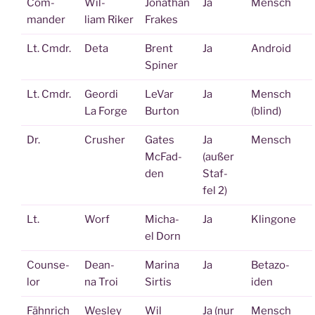
Com­
Wil­
Jona­than
Ja
Mensch
man­der
liam Riker
Frakes
Lt. Cmdr.
Deta
Brent
Ja
Android
Spi­ner
Lt. Cmdr.
Geor­di
LeVar
Ja
Mensch
La Forge
Bur­ton
(blind)
Dr.
Crus­her
Gates
Ja
Mensch
McFad­
(außer
den
Staf­
fel 2)
Lt.
Worf
Micha­
Ja
Klin­go­ne
el Dorn
Coun­se­
Dean­
Mari­na
Ja
Beta­zo­
lor
na Troi
Sirtis
iden
Fähn­rich
Wes­ley
Wil
Ja (nur
Mensch