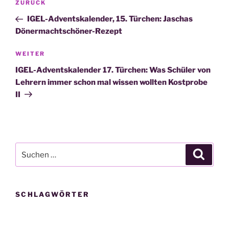
Vorheriger
ZURÜCK
Beitrag
IGEL-Adventskalender, 15. Türchen: Jaschas
Dönermachtschöner-Rezept
Nächster
WEITER
Beitrag
IGEL-Adventskalender 17. Türchen: Was Schüler von
Lehrern immer schon mal wissen wollten Kostprobe
II
Suche
Suche
nach:
SCHLAGWÖRTER