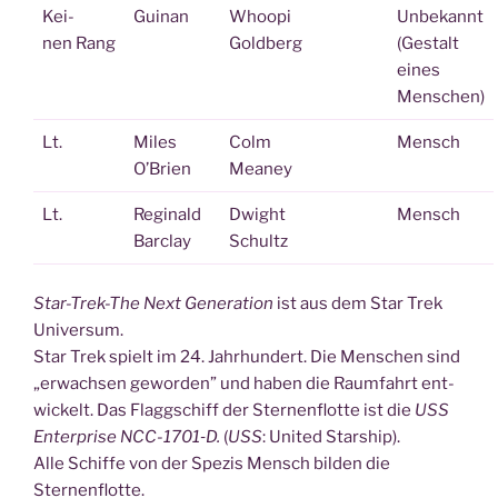
Kei­
Guinan
Who­o­pi
Unbe­kannt
nen Rang
Goldberg
(Gestalt
eines
Menschen)
Lt.
Miles
Colm
Mensch
O’Bri­en
Meaney
Lt.
Regi­nald
Dwight
Mensch
Barclay
Schultz
Star-Trek-The Next Gene­ra­ti­on
ist aus dem Star Trek
Universum.
Star Trek spielt im 24. Jahr­hun­dert. Die Men­schen sind
„erwach­sen gewor­den” und haben die Raum­fahrt ent­
wi­ckelt. Das Flagg­schiff der Ster­nen­flot­te ist die
USS
Enter­pri­se NCC-1701‑D.
(
USS
: United Starship).
Alle Schif­fe von der Spe­zis Mensch bil­den die
Sternenflotte.