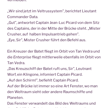
„Wir sind jetzt im Vel­trus­sys­tem”, berich­tet Lieu­tant
Com­man­der Data.
„Gut”, ant­wor­tet Cap­tain Jean-Luc Picard von dem Sitz
des Cap­ta­ins, der in der Mit­te der Brü­cke steht. „Mis­ter
Crus­her, auf hal­ben Impuls­an­trieb gehen”.
„Eye, Sir”, Mis­ter Crus­her führt den Befehl aus.
Ein Kreu­zer der Batet fliegt im Orbit von Tan Vedra und
die
Enter­pri­se
fliegt mitt­ler­wei­le eben­falls im Orbit von
Tan Vedra.
„Das Kreuz­schiff der Batet ruft uns, Sir”, Leut­nant
Worf, ein Klin­go­ne, info­miert Cap­tain Picard.
„Auf den Schirm!”, befiehlt Cap­tain Picard.
Auf der Brü­cke ist immer so eine Art Fens­ter, wo man
den Welt­raum sieht oder ande­re Raum­schif­fe und
Planeten.
Das Fens­ter ver­wan­delt das Bild des Welt­raums und