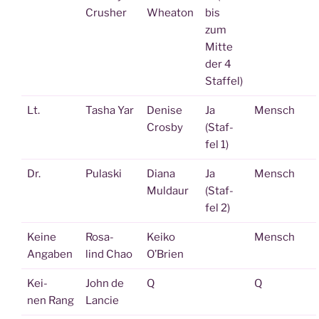
Crusher
Whea­ton
bis
zum
Mit­te
der 4
Staffel)
Lt.
Tasha Yar
Deni­se
Ja
Mensch
Crosby
(Staf­
fel 1)
Dr.
Pula­ski
Dia­na
Ja
Mensch
Muldaur
(Staf­
fel 2)
Kei­ne
Rosa­
Kei­ko
Mensch
Angaben
lind Chao
O’Brien
Kei­
John de
Q
Q
nen Rang
Lancie