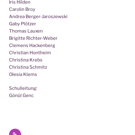
Iris Hilden
Caro­lin Broy
Andrea Berger-Jaroszewski
Gaby Plötzer
Tho­mas Lauxen
Bri­git­te Richter-Weber
Cle­mens Hackenberg
Chris­ti­an Hontheim
Chris­ti­na Krebs
Chris­ti­na Schmitz
Ole­sia Klems
Schul­lei­tung:
Gönül Genc
Datenschutz