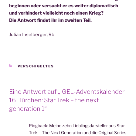
begin­nen oder ver­sucht er es wei­ter diplo­ma­tisch
und ver­hin­dert viel­leicht noch einen Krieg?
Die Ant­wort fin­det ihr im zwei­ten Teil.
Juli­an Insel­ber­ger, 9b
KATEGORIEN
VERSCHIGELTES
Eine Antwort auf „IGEL-Adventskalender
16. Türchen: Star Trek – the next
generation 1“
Pingback:
Meine zehn Lieblingsdarsteller aus Star
Trek – The Next Generation und die Original Series