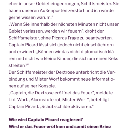
eher in unser Gebiet ein­ge­drun­gen, Schiffs­meis­ter. Sie
haben unse­ren Außen­pos­ten zer­stört und ich wür­de
ger­ne wis­sen warum.”
„Wenn Sie inner­halb der nächs­ten Minu­ten nicht unser
Gebiet ver­las­sen, wer­den wir feu­ern”, droht der
Schiffs­meis­ter, ohne Picards Fra­ge zu beant­wor­ten.
Cap­tain Picard lässt sich jedoch nicht ein­schüch­tern
und erwi­dert: „Kön­nen wir das nicht diplo­ma­tisch klä­
ren und nicht wie klei­ne Kin­der, die sich um einen Keks
streiten?”
Der Schiffs­meis­ter der Dex­tro­se unter­bricht die Ver­
bin­dung und Mis­ter Worf bekommt neue Infor­ma­tio­
nen auf sei­ner Konsole.
„Cap­tain, die Dex­tro­se eröff­net das Feu­er”, mel­de­te
Ltd. Worf. „Alarm­stu­fe rot, Mis­ter Worf”, befeh­ligt
Cap­tain Picard. „Schutz­schil­de aktivieren.”
Wie wird Cap­tain Picard reagieren?
Wird er das Feu­er eröff­nen und somit einen Krieg