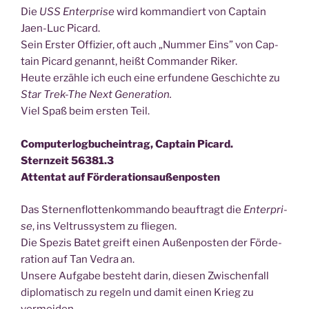
Die
USS Enter­pri­se
wird kom­man­diert von Cap­tain
Jaen-Luc Picard.
Sein Ers­ter Offi­zier, oft auch „Num­mer Eins” von Cap­
tain Picard genannt, heißt Com­man­der Riker.
Heu­te erzäh­le ich euch eine erfun­de­ne Geschich­te zu
Star Trek-The Next Generation.
Viel Spaß beim ers­ten Teil.
Com­pu­ter­log­buch­ein­trag, Cap­tain Picard.
Stern­zeit 56381.3
Atten­tat auf Förderationsaußenposten
Das Ster­nen­flot­ten­kom­man­do beauf­tragt die
Enter­pri­
se
, ins Vel­trus­sys­tem zu fliegen.
Die Spe­zis Batet greift einen Außen­pos­ten der För­de­
ra­ti­on auf Tan Vedra an.
Unse­re Auf­ga­be besteht dar­in, die­sen Zwi­schen­fall
diplo­ma­tisch zu regeln und damit einen Krieg zu
vermeiden.