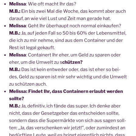
Melis­sa
: Wie oft macht Ihr das?
M.B.:
Ein bis zwei Mal die Woche, das kommt aber auch
dar­auf, an wie viel Lust und Zeit man gera­de hat.
Melis­sa
: Geht Ihr über­haupt noch nor­mal ein­kau­fen?
M.B.:
Ja, auf jeden Fall so 50 bis 60% der Lebens­mit­tel,
die ich zu mir neh­me, sind aus dem Con­tai­ner und der
Rest ist legal gekauft.
Melis­sa
: Con­tai­nert Ihr eher, um Geld zu spa­ren oder
eher, um die Umwelt zu s
chüt­zen?
M.B.:
Das ist kein ent­we­der oder, das ist eher so bei­
des, Geld zu spa­ren ist mir sehr wich­tig und die Umwelt
zu schüt­zen auch.
Melis­sa: Fin­det Ihr, dass Con­tai­nern erlaubt wer­den
soll­te?
M.B.:
Ja, defi­ni­tiv, ich fän­de das super. Ich den­ke aber
nicht, dass der Gesetz­ge­ber das ent­schei­den soll­te,
son­dern dass die Super­märk­te von sich aus sagen soll­
ten: „Ja, das ver­schen­ken wir jetzt!”, oder zumin­dest an
bedürf­ti­ge Leu­te, weil es bringt eigent­lich nichts, dass