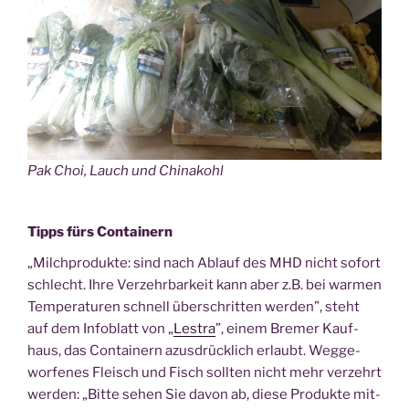
Pak Choi, Lauch und Chinakohl
Tipps fürs Containern
„Milch­pro­duk­te: sind nach Ablauf des MHD nicht sofort
schlecht. Ihre Ver­zehr­bar­keit kann aber z.B. bei war­men
Tem­pe­ra­tu­ren schnell über­schrit­ten wer­den”, steht
auf dem Info­blatt von „
Les­tra
”, einem Bre­mer Kauf­
haus, das Con­tai­nern azu­s­drück­lich erlaubt. Weg­ge­
wor­fe­nes Fleisch und Fisch soll­ten nicht mehr ver­zehrt
wer­den: „Bit­te sehen Sie davon ab, die­se Pro­duk­te mit­