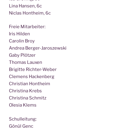
Lina Han­sen, 6c
Nic­las Hont­heim, 6c
Freie Mit­ar­bei­ter:
Iris Hilden
Caro­lin Broy
Andrea Berger-Jaroszewski
Gaby Plötzer
Tho­mas Lauxen
Bri­git­te Richter-Weber
Cle­mens Hackenberg
Chris­ti­an Hontheim
Chris­ti­na Krebs
Chris­ti­na Schmitz
Ole­sia Klems
Schul­lei­tung:
Gönül Genc