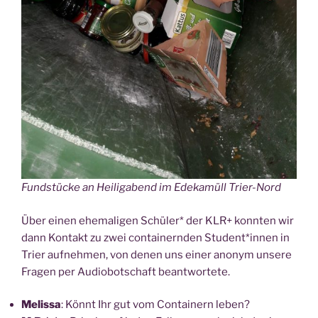
Fund­stü­cke an Hei­lig­abend im Ede­ka­müll Trier-Nord
Über einen ehe­ma­li­gen Schü­ler* der KLR+ konn­ten wir
dann Kon­takt zu zwei con­tai­nern­den Student*innen in
Trier auf­neh­men, von denen uns einer anonym unse­re
Fra­gen per Audio­bot­schaft beantwortete.
Melis­sa
: Könnt Ihr gut vom Con­tai­nern leben?