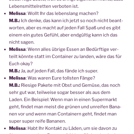
Lebens­mit­tel­ret­ten ver­bo­ten ist.
Melis­sa
: Wollt Ihr das lebens­lang machen?
M.B.:
Ich den­ke, das kann ich jetzt so noch nicht beant­
wor­ten, aber es macht auf jeden Fall Spaß und es gibt
einem ein gutes Gefühl, aber end­gül­tig kann ich das
nicht sagen.
Melis­sa
: Wenn alles übri­ge Essen an Bedürf­ti­ge ver­
teilt könn­te statt im Con­tai­ner zu lan­den, wäre das für
Euch okay?
M.B.:
Ja, auf jeden Fall, das fän­de ich super.
Melis­sa
: Was waren Eure tolls­ten Fän­ge?
M.B.:
Rie­si­ge Pake­te mit Obst und Gemü­se, das noch
sehr gut war, teil­wei­se sogar bes­ser als aus dem
Laden. Ein Bei­spiel: Wenn man in einen Super­markt
geht, fin­det man meist die grü­nen und unrei­fen Bana­
nen vor und wenn man Con­tai­nern geht, fin­det man
super super rei­fe Bananen.
Melis­sa
: Habt Ihr Kon­takt zu Läden, um sie davon zu