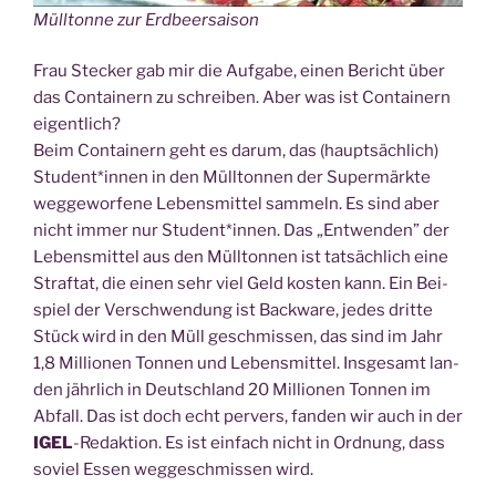
Müll­ton­ne zur Erdbeersaison
Frau Ste­cker gab mir die Auf­ga­be, einen Bericht über
das Con­tai­nern zu schrei­ben. Aber was ist Con­tai­nern
eigent­lich?
Beim Con­tai­nern geht es dar­um, das (haupt­säch­lich)
Student*innen in den Müll­ton­nen der Super­märk­te
weg­ge­wor­fe­ne Lebens­mit­tel sam­meln. Es sind aber
nicht immer nur Student*innen. Das „Ent­wen­den” der
Lebens­mit­tel aus den Müll­ton­nen ist tat­säch­lich eine
Straf­tat, die einen sehr viel Geld kos­ten kann. Ein Bei­
spiel der Ver­schwen­dung ist Back­wa­re, jedes drit­te
Stück wird in den Müll geschmis­sen, das sind im Jahr
1,8 Mil­lio­nen Ton­nen und Lebens­mit­tel. Ins­ge­samt lan­
den jähr­lich in Deutsch­land 20 Mil­lio­nen Ton­nen im
Abfall. Das ist doch echt per­vers, fan­den wir auch in der
IGEL
-Redak­ti­on. Es ist ein­fach nicht in Ord­nung, dass
soviel Essen weg­ge­schmis­sen wird.