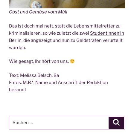
Obst und Gemü­se vom Müll
Das ist doch mal nett, statt die Lebens­mit­tel­ret­ter zu
kri­mi­na­li­sie­ren, so wie zuletzt die zwei
Stu­den­tin­nen in
Ber­lin
, die ange­zeigt und nun zu Geld­stra­fen ver­ur­teilt
wurden.
Wie gesagt, Ihr hört von uns.
Text: Melis­sa Belsch, 8a
Fotos: M.B.*, Name und Anschrift der Redak­ti­on
bekannt
Suche
Suche
nach: