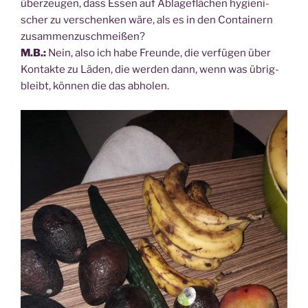
über­zeu­gen, dass Essen auf Abla­ge­flä­chen hygie­ni­
scher zu ver­schen­ken wäre, als es in den Con­tai­nern
zusam­men­zu­schmei­ßen?
M.B.:
Nein, also ich habe Freun­de, die ver­fü­gen über
Kon­tak­te zu Läden, die wer­den dann, wenn was übrig­
bleibt, kön­nen die das abholen.