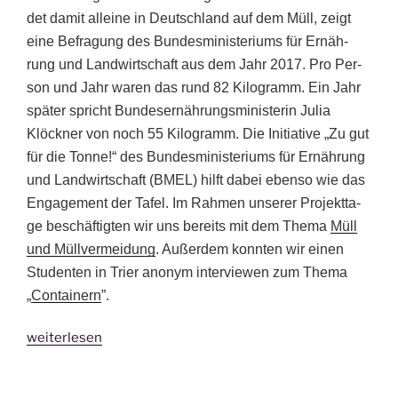
det damit allei­ne in Deutsch­land auf dem Müll, zeigt
eine Befra­gung des Bun­des­mi­nis­te­ri­ums für Ernäh­
rung und Land­wirt­schaft aus dem Jahr 2017. Pro Per­
son und Jahr waren das rund 82 Kilo­gramm. Ein Jahr
spä­ter spricht Bun­des­er­näh­rungs­mi­nis­te­rin Julia
Klöck­ner von noch 55 Kilo­gramm. Die Initia­ti­ve „Zu gut
für die Ton­ne!“ des Bun­des­mi­nis­te­ri­ums für Ernäh­rung
und Land­wirt­schaft (BMEL) hilft dabei eben­so wie das
Enga­ge­ment der Tafel. Im Rah­men unse­rer Pro­jekt­ta­
ge beschäf­tig­ten wir uns bereits mit dem The­ma
Müll
und Müll­ver­mei­dung
. Außer­dem konn­ten wir einen
Stu­den­ten in Trier anonym inter­view­en zum The­ma
„
Con­tai­nern
”.
„Zu
weiterlesen
gut
für