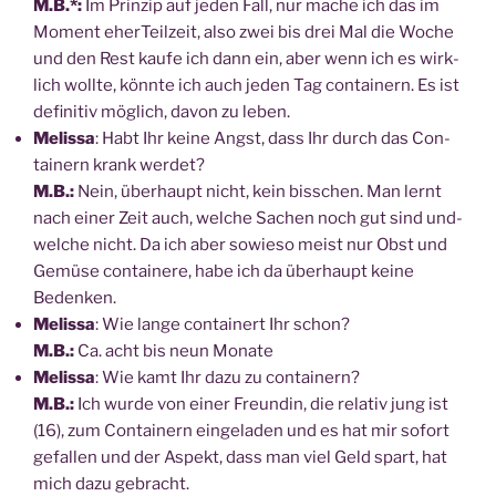
M.B.*:
Im Prin­zip auf jeden Fall, nur mache ich das im
Moment eher­Teil­zeit, also zwei bis drei Mal die Woche
und den Rest kau­fe ich dann ein, aber wenn ich es wirk­
lich woll­te, könn­te ich auch jeden Tag con­tai­nern. Es ist
defi­ni­tiv mög­lich, davon zu leben.
Melis­sa
: Habt Ihr kei­ne Angst, dass Ihr durch das Con­
tai­nern krank wer­det?
M.B.:
Nein, über­haupt nicht, kein biss­chen. Man lernt
nach einer Zeit auch, wel­che Sachen noch gut sind und­
wel­che nicht. Da ich aber sowie­so meist nur Obst und
Gemü­se con­tai­ne­re, habe ich da über­haupt kei­ne
Bedenken.
Melis­sa
: Wie lan­ge con­tai­nert Ihr schon?
M.B.:
Ca. acht bis neun Monate
Melis­sa
: Wie kamt Ihr dazu zu con­tai­nern?
M.B.:
Ich wur­de von einer Freun­din, die rela­tiv jung ist
(16), zum Con­tai­nern ein­ge­la­den und es hat mir sofort
gefal­len und der Aspekt, dass man viel Geld spart, hat
mich dazu gebracht.