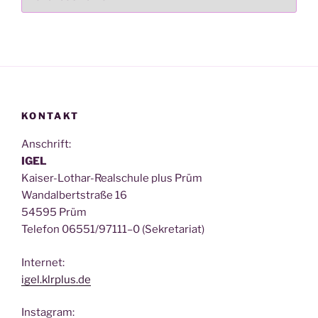
KONTAKT
Anschrift:
IGEL
Kai­ser-Lothar-Real­schu­le plus Prüm
Wan­dal­bert­stra­ße 16
54595 Prüm
Tele­fon 06551/97111–0 (Sekre­ta­ri­at)
Inter­net:
igel.klrplus.de
Insta­gram: