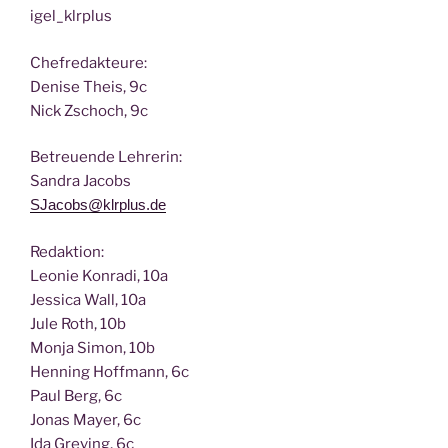
igel_klrplus
Chef­re­dak­teu­re:
Deni­se Theis, 9c
Nick Zscho­ch, 9c
Betreu­en­de Lehrerin:
San­dra Jacobs
SJacobs@klrplus.de
Redak­ti­on:
Leo­nie Kon­ra­di, 10a
Jes­si­ca Wall, 10a
Jule Roth, 10b
Mon­ja Simon, 10b
Hen­ning Hoff­mann, 6c
Paul Berg, 6c
Jonas May­er, 6c
Ida Gre­ving, 6c