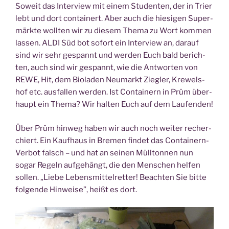
Soweit das Inter­view mit einem Stu­den­ten, der in Trier
lebt und dort con­tai­nert. Aber auch die hie­si­gen Super­
märk­te woll­ten wir zu die­sem The­ma zu Wort kom­men
las­sen. ALDI Süd bot sofort ein Inter­view an, dar­auf
sind wir sehr gespannt und wer­den Euch bald berich­
ten, auch sind wir gespannt, wie die Ant­wor­ten von
REWE, Hit, dem Bio­la­den Neu­markt Zieg­ler, Kre­wels­
hof etc. aus­fal­len wer­den. Ist Con­tai­nern in Prüm über­
haupt ein The­ma? Wir hal­ten Euch auf dem Laufenden!
Über Prüm hin­weg haben wir auch noch wei­ter recher­
chiert. Ein Kauf­haus in Bre­men fin­det das Con­tai­nern-
Ver­bot falsch – und hat an sei­nen Müll­ton­nen nun
sogar Regeln auf­ge­hängt, die den Men­schen hel­fen
sol­len. „Lie­be Lebens­mit­tel­ret­ter! Beach­ten Sie bit­te
fol­gen­de Hin­wei­se”, heißt es dort.