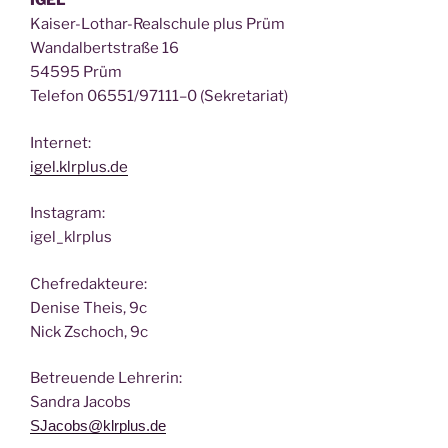
IGEL
Kai­ser-Lothar-Real­schu­le plus Prüm
Wan­dal­bert­stra­ße 16
54595 Prüm
Tele­fon 06551/97111–0 (Sekre­ta­ri­at)
Inter­net:
igel.klrplus.de
Insta­gram:
igel_klrplus
Chef­re­dak­teu­re:
Deni­se Theis, 9c
Nick Zscho­ch, 9c
Betreu­en­de Lehrerin:
San­dra Jacobs
SJacobs@klrplus.de