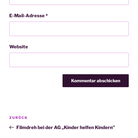
E-Mail-Adresse
*
Website
Beitragsnavigation
Vorheriger
ZURÜCK
Beitrag
Filmdreh bei der AG „Kinder helfen Kindern”