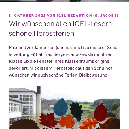
VERÖFFENTLICHT
8. OKTOBER 2021
VON
IGEL REDAKTION (S. JACOBS)
AM
Wir wünschen allen IGEL-Lesern
schöne Herbstferien!
Pas­send zur Jah­res­zeit (und natür­lich zu unse­rer Schü­
ler­zei­tung ;-)) hat Frau Ber­ger-Jaro­szew­ski mit ihrer
Klas­se 6b die Fens­ter ihres Klas­sen­raums ori­gi­nell
deko­riert. Mit die­sem Herbst­blick auf den Schul­hof
wün­schen wir euch schö­ne Feri­en. Bleibt gesund!