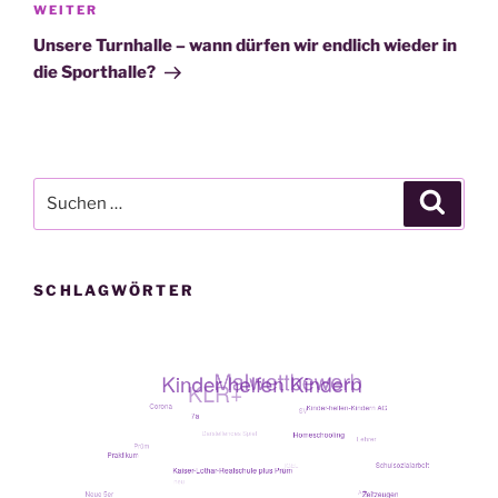
Nächster
WEITER
Beitrag
Unsere Turnhalle – wann dürfen wir endlich wieder in
die Sporthalle?
Suche
Suche
nach:
SCHLAGWÖRTER