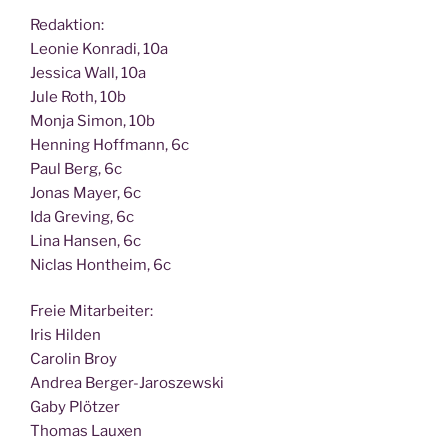
Redak­ti­on:
Leo­nie Kon­ra­di, 10a
Jes­si­ca Wall, 10a
Jule Roth, 10b
Mon­ja Simon, 10b
Hen­ning Hoff­mann, 6c
Paul Berg, 6c
Jonas May­er, 6c
Ida Gre­ving, 6c
Lina Han­sen, 6c
Nic­las Hont­heim, 6c
Freie Mit­ar­bei­ter:
Iris Hilden
Caro­lin Broy
Andrea Berger-Jaroszewski
Gaby Plötzer
Tho­mas Lauxen