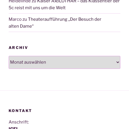
Heidelinde
zu
Kaiser AxoLOTHAR – das Klassentier der
5c reist mit uns um die Welt
Marco
zu
Theateraufführung „Der Besuch der
alten Dame“
ARCHIV
Archiv
KONTAKT
Anschrift: