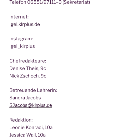
Tele­fon 06551/97111–0 (Sekre­ta­ri­at)
Inter­net:
igel.klrplus.de
Insta­gram:
igel_klrplus
Chef­re­dak­teu­re:
Deni­se Theis, 9c
Nick Zscho­ch, 9c
Betreu­en­de Lehrerin:
San­dra Jacobs
SJacobs@klrplus.de
Redak­ti­on:
Leo­nie Kon­ra­di, 10a
Jes­si­ca Wall, 10a