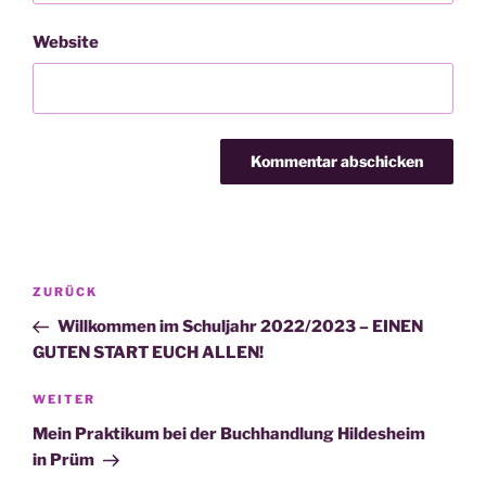
Website
Beitragsnavigation
Vorheriger
ZURÜCK
Beitrag
Willkommen im Schuljahr 2022/2023 – EINEN
GUTEN START EUCH ALLEN!
Nächster
WEITER
Beitrag
Mein Praktikum bei der Buchhandlung Hildesheim
in Prüm