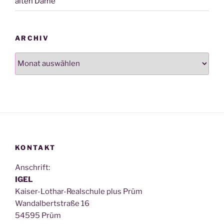
alten Dame“
ARCHIV
Archiv
KONTAKT
Anschrift:
IGEL
Kai­ser-Lothar-Real­schu­le plus Prüm
Wan­dal­bert­stra­ße 16
54595 Prüm