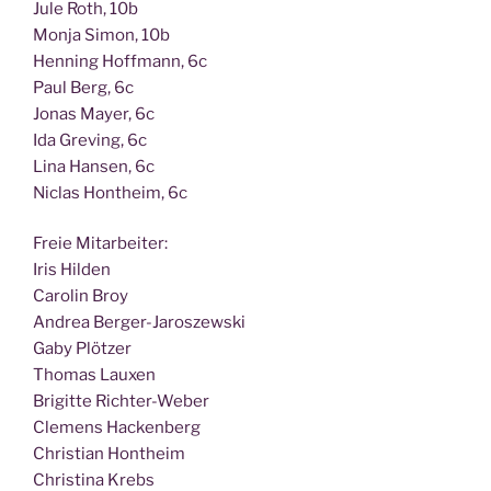
Jule Roth, 10b
Mon­ja Simon, 10b
Hen­ning Hoff­mann, 6c
Paul Berg, 6c
Jonas May­er, 6c
Ida Gre­ving, 6c
Lina Han­sen, 6c
Nic­las Hont­heim, 6c
Freie Mit­ar­bei­ter:
Iris Hilden
Caro­lin Broy
Andrea Berger-Jaroszewski
Gaby Plötzer
Tho­mas Lauxen
Bri­git­te Richter-Weber
Cle­mens Hackenberg
Chris­ti­an Hontheim
Chris­ti­na Krebs