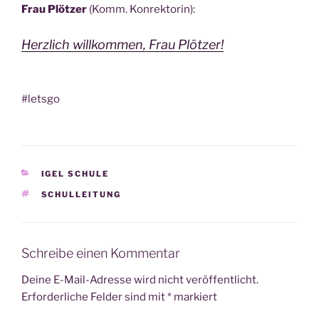
Frau Plöt­zer
(Komm. Konrektorin):
Herz­lich will­kom­men, Frau Plötzer!
#lets­go
KATEGORIEN
IGEL SCHULE
SCHLAGWÖRTER
SCHULLEITUNG
Schreibe einen Kommentar
Deine E-Mail-Adresse wird nicht veröffentlicht.
Erforderliche Felder sind mit
*
markiert