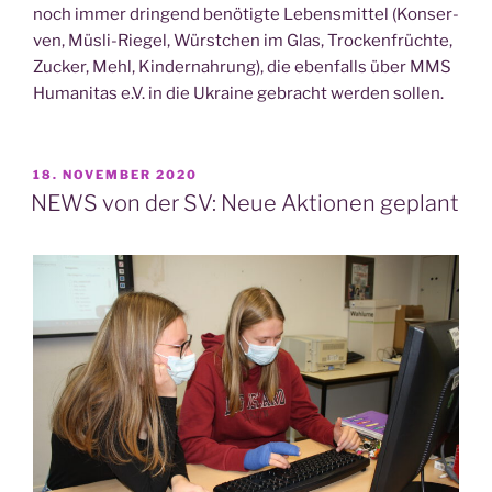
noch immer drin­gend benö­tig­te Lebens­mit­tel (Kon­ser­
ven, Müs­li-Rie­gel, Würst­chen im Glas, Tro­cken­früch­te,
Zucker, Mehl, Kin­der­nah­rung), die eben­falls über MMS
Huma­ni­tas e.V. in die Ukrai­ne gebracht wer­den sollen.
VERÖFFENTLICHT
18. NOVEMBER 2020
AM
NEWS von der SV: Neue Aktionen geplant