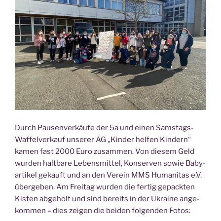
Durch Pau­sen­ver­käu­fe der 5a und einen Sams­tags-
Waf­fel­ver­kauf unse­rer AG „Kin­der hel­fen Kin­dern“
kamen fast 2000 Euro zusam­men. Von die­sem Geld
wur­den halt­ba­re Lebens­mit­tel, Kon­ser­ven sowie Baby­
ar­ti­kel gekauft und an den Ver­ein MMS Huma­ni­tas e.V.
über­ge­ben. Am Frei­tag wur­den die fer­tig gepack­ten
Kis­ten abge­holt und sind bereits in der Ukrai­ne ange­
kom­men – dies zei­gen die bei­den fol­gen­den Fotos: