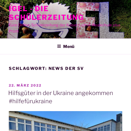
Zum
IGEL - DIE
Inhalt
SCHÜLERZEITUNG
springen
Eure Online-Schülerzeitung der Kaiser-Lothar-Realschule plus
Prüm
Menü
SCHLAGWORT:
NEWS DER SV
VERÖFFENTLICHT
22. MÄRZ 2022
AM
Hilfsgüter in der Ukraine angekommen
#hilfefürukraine