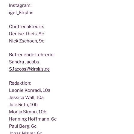
Insta­gram:
igel_klrplus
Chef­re­dak­teu­re:
Deni­se Theis, 9c
Nick Zscho­ch, 9c
Betreu­en­de Lehrerin:
San­dra Jacobs
SJacobs@klrplus.de
Redak­ti­on:
Leo­nie Kon­ra­di, 10a
Jes­si­ca Wall, 10a
Jule Roth, 10b
Mon­ja Simon, 10b
Hen­ning Hoff­mann, 6c
Paul Berg, 6c
Jonas May­er, 6c