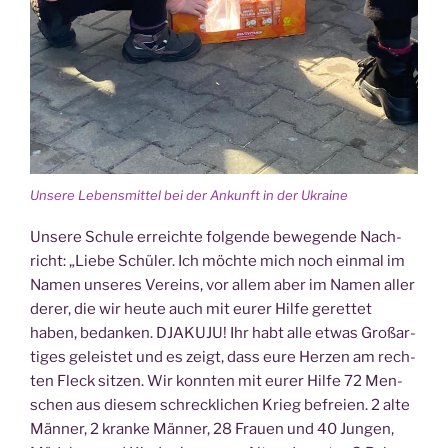
Unse­re Lebens­mit­tel bei der Ankunft in der Ukraine
Unse­re Schu­le erreich­te fol­gen­de bewe­gen­de Nach­
richt: „Lie­be Schü­ler. Ich möch­te mich noch ein­mal im
Namen unse­res Ver­eins, vor allem aber im Namen aller
derer, die wir heu­te auch mit eurer Hil­fe geret­tet
haben, bedan­ken. DJAKUJU! Ihr habt alle etwas Groß­ar­
ti­ges geleis­tet und es zeigt, dass eure Her­zen am rech­
ten Fleck sit­zen. Wir konn­ten mit eurer Hil­fe 72 Men­
schen aus die­sem schreck­li­chen Krieg befrei­en. 2 alte
Män­ner, 2 kran­ke Män­ner, 28 Frau­en und 40 Jun­gen,