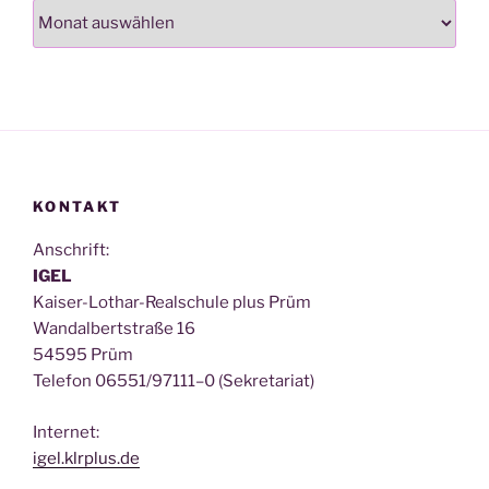
Archiv
KONTAKT
Anschrift:
IGEL
Kai­ser-Lothar-Real­schu­le plus Prüm
Wan­dal­bert­stra­ße 16
54595 Prüm
Tele­fon 06551/97111–0 (Sekre­ta­ri­at)
Inter­net:
igel.klrplus.de