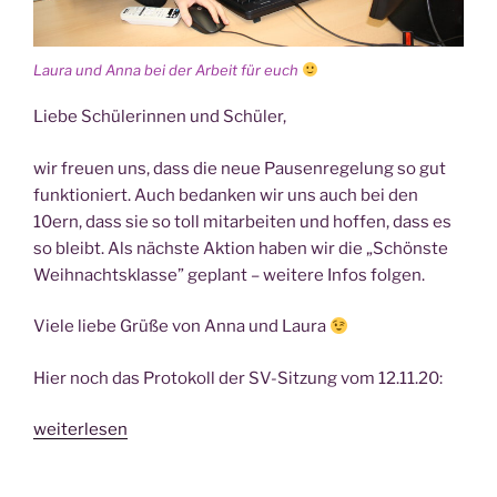
Lau­ra und Anna bei der Arbeit für euch
Lie­be Schü­le­rin­nen und Schüler,
wir freu­en uns, dass die neue Pau­sen­re­ge­lung so gut
funk­tio­niert. Auch bedan­ken wir uns auch bei den
10ern, dass sie so toll mit­ar­bei­ten und hof­fen, dass es
so bleibt. Als nächs­te Akti­on haben wir die „Schöns­te
Weih­nachts­klas­se” geplant – wei­te­re Infos folgen.
Vie­le lie­be Grü­ße von Anna und Laura
Hier noch das Pro­to­koll der SV-Sit­zung vom 12.11.20:
„NEWS
weiterlesen
von
der