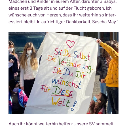
Mäd­chen und Kin­der in eurem Alter, dar­un­ter 3 Babys,
eines erst 8 Tage alt und auf der Flucht gebo­ren. Ich
wün­sche euch von Her­zen, dass ihr wei­ter­hin so inter­
es­siert bleibt. In auf­rich­ti­ger Dank­bar­keit, Sascha May.“
Auch ihr könnt wei­ter­hin hel­fen: Unse­re SV sam­melt