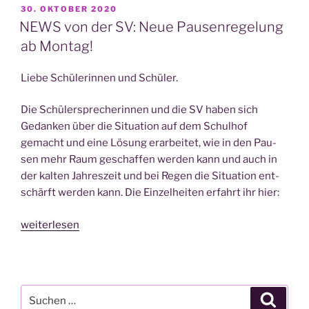
SV:
VERÖFFENTLICHT
30. OKTOBER 2020
AM
Neue
NEWS von der SV: Neue Pausenregelung
Aktio­
ab Montag!
nen
geplant“
Lie­be Schü­le­rin­nen und Schüler.
Die Schü­ler­spre­che­rin­nen und die SV haben sich
Gedan­ken über die Situa­ti­on auf dem Schul­hof
gemacht und eine Lösung erar­bei­tet, wie in den Pau­
sen mehr Raum geschaf­fen wer­den kann und auch in
der kal­ten Jah­res­zeit und bei Regen die Situa­ti­on ent­
schärft wer­den kann. Die Ein­zel­hei­ten erfahrt ihr hier:
„NEWS
weiterlesen
von
der
SV:
Neue
Suche
Suche
Pau­
nach: