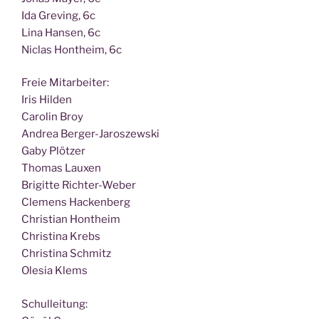
Ida Gre­ving, 6c
Lina Han­sen, 6c
Nic­las Hont­heim, 6c
Freie Mit­ar­bei­ter:
Iris Hilden
Caro­lin Broy
Andrea Berger-Jaroszewski
Gaby Plötzer
Tho­mas Lauxen
Bri­git­te Richter-Weber
Cle­mens Hackenberg
Chris­ti­an Hontheim
Chris­ti­na Krebs
Chris­ti­na Schmitz
Ole­sia Klems
Schul­lei­tung: