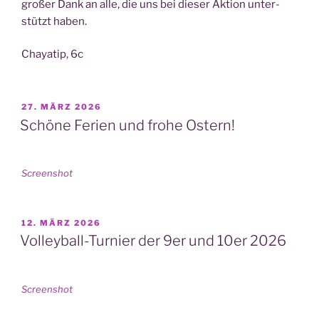
gro­ßer Dank an alle, die uns bei die­ser Akti­on unter­
stützt haben.
Cha­ya­tip, 6c
VERÖFFENTLICHT
27. MÄRZ 2026
AM
Schöne Ferien und frohe Ostern!
Screen­shot
VERÖFFENTLICHT
12. MÄRZ 2026
AM
Volleyball-Turnier der 9er und 10er 2026
Screen­shot