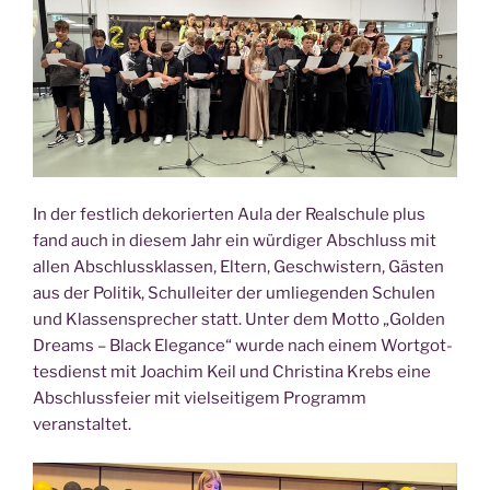
In der fest­lich deko­rier­ten Aula der Real­schu­le plus
fand auch in die­sem Jahr ein wür­di­ger Abschluss mit
allen Abschluss­klas­sen, Eltern, Geschwis­tern, Gäs­ten
aus der Poli­tik, Schul­lei­ter der umlie­gen­den Schu­len
und Klas­sen­spre­cher statt. Unter dem Mot­to „Gol­den
Dreams – Black Ele­gan­ce“ wur­de nach einem Wort­got­
tes­dienst mit Joa­chim Keil und Chris­ti­na Krebs eine
Abschluss­fei­er mit viel­sei­ti­gem Pro­gramm
veranstaltet.