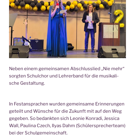
Neben einem gemein­sa­men Abschluss­lied „Nie mehr“
sorg­ten Schul­chor und Leh­rer­band für die musi­ka­li­
sche Gestaltung.
In Fest­an­spra­chen wur­den gemein­sa­me Erin­ne­run­gen
geteilt und Wün­sche für die Zukunft mit auf den Weg
gege­ben. So bedank­ten sich Leo­nie Kon­ra­di, Jes­si­ca
Wall, Pau­li­na Czech, Ily­as Dahm (Schü­ler­spre­cher­team)
bei der Schulgemeinschaft.