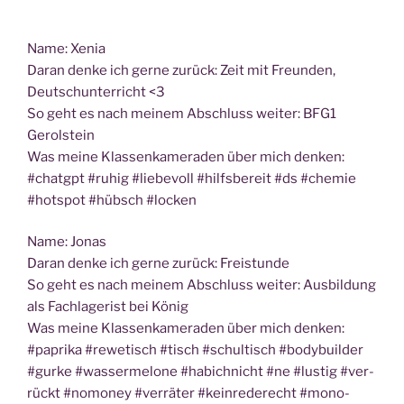
Name: Xenia
Dar­an den­ke ich ger­ne zurück: Zeit mit Freun­den,
Deutsch­un­ter­richt <3
So geht es nach mei­nem Abschluss wei­ter: BFG1
Gerolstein
Was mei­ne Klas­sen­ka­me­ra­den über mich den­ken:
#chatgpt #ruhig #lie­be­voll #hilfs­be­reit #ds #che­mie
#hot­spot #hübsch #locken
Name: Jonas
Dar­an den­ke ich ger­ne zurück: Freistunde
So geht es nach mei­nem Abschluss wei­ter: Aus­bil­dung
als Fach­la­ge­rist bei König
Was mei­ne Klas­sen­ka­me­ra­den über mich den­ken:
#papri­ka #rewe­tisch #tisch #schul­tisch #body­buil­der
#gur­ke #was­ser­me­lo­ne #habich­nicht #ne #lus­tig #ver­
rückt #nomo­ney #ver­rä­ter #kein­re­de­recht #mono­