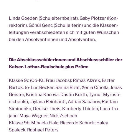
Lin­da Goe­den (Schul­el­tern­bei­rat), Gaby Plöt­zer (Kon­
rek­to­rin), Gönül Genc (Schul­lei­te­rin) und die Klas­sen­
lei­tun­gen ver­ab­schie­de­ten sich mit guten Wün­schen
bei den Absol­ven­tin­nen und Absolventen.
Die Abschluss­schü­le­rin­nen und Abschluss­schü­ler der
Kai­ser-Lothar-Real­schu­le plus Prüm:
Klas­se 9c (Co-KL Frau Jacobs): Rimas Alz­rek, Esz­ter
Bar­tok, Jo-Luc Becker, Sari­na Bizat, Xenia Cipol­la, Jonas
Geis­ter, Kris­ti­na Kaco­va, Das­tin Kurth, Tymur Myrosh­
ni­chen­ko, Jayla­na Rein­hardt, Adri­an Saba­nov, Rus­tam
Simi­nen­ko, Deni­se Theis, Kim­ber­ly Thie­len, Luca Tro­
jahn, Maya Wag­ner, Nick Zschoch
Klas­se 9b: Mihae­la Fia­la, Ric­car­do Schuck; Haley
Spaleck, Rapha­el Peters