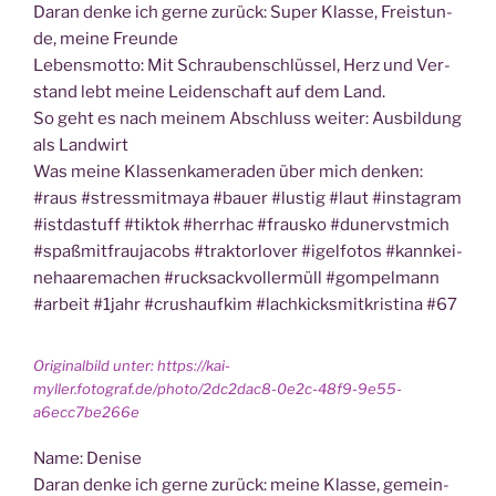
Dar­an den­ke ich ger­ne zurück: Super Klas­se, Frei­stun­
de, mei­ne Freunde
Lebens­mot­to: Mit Schrau­ben­schlüs­sel, Herz und Ver­
stand lebt mei­ne Lei­den­schaft auf dem Land.
So geht es nach mei­nem Abschluss wei­ter: Aus­bil­dung
als Landwirt
Was mei­ne Klas­sen­ka­me­ra­den über mich den­ken:
#raus #stress­mit­ma­ya #bau­er #lus­tig #laut #insta­gram
#ist­da­stuff #tik­tok #her­r­hac #frausko #dunervst­mich
#spaß­mit­frau­ja­cobs #trak­torl­over #igel­fo­tos #kannk­ei­
ne­haa­re­ma­chen #ruck­sack­vol­lermüll #gom­pel­mann
#arbeit #1jahr #crus­h­auf­kim #lach­kicks­mit­kris­ti­na #67
Ori­gi­nal­bild unter: https://kai-
myller.fotograf.de/photo/2dc2dac8-0e2c-48f9-9e55-
a6ecc7be266e
Name: Deni­se
Dar­an den­ke ich ger­ne zurück: mei­ne Klas­se, gemein­