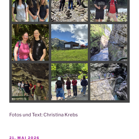
Fotos und Text: Chris­ti­na Krebs
VERÖFFENTLICHT
21. MAI 2026