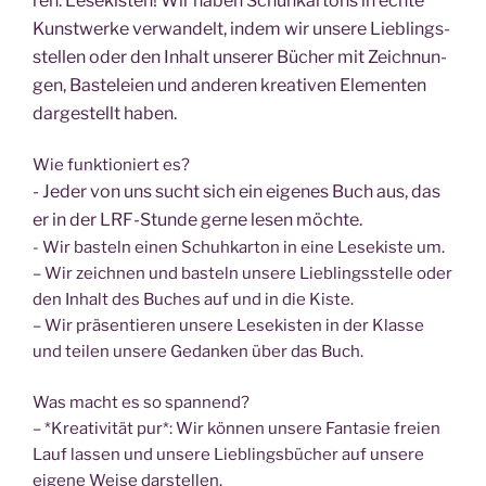
ren: Lese­kis­ten! Wir haben Schuh­kar­tons in ech­te
Kunst­wer­ke ver­wan­delt, indem wir unse­re Lieb­lings­
stel­len oder den Inhalt unse­rer Bücher mit Zeich­nun­
gen, Bas­te­lei­en und ande­ren krea­ti­ven Ele­men­ten
dar­ge­stellt haben.
Wie funk­tio­niert es?
- Jeder von uns sucht sich ein eige­nes Buch aus, das
er in der LRF-Stun­de ger­ne lesen möchte.
- Wir bas­teln einen Schuh­kar­ton in eine Lese­kis­te um.
– Wir zeich­nen und bas­teln unse­re Lieb­lings­stel­le oder
den Inhalt des Buches auf und in die Kiste.
– Wir prä­sen­tie­ren unse­re Lese­kis­ten in der Klas­se
und tei­len unse­re Gedan­ken über das Buch.
Was macht es so spannend?
– *Krea­ti­vi­tät pur*: Wir kön­nen unse­re Fan­ta­sie frei­en
Lauf las­sen und unse­re Lieb­lings­bü­cher auf unse­re
eige­ne Wei­se darstellen.