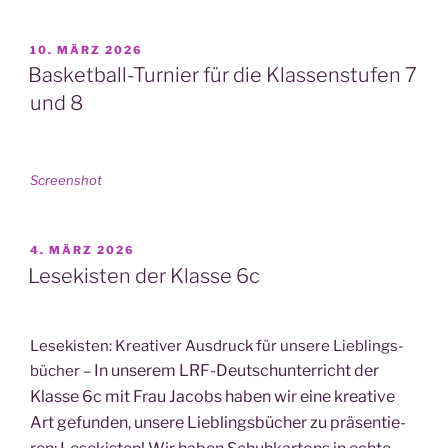
VERÖFFENTLICHT
10. MÄRZ 2026
AM
Basketball-Turnier für die Klassenstufen 7
und 8
Screen­shot
VERÖFFENTLICHT
4. MÄRZ 2026
AM
Lesekisten der Klasse 6c
Lese­kis­ten: Krea­ti­ver Aus­druck für unse­re Lieb­lings­
In unse­rem LRF-Deutsch­un­ter­richt der
bü­cher –
Klas­se 6c mit Frau Jacobs haben wir eine krea­ti­ve
Art gefun­den, unse­re Lieb­lings­bü­cher zu prä­sen­tie­