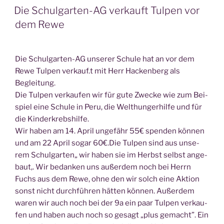
AM
Die Schulgarten-AG verkauft Tulpen vor
dem Rewe
Die Schul­gar­ten-AG unse­rer Schu­le hat an vor dem
Rewe Tul­pen verkauf.t mit Herr Hacken­berg als
Begleitung.
Die Tul­pen ver­kau­fen wir für gute Zwe­cke wie zum Bei­
spiel eine Schu­le in Peru, die Welt­hun­ger­hil­fe und für
die Kinderkrebshilfe.
Wir haben am 14. April unge­fähr 55€ spen­den kön­nen
und am 22 April sogar 60€.Die Tul­pen sind aus unse­
rem Schul­gar­ten„ wir haben sie im Herbst selbst ange­
baut,. Wir bedan­ken uns außer­dem noch bei Herrn
Fuchs aus dem Rewe, ohne den wir solch eine Akti­on
sonst nicht durch­füh­ren hät­ten kön­nen. Außer­dem
waren wir auch noch bei der 9a ein paar Tul­pen ver­kau­
fen und haben auch noch so gesagt „plus gemacht”. Ein