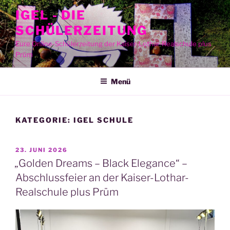
Zum
IGEL - DIE
Inhalt
SCHÜLERZEITUNG
springen
Eure Online-Schülerzeitung der Kaiser-Lothar-Realschule plus
Prüm
Menü
KATEGORIE:
IGEL SCHULE
VERÖFFENTLICHT
23. JUNI 2026
AM
„Golden Dreams – Black Elegance“ –
Abschlussfeier an der Kaiser-Lothar-
Realschule plus Prüm