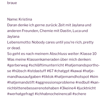
braue
Name: Kris­ti­na
Dar­an den­ke ich ger­ne zurück: Zeit mit Jayla­na und
ande­ren Freun­den, Che­mie mit Das­tin, Luca und
Jaylana
Lebens­mot­to: Nobo­dy cares until you‘re rich, pret­ty
or dead.
So geht es nach mei­nem Abschluss wei­ter: Klas­se 10
Was mei­ne Klas­sen­ka­me­ra­den über mich den­ken:
#ger­ber­weg #schläft­i­m­un­ter­richt #hat­je­mandsport­ho­
se #hübsch #ist­da­stuff #67 #chatgpt #kawai #hat­je­
mandhaus­auf­ga­ben #tik­tok #hat­je­mamdhot­spot #kim
#hat­je­mandstift #aggres­si­ons­pro­ble­me #red­bull #kan­
nich­bit­ten­ebes­se­re­no­te­ha­ben #3keine4 #juckt­nicht
#wer­hat­ge­fragt #ichh­ab­noch­ei­nen­call #sche­re