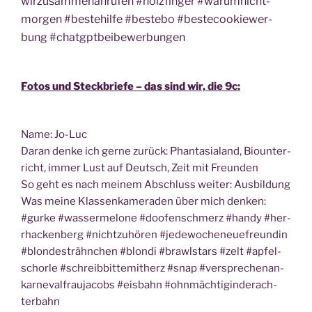
wir­zu­sam­men­an­ru­fen #holz­fin­ger #war­um­nicht­
mor­gen #bes­tehil­fe #bestebo #bestecoo­kie­wer­
bung #chatgpt­bei­be­wer­bun­gen
Fotos und Steck­brie­fe – das sind wir, die 9c:
Name: Jo-Luc
Dar­an den­ke ich ger­ne zurück: Phan­ta­sia­land, Bio­un­ter­
richt, immer Lust auf Deutsch, Zeit mit Freunden
So geht es nach mei­nem Abschluss wei­ter: Ausbildung
Was mei­ne Klas­sen­ka­me­ra­den über mich den­ken:
#gur­ke #was­ser­me­lo­ne #doo­fen­schmerz #han­dy #her­
r­ha­cken­berg #nicht­zu­hö­ren #jede­wo­cheneu­ef­reun­din
#blon­de­strähn­chen #blon­di #brawl­stars #zelt #apfel­
schor­le #schreib­bit­te­mit­herz #snap #ver­spre­chen­an­
kar­ne­val­frau­ja­cobs #eis­bahn #ohn­mäch­tig­in­der­ach­
ter­bahn