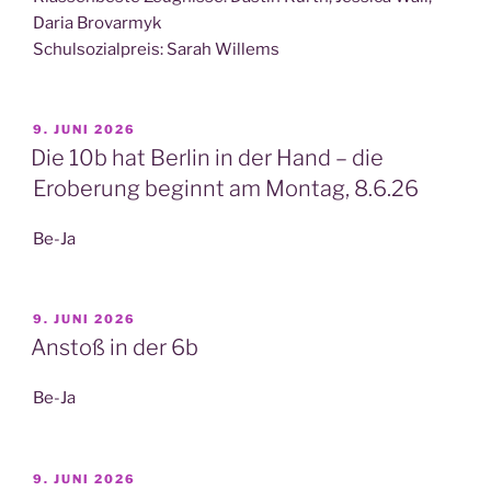
Daria Brovarmyk
Schul­so­zi­al­preis: Sarah Willems
VERÖFFENTLICHT
9. JUNI 2026
AM
Die 10b hat Berlin in der Hand – die
Eroberung beginnt am Montag, 8.6.26
Be-Ja
VERÖFFENTLICHT
9. JUNI 2026
AM
Anstoß in der 6b
Be-Ja
VERÖFFENTLICHT
9. JUNI 2026