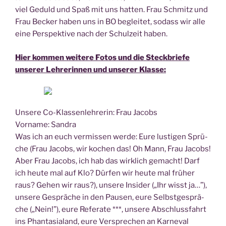
viel Geduld und Spaß mit uns hat­ten. Frau Schmitz und
Frau Becker haben uns in BO beglei­tet, sodass wir alle
eine Per­spek­ti­ve nach der Schul­zeit haben.
Hier kom­men wei­te­re Fotos und die Steck­brie­fe
unse­rer Leh­re­rin­nen und unse­rer Klasse:
Unse­re Co-Klas­sen­leh­re­rin: Frau Jacobs
Vor­na­me: Sandra
Was ich an euch ver­mis­sen wer­de: Eure lus­ti­gen Sprü­
che (Frau Jacobs, wir kochen das! Oh Mann, Frau Jacobs!
Aber Frau Jacobs, ich hab das wirk­lich gemacht! Darf
ich heu­te mal auf Klo? Dür­fen wir heu­te mal frü­her
raus? Gehen wir raus?), unse­re Insi­der („Ihr wisst ja…”),
unse­re Gesprä­che in den Pau­sen, eure Selbst­ge­sprä­
che („Nein!”), eure Refe­ra­te ***, unse­re Abschluss­fahrt
ins Phan­ta­sia­land, eure Ver­spre­chen an Karneval