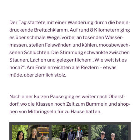
Der Tag star­te­te mit einer Wan­de­rung durch die beein­
dru­cken­de Breitach­klamm. Auf rund 8 Kilo­me­tern ging
es über schma­le Wege, vor­bei an tosen­den Was­ser­
mas­sen, stei­len Fels­wän­den und küh­len, moos­be­wach­
se­nen Schluch­ten. Die Stim­mung schwank­te zwi­schen
Stau­nen, Lachen und gele­gent­li­chem „Wie weit ist es
noch?“. Am Ende erreich­ten alle Riez­lern – etwas
müde, aber ziem­lich stolz.
Nach einer kur­zen Pau­se ging es wei­ter nach Oberst­
dorf, wo die Klas­sen noch Zeit zum Bum­meln und shop­
pen von Mit­bring­seln für zu Hau­se hatten.