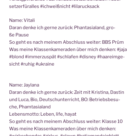
set­zer­für­al­les #ich­weiß­nicht #lila­ruck­sack
Name: Vita­li
Dar­an den­ke ich ger­ne zurück: Phan­ta­sia­land, gro­
ße Pause
So geht es nach mei­nem Abschluss wei­ter: BBS Prüm
Was mei­ne Klas­sen­ka­me­ra­den über mich den­ken: #jaja
#blond #immer­zu­spät #schla­fen #dis­ney #haar­eim­ge­
sicht #ruhig #ukrai­ne
Name: Jayla­na
Dar­an den­ke ich ger­ne zurück: Zeit mit Kris­ti­na, Das­tin
und Luca, Bio, Deutsch­un­ter­richt, BO: Betriebs­be­su­
che, Phamtasialand
Lebens­mot­to: Leben, life, hayat
So geht es nach mei­nem Abschluss wei­ter: Klas­se 10
Was mei­ne Klas­sen­ka­me­ra­den über mich den­ken: