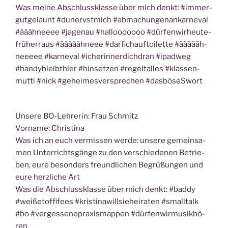
Was mei­ne Abschluss­klas­se über mich denkt: #immer­
gut­ge­launt #dunervst­mich #abma­chun­gen­an­kar­ne­val
#äääh­neeee #jage­nau #hal­looooooo #dür­fen­wir­heu­te­
frü­herraus #äääääh­neee #dar­fich­auf­toi­let­te #äääääh­
neeeee #kar­ne­val #icherin­ner­dich­dran #ipad­weg
#han­dy­bleib­t­hi­er #hin­set­zen #regel­t­al­les #klas­sen­
mut­ti #nick #gehei­mes­ver­spre­chen #das­bö­seS­wort
Unse­re BO-Leh­re­rin: Frau Schmitz
Vor­na­me: Christina
Was ich an euch ver­mis­sen wer­de: unse­re gemein­sa­
men Unter­richts­gän­ge zu den ver­schie­de­nen Betrie­
ben, eure beson­ders freund­li­chen Begrü­ßun­gen und
eure herz­li­che Art
Was die Abschluss­klas­se über mich denkt: #bad­dy
#wei­ßet­of­fi­fees #kris­ti­na­will­sie­hei­ra­ten #small­talk
#bo #ver­ges­sene­pra­xis­map­pen #dür­fen­wir­mu­sik­hö­
ren