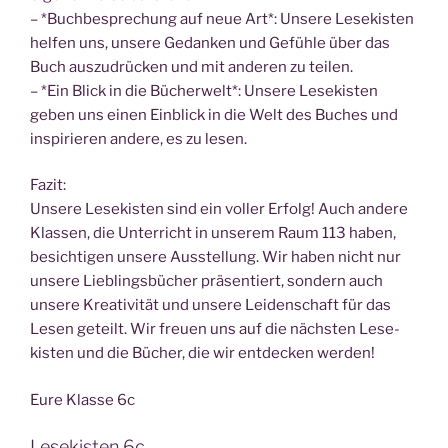
– *Buch­be­spre­chung auf neue Art*: Unse­re Lese­kis­ten
hel­fen uns, unse­re Gedan­ken und Gefüh­le über das
Buch aus­zu­drü­cken und mit ande­ren zu teilen.
– *Ein Blick in die Bücher­welt*: Unse­re Lese­kis­ten
geben uns einen Ein­blick in die Welt des Buches und
inspi­rie­ren ande­re, es zu lesen.
Fazit:
Unse­re Lese­kis­ten sind ein vol­ler Erfolg! Auch ande­re
Klas­sen, die Unter­richt in unse­rem Raum 113 haben,
besich­ti­gen unse­re Aus­stel­lung. Wir haben nicht nur
unse­re Lieb­lings­bü­cher prä­sen­tiert, son­dern auch
unse­re Krea­ti­vi­tät und unse­re Lei­den­schaft für das
Lesen geteilt. Wir freu­en uns auf die nächs­ten Lese­
kis­ten und die Bücher, die wir ent­de­cken werden!
Eure Klas­se 6c
Lesekisten 6c