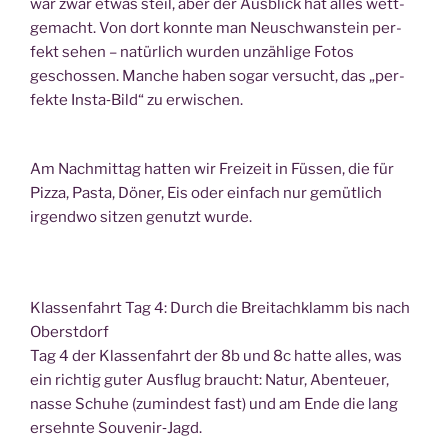
war zwar etwas steil, aber der Aus­blick hat alles wett­
ge­macht. Von dort konn­te man Neu­schwan­stein per­
fekt sehen – natür­lich wur­den unzäh­li­ge Fotos
geschos­sen. Man­che haben sogar ver­sucht, das „per­
fek­te Insta‑Bild“ zu erwischen.
Am Nach­mit­tag hat­ten wir Frei­zeit in Füs­sen, die für
Piz­za, Pas­ta, Döner, Eis oder ein­fach nur gemüt­lich
irgend­wo sit­zen genutzt wurde.
Klas­sen­fahrt Tag 4: Durch die Breitach­klamm bis nach
Oberstdorf
Tag 4 der Klas­sen­fahrt der 8b und 8c hat­te alles, was
ein rich­tig guter Aus­flug braucht: Natur, Aben­teu­er,
nas­se Schu­he (zumin­dest fast) und am Ende die lang
ersehn­te Souvenir‑Jagd.