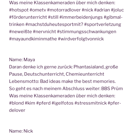
Was mei­ne Klas­sen­ka­me­ra­den über mich den­ken:
#hot­spot #ometv #motor­rad­l­over #nick #adri­an #joluc
#för­der­un­ter­richt #still #immer­bei­den­jungs #gib­mal­
trin­ken #machstdu­heu­te­s­port­mit? #sport­ver­let­zung
#neweiß­te #nerv­nicht #stim­mungs­schwan­kun­gen
#mayaun­d­ki­min­ma­the #wird­ver­folgt­von­nick
Name: Maya
Dar­an den­ke ich ger­ne zurück: Phan­ta­sia­land, gro­ße
Pau­se, Deutsch­un­ter­richt, Chemieunterricht
Lebens­mot­to: Bad ide­as make the best memories.
So geht es nach mei­nem Abschluss wei­ter: BBS Prüm
Was mei­ne Klas­sen­ka­me­ra­den über mich den­ken:
#blond #kim #pferd #igel­fo­tos #stress­mit­nick #pfer­
de­l­over
Name: Nick