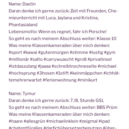
Name: Das­tin
Dar­an den­ke ich ger­ne zurück: Zeit mit Freun­den, Che­
mie­un­ter­richt mit Luca, Jayla­na und Kris­ti­na,
Phantasialand
Lebens­mot­to: Wenn es reg­net, fahr ich Porsche!
So geht es nach mei­nem Abschluss wei­ter: Klas­se 10
Was mei­ne Klas­sen­ka­me­ra­den über mich den­ken:
#sport #kawai #guten­mor­gen #stim­me #lus­tig #gym
#mil­lio­när #sal­to #car­ry­wuascht #groß #pri­vat­in­sel
#ist­das­zu­lang #jaaaa #schreibt­noch­ne­sei­te #micha­el
#hoch­sprung #3hosen #1stift #kein­mäpp­chen #ich­hät­
te­meh­rerwar­tet #feri­en­woh­nung #minik­urt
Name: Tymur
Dar­an den­ke ich ger­ne zurück: 7./8. Stun­de GSL
So geht es nach mei­nem Abschluss wei­ter: BBS Prüm
Was mei­ne Klas­sen­ka­me­ra­den über mich den­ken:
#haa­re #alles­grün #michae­lin­k­lein #zeig­mal #ipad
#chatgpt­für­al­les #dar­fich­über­set­zer­be­nut­zen #über­