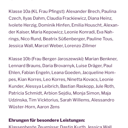
Klas­se 10a (KL Frau Pfingst): Alex­an­der Brech, Pau­li­na
Czech, Ily­as Dahm, Clau­dia Fra­ckie­wicz, Dia­na Heinz,
Ivo­le­te Her­zig, Domi­nik Hin­fen, Emi­lia Houscht, Alex­an­
der Kai­ser, Maria Kepo­wicz, Leo­nie Kon­ra­di, Eva Nah­
rings, Nico Rund, Bea­trix Süßen­ber­ger, Pau­li­ne Tous,
Jes­si­ca Wall, Mar­cel Weber, Loren­zo Zillmer
Klas­se 10b (Frau Ber­ger-Jaro­szew­ski): Mari­an Ben­kner,
Len­nard Brauns, Daria Bro­var­nyk, Lui­se Drä­ger, Paul
Ehlen, Fabi­an Engeln, Lea­na Goe­den, Jac­que­line Hom­
pes, Kian Kor­res, Leo Kor­res, Ninet­ta Kovacs, Leo­nie
Kun­der, Ales­sya Leibrich, Bas­ti­an Ras­kopp, Jule Roth,
Patri­cia Schmidt, Arbi­on Sej­diu, Mon­ja Simon, Maja
Udzins­ka, Tim Vick­to­ri­us, Sarah Wil­lems, Ales­san­dro
Wüs­ter-Horn, Aaron Zens
Ehrun­gen für beson­de­re Leistungen:
Klas­sen­bes­te Zeug­nis­se: Das­tin Kurth, Jes­si­ca Wall,