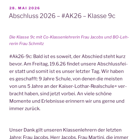
VERÖFFENTLICHT
28. MAI 2026
AM
Abschluss 2026 – #AK26 – Klasse 9c
Die Klas­se 9c mit Co-Klas­sen­leh­re­rin Frau Jacobs und BO-Leh­
re­rin Frau Schmitz
#Ak26-9c: Bald ist es soweit, der Abschied steht kurz
bevor. Am Frei­tag, 19.6.26 fin­det unse­re Abschluss­fei­
er statt und somit ist es unser letz­ter Tag. Wir haben
es geschafft: 9 Jah­re Schu­le, von denen die meis­ten
von uns 5 Jah­re an der Kai­ser-Lothar-Real­schu­le+ ver­
bracht haben, sind jetzt vor­bei. An vie­le schö­ne
Momen­te und Erleb­nis­se erin­nern wir uns ger­ne und
immer zurück.
Unser Dank gilt unse­ren Klas­sen­leh­rern der letz­ten
Jah­re: Frau Jacobs, Herr Jacobs, Frau Mar­ti­ni, die immer