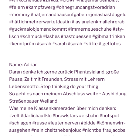
#wir­ko­chen­das #zir­kus, #clown #hat­je­mandein­blatt
#fei­ern #kampf­zwerg #ohne­grund­angst­vor­ad­ri­an
#mom­my #hat­je­mandhaus­auf­ga­ben #jonas­hast­du­geld
#hät­tich­meh­rerwar­tet­da­s­tin #jayl­ana­lenk­mal­leh­rer­ab
#guck­mal­ob­je­mandkommt #immer­neue­schu­he #sty­
lisch #schmuck #las­hes #hast­dues­sen #gib­mal­trin­ken
#kennt­prüm #sarah #sarah #sarah #stif­te #igel­fo­tos
Name: Adri­an
Dar­an den­ke ich ger­ne zurück: Phan­ta­sia­land, gro­ße
Pau­se, Zeit mit Freun­den, Stress mit Lehrern
Lebens­mot­to: Stop thin­king do your thing
So geht es nach mei­nem Abschluss wei­ter: Aus­bil­dung
Stra­ßen­bau­er Weiland
Was mei­ne Klas­sen­ka­me­ra­den über mich den­ken:
#zelt #dar­fich­auf­klo #brawl­stars #eis­bahn #hot­spot
#schla­gen #rus­se #leu­ten­ner­ven #bidde #kön­nen­wirr­
aus­ge­hen #nei­nichsitz­ne­ben­jo­luc #nicht­bei­frau­ja­cobs