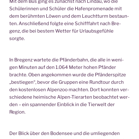
Mit dem Bus ging es zunächst nach Lin­dau, wo die
Schü­le­rin­nen und Schü­ler die Hafen­pro­me­na­de mit
dem berühm­ten Löwen und dem Leucht­turm bestaun­
ten. Anschlie­ßend folg­te eine Schiff­fahrt nach Bre­
genz, die bei bes­tem Wet­ter für Urlaubs­ge­füh­le
sorgte.
In Bre­genz war­te­te die Pfän­der­bahn, die alle in weni­
gen Minu­ten auf den 1.064 Meter hohen Pfän­der
brach­te. Oben ange­kom­men wur­de die Pfän­der­spit­ze
„bestie­gen“, bevor die Grup­pen eine Rund­tour durch
den kos­ten­lo­sen Alpen­zoo mach­ten. Dort konn­ten ver­
schie­de­ne hei­mi­sche Alpen-Tier­ar­ten beob­ach­tet wer­
den – ein span­nen­der Ein­blick in die Tier­welt der
Region.
Der Blick über den Boden­see und die umlie­gen­den