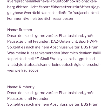
#ver­spre­chen­an­kar­ne­val #blue­tooth­box #bio­ha­cken­
berg #bit­te­niii­icht #sport #über­set­zer #tür­öff­ner #jog­
ging­ho­se #ver­rückt #adhs #indie6cfürfraujacobs #mit­
kom­men #kein­eis­tee #ich­fressn­be­sen
Name: Rus­tam
Dar­an den­ke ich ger­ne zurück: Phan­ta­sia­land, gro­ße
Pau­se, Zeit mit Freun­den, DAZ-Unter­richt, Sport-WPF
So geht es nach mei­nem Abschluss wei­ter: BBS Prüm
Was mei­ne Klas­sen­ka­me­ra­den über mich den­ken: #aiiii
#sport #schnell #Fuß­ball #Vol­ley­ball #chatgpt #ipad
#hat­style #tut­so­als­kan­nerk­ein­deutsch #glei­cher­schul­
weg­wie­frau­ja­cobs
Name: Kim­ber­ly
Dar­an den­ke ich ger­ne zurück: Phan­ta­sia­land, gro­ße
Pau­se, Zeit mit Freunden
So geht es nach mei­nem Abschluss wei­ter: BBS Prüm