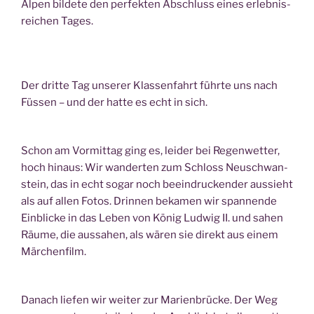
Alpen bil­de­te den per­fek­ten Abschluss eines erleb­nis­
rei­chen Tages.
Der drit­te Tag unse­rer Klas­sen­fahrt führ­te uns nach
Füs­sen – und der hat­te es echt in sich.
Schon am Vor­mit­tag ging es, lei­der bei Regen­wet­ter,
hoch hin­aus: Wir wan­der­ten zum Schloss Neu­schwan­
stein, das in echt sogar noch beein­dru­cken­der aus­sieht
als auf allen Fotos. Drin­nen beka­men wir span­nen­de
Ein­bli­cke in das Leben von König Lud­wig II. und sahen
Räu­me, die aus­sa­hen, als wären sie direkt aus einem
Märchenfilm.
Danach lie­fen wir wei­ter zur Mari­en­brü­cke. Der Weg