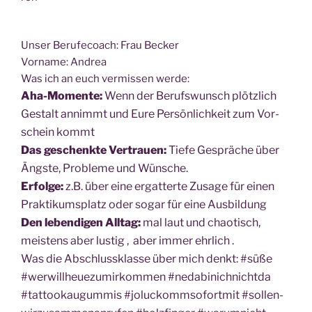
Unser Beru­fe­coach: Frau Becker
Vor­na­me: Andrea
Was ich an euch ver­mis­sen werde:
Aha-Momen­te:
Wenn der Berufs­wunsch plötz­lich
Gestalt annimmt und Eure Per­sön­lich­keit zum Vor­
schein kommt
Das geschenk­te Ver­trau­en:
Tie­fe Gesprä­che über
Ängs­te, Pro­ble­me und Wünsche.
Erfol­ge:
z.B. über eine ergat­ter­te Zusa­ge für einen
Prak­ti­kums­platz oder sogar für eine Ausbildung
Den leben­di­gen All­tag:
mal laut und chao­tisch,
meis­tens aber lus­tig , aber immer ehrlich .
Was die Abschluss­klas­se über mich denkt: #süße
#wer­will­heue­zu­m­ir­kom­men #ned­abinich­nicht­da
#tat­too­kau­gum­mis #joluckomm­so­fort­mit #sol­len­