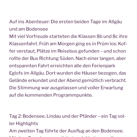
Auf ins Aben­teu­er: Die ers­ten bei­den Tage im All­gäu
und am Bodensee
Mit viel Vor­freu­de star­te­ten die Klas­sen 8b und 8c ihre
Klas­sen­fahrt. Früh am Mor­gen ging es in Prüm los: Kof­
fer ver­staut, Plät­ze im Rei­se­bus gefun­den – und schon
roll­te der Bus Rich­tung Süden. Nach einer lan­gen, aber
ent­spann­ten Fahrt erreich­ten alle den Feri­en­park
Eglofs im All­gäu. Dort wur­den die Häu­ser bezo­gen, das
Gelän­de erkun­det und der Abend gemüt­lich ver­bracht.
Die Stim­mung war aus­ge­las­sen und vol­ler Erwar­tung
auf die kom­men­den Programmpunkte.
Tag 2: Boden­see, Lin­dau und der Pfän­der – ein Tag vol­
ler Highlights
Am zwei­ten Tag führ­te der Aus­flug an den Boden­see.