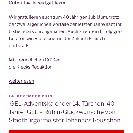
Guten Tag lie­bes Igel Team,
de­
rer“
Wir gra­tu­lie­ren euch zum 40 Jäh­ri­gen Jubi­lä­um, trotz
der zwei ärger­li­chen Vor­fäl­le der letz­ten Jah­re habt ihr
bis­her stark durch­ge­hal­ten. Auch zu eurem Erfolg gra­
tu­lie­ren wir. Bleibt auch in der Zukunft kri­tisch
und stark.
Mit freund­li­chen Grü­ßen
die Klecks Redaktion
„IGEL-
weiterlesen
Advents­
ka­
VERÖFFENTLICHT
14. DEZEMBER 2019
AM
len­
IGEL-Adventskalender 14. Türchen: 40
der
Jahre IGEL – Rubin-Glückwünsche von
17.
Stadtbürgermeister Johannes Reuschen
Tür­
chen: