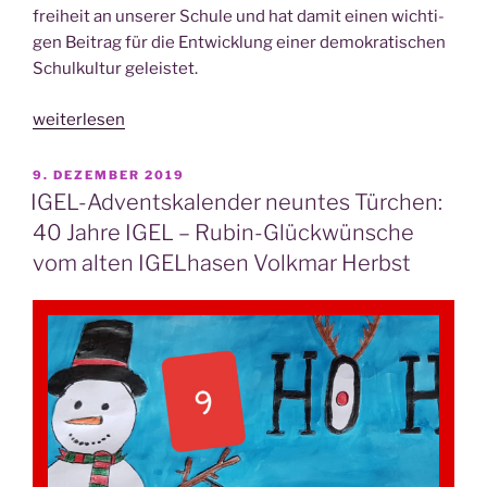
frei­heit an unse­rer Schu­le und hat damit einen wich­ti­
Reu­
gen Bei­trag für die Ent­wick­lung einer demo­kra­ti­schen
schen“
Schul­kul­tur geleistet.
„IGEL-
weiterlesen
Advents­
ka­
VERÖFFENTLICHT
9. DEZEMBER 2019
AM
len­
IGEL-Adventskalender neuntes Türchen:
der
40 Jahre IGEL – Rubin-Glückwünsche
elf­
vom alten IGELhasen Volkmar Herbst
tes
Tür­
chen:
40
Jah­
re
IGEL
–
Rubin-