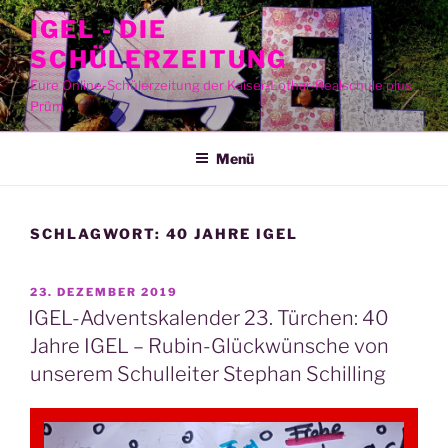
Zum
IGEL - DIE
Inhalt
SCHÜLERZEITUNG
springen
Eure Online-Schülerzeitung der Kaiser-Lothar-Realschule plus
Prüm
Menü
SCHLAGWORT:
40 JAHRE IGEL
VERÖFFENTLICHT
23. DEZEMBER 2019
AM
IGEL-Adventskalender 23. Türchen: 40
Jahre IGEL – Rubin-Glückwünsche von
unserem Schulleiter Stephan Schilling