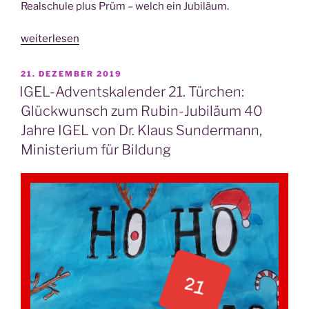
Real­schu­le plus Prüm – welch ein Jubiläum.
„IGEL-
weiterlesen
Advents­
ka­
VERÖFFENTLICHT
21. DEZEMBER 2019
AM
len­
IGEL-Adventskalender 21. Türchen:
der
Glückwunsch zum Rubin-Jubiläum 40
23.
Jahre IGEL von Dr. Klaus Sundermann,
Tür­
Ministerium für Bildung
chen:
40
Jah­
re
IGEL
–
Rubin-
Glück­
wün­
sche