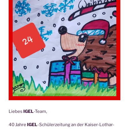
Lie­bes
IGEL
-Team,
40 Jah­re
IGEL
-Schü­ler­zei­tung an der Kai­ser-Lothar-