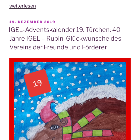
„IGEL-
weiterlesen
Advents­
ka­
VERÖFFENTLICHT
19. DEZEMBER 2019
AM
len­
IGEL-Adventskalender 19. Türchen: 40
der
Jahre IGEL – Rubin-Glückwünsche des
21.
Vereins der Freunde und Förderer
Tür­
chen:
Glück­
wunsch
zum
Rubin-
Jubi­
lä­
um
40
Jah­
re