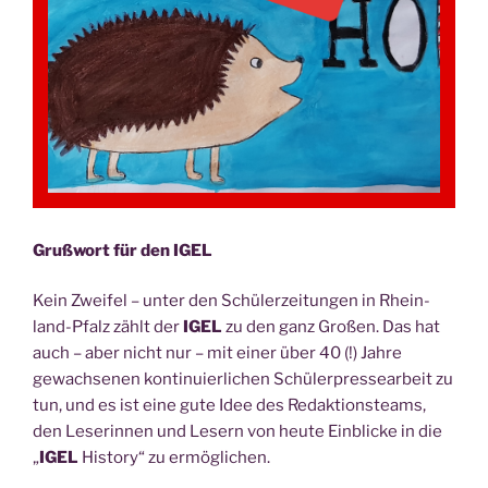
von
unse­
rem
Schul­
lei­
ter
Ste­
phan
Schil­
Gruß­wort für den IGEL
ling“
Kein Zwei­fel – unter den Schü­ler­zei­tun­gen in Rhein­
land-Pfalz zählt der
IGEL
zu den ganz Gro­ßen. Das hat
auch – aber nicht nur – mit einer über 40 (!) Jah­re
gewach­se­nen kon­ti­nu­ier­li­chen Schü­ler­pres­se­ar­beit zu
tun, und es ist eine gute Idee des Redak­ti­ons­teams,
den Lese­rin­nen und Lesern von heu­te Ein­bli­cke in die
„
IGEL
Histo­ry“ zu ermöglichen.