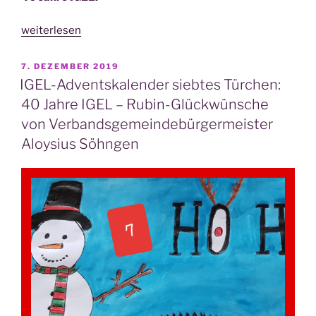
„IGEL-
weiterlesen
Advents­
ka­
VERÖFFENTLICHT
7. DEZEMBER 2019
AM
len­
IGEL-Adventskalender siebtes Türchen:
der
40 Jahre IGEL – Rubin-Glückwünsche
neun­
von Verbandsgemeindebürgermeister
tes
Aloysius Söhngen
Tür­
chen:
40
Jah­
re
IGEL
–
Rubin-
Glück­
wün­