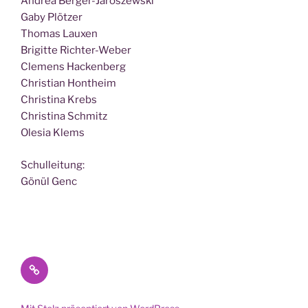
Andrea Berger-Jaroszewski
Gaby Plötzer
Tho­mas Lauxen
Bri­git­te Richter-Weber
Cle­mens Hackenberg
Chris­ti­an Hontheim
Chris­ti­na Krebs
Chris­ti­na Schmitz
Ole­sia Klems
Schul­lei­tung:
Gönül Genc
Datenschutz