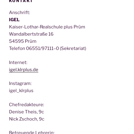
KONTAKT
Anschrift:
IGEL
Kai­ser-Lothar-Real­schu­le plus Prüm
Wan­dal­bert­stra­ße 16
54595 Prüm
Tele­fon 06551/97111–0 (Sekre­ta­ri­at)
Inter­net:
igel.klrplus.de
Insta­gram:
igel_klrplus
Chef­re­dak­teu­re:
Deni­se Theis, 9c
Nick Zscho­ch, 9c
Betreu­en­de Lehrerin: