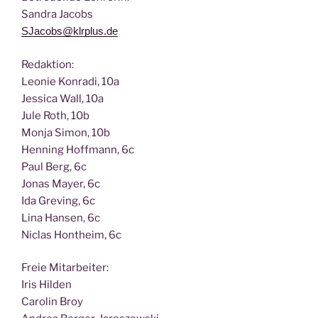
San­dra Jacobs
SJacobs@klrplus.de
Redak­ti­on:
Leo­nie Kon­ra­di, 10a
Jes­si­ca Wall, 10a
Jule Roth, 10b
Mon­ja Simon, 10b
Hen­ning Hoff­mann, 6c
Paul Berg, 6c
Jonas May­er, 6c
Ida Gre­ving, 6c
Lina Han­sen, 6c
Nic­las Hont­heim, 6c
Freie Mit­ar­bei­ter:
Iris Hilden
Caro­lin Broy