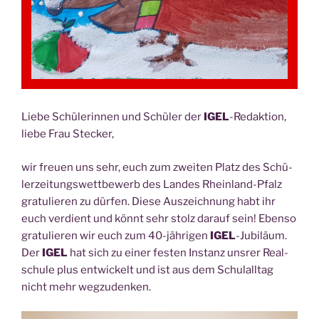
IGEL
von
Dr.
Klaus
Sun­
der­
mann,
Lie­be Schü­le­rin­nen und Schü­ler der
IGEL
-Redak­ti­on,
Minis­
lie­be Frau Stecker,
te­
ri­
wir freu­en uns sehr, euch zum zwei­ten Platz des Schü­
um
ler­zei­tungs­wett­be­werb des Lan­des Rhein­land-Pfalz
für
gra­tu­lie­ren zu dür­fen. Die­se Aus­zeich­nung habt ihr
Bil­
euch ver­dient und könnt sehr stolz dar­auf sein! Eben­so
dung“
gra­tu­lie­ren wir euch zum 40-jäh­ri­gen
IGEL
-Jubi­lä­um.
Der
IGEL
hat sich zu einer fes­ten Instanz uns­rer Real­
schu­le plus ent­wi­ckelt und ist aus dem Schul­all­tag
nicht mehr wegzudenken.