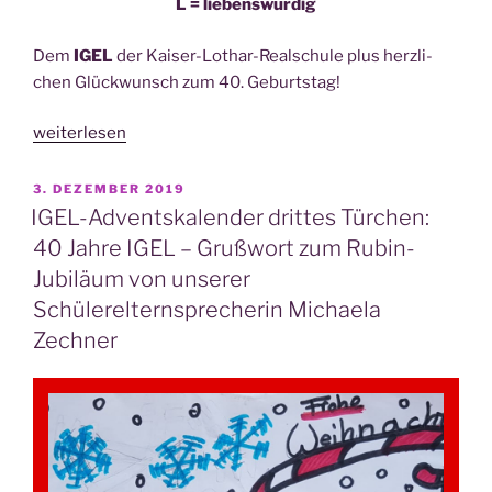
L = liebenswürdig
Dem
IGEL
der Kai­ser-Lothar-Real­schu­le plus herz­li­
chen Glück­wunsch zum 40. Geburtstag!
„IGEL-
weiterlesen
Advents­
ka­
VERÖFFENTLICHT
3. DEZEMBER 2019
AM
len­
IGEL-Adventskalender drittes Türchen:
der
40 Jahre IGEL – Grußwort zum Rubin-
sieb­
Jubiläum von unserer
tes
Schülerelternsprecherin Michaela
Tür­
Zechner
chen:
40
Jah­
re
IGEL
–