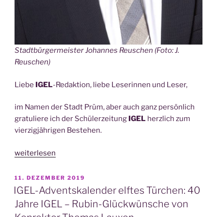
Stadt­bür­ger­meis­ter Johan­nes Reu­schen (Foto: J.
Reuschen)
Lie­be
IGEL
-Redak­ti­on, lie­be Lese­rin­nen und Leser,
im Namen der Stadt Prüm, aber auch ganz per­sön­lich
gra­tu­lie­re ich der Schü­ler­zei­tung
IGEL
herz­lich zum
vier­zig­jäh­ri­gen Bestehen.
„IGEL-
weiterlesen
Advents­
ka­
VERÖFFENTLICHT
11. DEZEMBER 2019
AM
len­
IGEL-Adventskalender elftes Türchen: 40
der
Jahre IGEL – Rubin-Glückwünsche von
14.