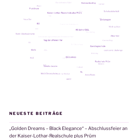
IGEL
–
Gruß­
wort
zum
Rubin-
Jubi­
lä­
um
von
unse­
rer
Schü­
ler­
el­
tern­
NEUESTE BEITRÄGE
spre­
che­
„Golden Dreams – Black Elegance“ – Abschlussfeier an
rin
der Kaiser-Lothar-Realschule plus Prüm