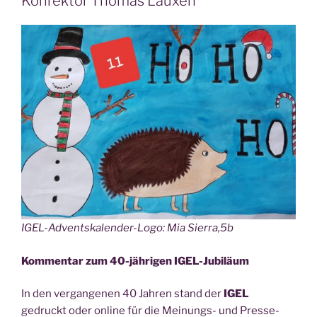
Konrektor Thomas Lauxen
Tür­
chen:
40
Jah­
re
IGEL
–
Rubin-
Glück­
wün­
sche
von
Stadt­
IGEL-Advents­ka­len­der-Logo: Mia Sierra,5b
bür­
ger­
Kom­men­tar zum 40-jäh­ri­gen IGEL-Jubiläum
meis­
ter
In den ver­gan­ge­nen 40 Jah­ren stand der
IGEL
Johan­
gedruckt oder online für die Mei­nungs- und Pres­se­
nes