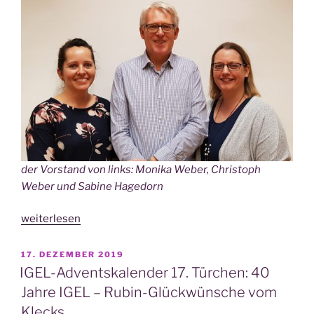
der Vor­stand von links: Moni­ka Weber, Chris­toph
Weber und Sabi­ne Hagedorn
„IGEL-
weiterlesen
Advents­
ka­
VERÖFFENTLICHT
17. DEZEMBER 2019
AM
len­
IGEL-Adventskalender 17. Türchen: 40
der
Jahre IGEL – Rubin-Glückwünsche vom
19.
Klecks