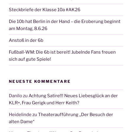
Michae­
la
Steckbriefe der Klasse 10a #AK26
Zech­
Die 10b hat Berlin in der Hand – die Eroberung beginnt
ner“
am Montag, 8.6.26
Anstoß in der 6b
Fußball-WM: Die 6b ist bereit! Jubelnde Fans freuen
sich auf gute Spiele!
NEUESTE KOMMENTARE
Danilo
zu
Achtung Satire!!! Neues Liebesglück an der
KLR+, Frau Gerigk und Herr Keith?
Heidelinde
zu
Theateraufführung „Der Besuch der
alten Dame“