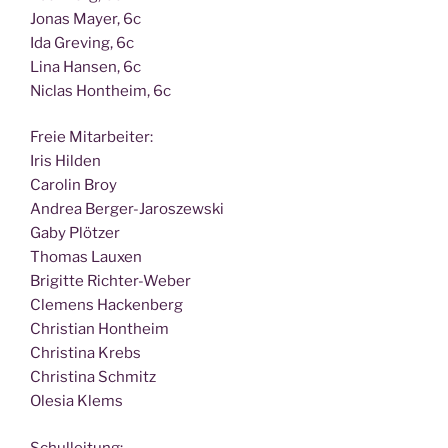
Jonas May­er, 6c
Ida Gre­ving, 6c
Lina Han­sen, 6c
Nic­las Hont­heim, 6c
Freie Mit­ar­bei­ter:
Iris Hilden
Caro­lin Broy
Andrea Berger-Jaroszewski
Gaby Plötzer
Tho­mas Lauxen
Bri­git­te Richter-Weber
Cle­mens Hackenberg
Chris­ti­an Hontheim
Chris­ti­na Krebs
Chris­ti­na Schmitz
Ole­sia Klems
Schul­lei­tung: