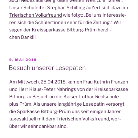
auch Neu­es aus der gro­ßen wei­ten Welt zu erfah­ren.
Unser Schul­ei­ter Ste­phan Schil­ling äußert sich dazu im
Trie­ri­schen Volks­freund
wie folgt: „Bei uns inter­es­sie­
ren sich die Schüler*innen sehr für die Zei­tung.“ Wir
sagen der Kreis­spar­kas­se Bit­burg-Prüm herz­li­
chen Dank!!!
VERÖFFENTLICHT
9. MAI 2018
AM
Besuch unserer Lesepaten
Am Mitt­woch, 25.04.2018, kamen Frau Kath­rin Fran­zen
und Herr Klaus-Peter Nah­rings von der Kreis­spar­kas­se
Bit­burg zu Besuch an die Kai­ser-Lothar-Real­schu­le
plus Prüm. Als unse­re lang­jäh­ri­ge Lese­pa­tin ver­sorgt
die Spar­kas­se Bit­burg-Prüm uns seit eini­gen Jah­ren
tages­ak­tu­ell mit dem Trie­ri­schen Volks­freund, wor­
über wir sehr dank­bar sind.