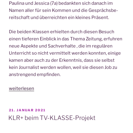
Pau­li­na und Jes­si­ca (7a) bedank­ten sich danach im
Namen aller für sein Kom­men und die Gesprächs­be­
reit­schaft und über­reich­ten ein klei­nes Prä­sent.
Die bei­den Klas­sen erhiel­ten durch die­sen Besuch
einen tie­fe­ren Ein­blick in das The­ma Zei­tung, erfuh­ren
neue Aspek­te und Sach­ver­hal­te , die im regu­lä­ren
Unter­richt so nicht ver­mit­telt wer­den konn­ten, eini­ge
kamen aber auch zu der Erkennt­nis, dass sie selbst
kein Jour­na­list wer­den wol­len, weil sie die­sen Job zu
anstren­gend emp­fin­den.
„Ein
weiterlesen
Exper­
te
des
VERÖFFENTLICHT
21. JANUAR 2021
AM
Trie­
KLR+ beim TV-KLASSE-Projekt
ri­
schen