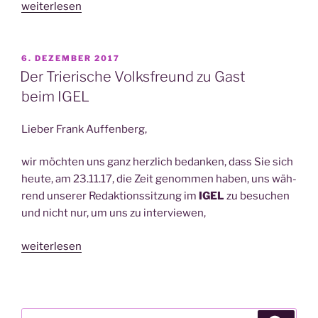
„Besuch
weiterlesen
unse­
rer
Lese­
VERÖFFENTLICHT
6. DEZEMBER 2017
AM
pa­
Der Trierische Volksfreund zu Gast
ten“
beim IGEL
Lie­ber Frank Auffenberg,
wir möch­ten uns ganz herz­lich bedan­ken, dass Sie sich
heu­te, am 23.11.17, die Zeit genom­men haben, uns wäh­
rend unse­rer Redak­ti­ons­sit­zung im
IGEL
zu besu­chen
und nicht nur, um uns zu interviewen,
„Der
weiterlesen
Trie­
ri­
sche
Volks­
Suche