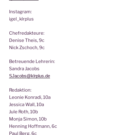
Insta­gram:
igel_klrplus
Chef­re­dak­teu­re:
Deni­se Theis, 9c
Nick Zscho­ch, 9c
Betreu­en­de Lehrerin:
San­dra Jacobs
SJacobs@klrplus.de
Redak­ti­on:
Leo­nie Kon­ra­di, 10a
Jes­si­ca Wall, 10a
Jule Roth, 10b
Mon­ja Simon, 10b
Hen­ning Hoff­mann, 6c
Paul Berg, 6c