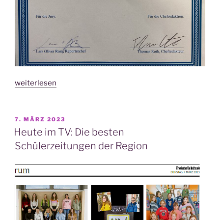
„Unser
weiterlesen
„IGEL“
ist
Sie­
VERÖFFENTLICHT
7. MÄRZ 2023
AM
ger
Heute im TV: Die besten
beim
Schülerzeitungen der Region
Schü­
ler­
zei­
tungs­
wett­
be­