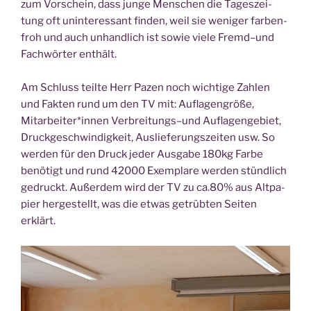
zum Vor­schein, dass jun­ge Men­schen die Tages­zei­
tung oft unin­ter­es­sant fin­den, weil sie weni­ger far­ben­
froh und auch unhand­lich ist sowie vie­le Fremd–und
Fach­wör­ter ent­hält.
Am Schluss teil­te Herr Pazen noch wich­ti­ge Zah­len
und Fak­ten rund um den TV mit: Auf­la­gen­grö­ße,
Mitarbeiter*innen Verbreitungs–und Auf­la­gen­ge­biet,
Druck­ge­schwin­dig­keit, Aus­lie­fe­rungs­zei­ten usw. So
wer­den für den Druck jeder Aus­ga­be 180kg Far­be
benö­tigt und rund 42000 Exem­pla­re wer­den stünd­lich
gedruckt. Außer­dem wird der TV zu ca.80% aus Alt­pa­
pier her­ge­stellt, was die etwas getrüb­ten Sei­ten
erklärt.