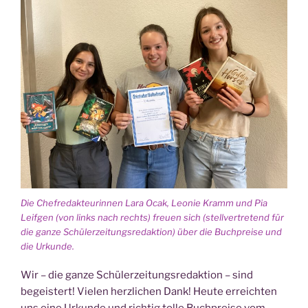
Die Chef­re­dak­teu­rin­nen Lara Ocak, Leo­nie Kramm und Pia
Leif­gen (von links nach rechts) freu­en sich (stell­ver­tre­tend für
die gan­ze Schü­ler­zei­tungs­re­dak­ti­on) über die Buch­prei­se und
die Urkunde.
Wir – die gan­ze Schü­ler­zei­tungs­re­dak­ti­on – sind
begeis­tert! Vie­len herz­li­chen Dank! Heu­te erreich­ten