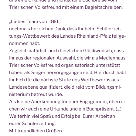
uns eine Urkun­de und rich­tig tol­le Buch­prei­se vom
Trie­ri­schen Volks­freund mit einem Begleitschreiben:
„Lie­bes Team vom IGEL,
noch­mals herz­li­chen Dank, dass Ihr beim Schü­ler­zei­
tungs-Wett­be­werb des Lan­des Rhein­land-Pfalz teil­ge­
nom­men habt.
Zugleich natür­lich auch herz­li­chen Glück­wunsch, dass
Ihr aus der regio­na­len Aus­wahl, die wir als Medi­en­haus
Trie­ri­scher Volks­freund orga­ni­sa­to­risch unter­stützt
haben, als Sie­ger her­vor­ge­gan­gen seid. Hier­durch habt
Ihr Eich für die nächs­te Stu­fe des Wett­be­werbs aus
Lan­des­ebe­ne qua­li­fi­ziert, die direkt vom Bil­dungs­mi­
nis­te­ri­um betreut wurde.
Als klei­ne Aner­ken­nung für euer Enga­ge­ment, über­rei­
chen wir euch eine Urkun­de und ein Buchpräsent. (…)
Wei­ter­hin viel Spaß und Erfolg bei Eurer Arbeit an
eurer Schülerzeitung.
Mit freund­li­chen Grüßen