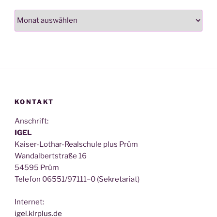
Archiv
KONTAKT
Anschrift:
IGEL
Kai­ser-Lothar-Real­schu­le plus Prüm
Wan­dal­bert­stra­ße 16
54595 Prüm
Tele­fon 06551/97111–0 (Sekre­ta­ri­at)
Inter­net:
igel.klrplus.de