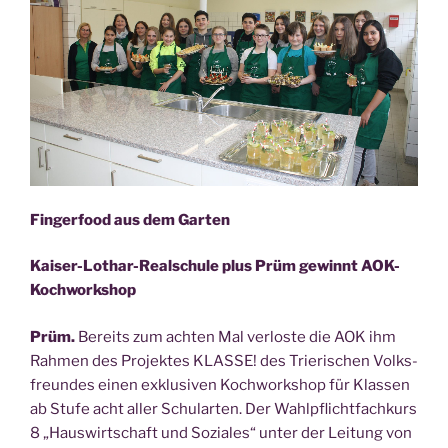
Fin­ger­food aus dem Garten
Kai­ser-Lothar-Real­schu­le plus Prüm gewinnt AOK-
Kochworkshop
Prüm.
Bereits zum ach­ten Mal ver­los­te die AOK ihm
Rah­men des Pro­jek­tes KLASSE! des Trie­ri­schen Volks­
freun­des einen exklu­si­ven Koch­work­shop für Klas­sen
ab Stu­fe acht aller Schul­ar­ten. Der Wahl­pflicht­fach­kurs
8 „Haus­wirt­schaft und Sozia­les“ unter der Lei­tung von