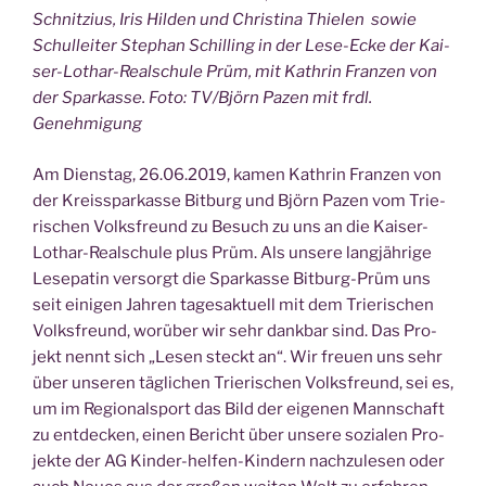
Schnit­zi­us, Iris Hil­den und Chris­ti­na Thie­len sowie
Schul­lei­ter Ste­phan Schil­ling in der Lese-Ecke der Kai­
ser-Lothar-Real­schu­le Prüm, mit Kath­rin Fran­zen von
der Spar­kas­se.
Foto: TV/Björn Pazen
mit frdl.
Genehmigung
Am Diens­tag, 26.06.2019, kamen Kath­rin Fran­zen von
der Kreis­spar­kas­se Bit­burg und Björn Pazen vom Trie­
ri­schen Volks­freund zu Besuch zu uns an die Kai­ser-
Lothar-Real­schu­le plus Prüm. Als unse­re lang­jäh­ri­ge
Lese­pa­tin ver­sorgt die Spar­kas­se Bit­burg-Prüm uns
seit eini­gen Jah­ren tages­ak­tu­ell mit dem Trie­ri­schen
Volks­freund, wor­über wir sehr dank­bar sind. Das Pro­
jekt nennt sich „Lesen steckt an“. Wir freu­en uns sehr
über unse­ren täg­li­chen Trie­ri­schen Volks­freund, sei es,
um im Regio­nal­sport das Bild der eige­nen Mann­schaft
zu ent­de­cken, einen Bericht über unse­re sozia­len Pro­
jek­te der AG Kin­der-hel­fen-Kin­dern nach­zu­le­sen oder