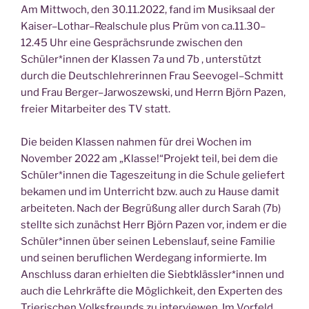
Am Mitt­woch, den 30.11.2022, fand im Musik­saal der
Kaiser–Lothar–Realschule plus Prüm von ca.11.30–
12.45 Uhr eine Gesprächs­run­de zwi­schen den
Schüler*innen der Klas­sen 7a und 7b , unter­stützt
durch die Deutsch­leh­re­rin­nen Frau Seevogel–Schmitt
und Frau Berger–Jarwoszewski, und Herrn Björn Pazen,
frei­er Mit­ar­bei­ter des TV statt.
Die bei­den Klas­sen nah­men für drei Wochen im
Novem­ber 2022 am „Klasse!“Projekt teil, bei dem die
Schüler*innen die Tages­zei­tung in die Schu­le gelie­fert
beka­men und im Unter­richt bzw. auch zu Hau­se damit
arbei­te­ten. Nach der Begrü­ßung aller durch Sarah (7b)
stell­te sich zunächst Herr Björn Pazen vor, indem er die
Schüler*innen über sei­nen Lebens­lauf, sei­ne Fami­lie
und sei­nen beruf­li­chen Wer­de­gang infor­mier­te. Im
Anschluss dar­an erhiel­ten die Siebtklässler*innen und
auch die Lehr­kräf­te die Mög­lich­keit, den Exper­ten des
Trie­ri­schen Volks­freunds zu inter­view­en .Im Vor­feld