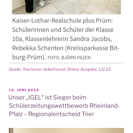
Quel­le: Trie­ri­scher Volks­freund, Online-Aus­ga­be, 1.11.23
VERÖFFENTLICHT
14. JUNI 2023
AM
Unser „IGEL“ ist Sieger beim
Schülerzeitungswettbewerb Rheinland-
Pfalz – Regionalentscheid Trier