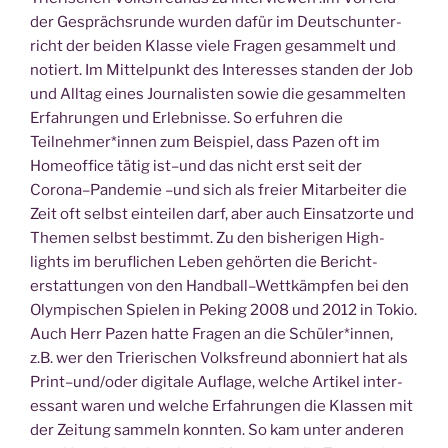
der Gesprächs­run­de wur­den dafür im Deutsch­un­ter­
richt der bei­den Klas­se vie­le Fra­gen gesam­melt und
notiert. Im Mit­tel­punkt des Inter­es­ses stan­den der Job
und All­tag eines Jour­na­lis­ten sowie die gesam­mel­ten
Erfah­run­gen und Erleb­nis­se. So erfuh­ren die
Teilnehmer*innen zum Bei­spiel, dass Pazen oft im
Home­of­fice tätig ist–und das nicht erst seit der
Corona–Pandemie –und sich als frei­er Mit­ar­bei­ter die
Zeit oft selbst ein­tei­len darf, aber auch Ein­satz­or­te und
The­men selbst bestimmt. Zu den bis­he­ri­gen High­
lights im beruf­li­chen Leben gehör­ten die Bericht­
erstat­tun­gen von den Handball–Wettkämpfen bei den
Olym­pi­schen Spie­len in Peking 2008 und 2012 in Tokio.
Auch Herr Pazen hat­te Fra­gen an die Schüler*innen,
z.B. wer den Trie­ri­schen Volks­freund abon­niert hat als
Print–und/oder digi­ta­le Auf­la­ge, wel­che Arti­kel inter­
es­sant waren und wel­che Erfah­run­gen die Klas­sen mit
der Zei­tung sam­meln konn­ten. So kam unter ande­ren