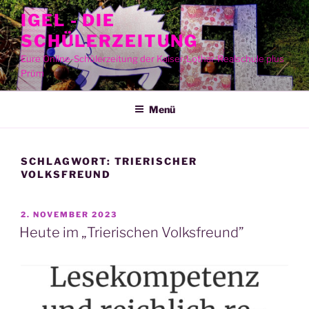
Zum
IGEL - DIE
Inhalt
SCHÜLERZEITUNG
springen
Eure Online-Schülerzeitung der Kaiser-Lothar-Realschule plus
Prüm
Menü
SCHLAGWORT:
TRIERISCHER
VOLKSFREUND
VERÖFFENTLICHT
2. NOVEMBER 2023
AM
Heute im „Trierischen Volksfreund”