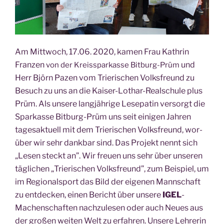
Am Mitt­woch, 17.06. 2020, kamen Frau Kath­rin
Fran­zen
und
von der Kreis­spar­kas­se Bit­burg-Prüm
Herr Björn Pazen vom Trie­ri­schen Volks­freund zu
Besuch zu uns an die Kai­ser-Lothar-Real­schu­le plus
Prüm. Als unse­re lang­jäh­ri­ge Lese­pa­tin ver­sorgt die
Spar­kas­se Bit­burg-Prüm uns seit eini­gen Jah­ren
tages­ak­tu­ell mit dem Trie­ri­schen Volks­freund, wor­
über wir sehr dank­bar sind.
Das Pro­jekt nennt sich
„Lesen steckt an”. Wir freu­en uns sehr über unse­ren
täg­li­chen „Trie­ri­schen Volks­freund”, zum Bei­spiel, um
im Regio­nal­sport das Bild der eige­nen Mann­schaft
zu ent­de­cken, einen Bericht über unse­re
IGEL
-
Machen­schaf­ten nach­zu­le­sen oder auch Neu­es aus
der gro­ßen wei­ten Welt zu erfah­ren. Unse­re Leh­re­rin