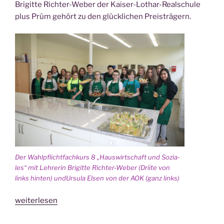
Bri­git­te Rich­ter-Weber der Kai­ser-Lothar-Real­schu­le
plus Prüm gehört zu den glück­li­chen Preisträgern.
Der Wahl­pflicht­fach­kurs 8 „Haus­wirt­schaft und Sozia­
les“ mit Leh­re­rin Bri­git­te Rich­ter-Weber (Dri­ite von
links hin­ten) undUrsu­la Elsen von der AOK (ganz links)
„Und
weiterlesen
der