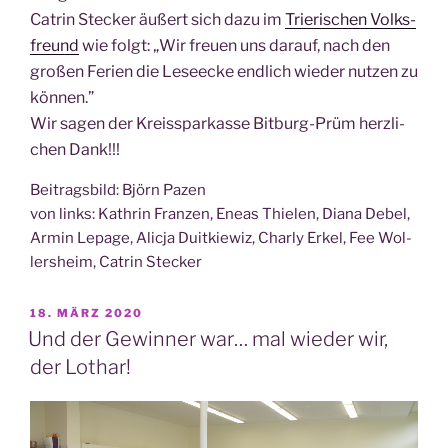
Catrin Ste­cker äußert sich dazu im
Trie­ri­schen Volks­
freund
wie folgt: „Wir freu­en uns dar­auf, nach den
gro­ßen Feri­en die Lese­ecke end­lich
wie­der nut­zen zu
können.”
Wir sagen der Kreis­spar­kas­se Bit­burg-Prüm herz­li­
chen Dank!!!
Bei­trags­bild: Björn Pazen
von links: Kath­rin Fran­zen, Ene­as Thie­len, Dia­na Debel,
Armin Lepage, Ali­c­ja Duit­kie­wiz, Char­ly Erkel, Fee Wol­
lers­heim, Catrin Stecker
VERÖFFENTLICHT
18. MÄRZ 2020
AM
Und der Gewinner war… mal wieder wir,
der Lothar!