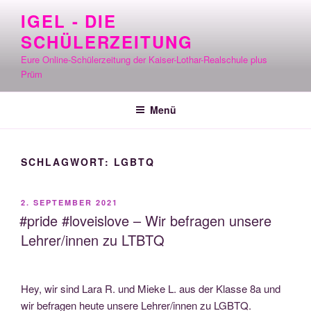
Zum
IGEL - DIE
Inhalt
SCHÜLERZEITUNG
springen
Eure Online-Schülerzeitung der Kaiser-Lothar-Realschule plus
Prüm
Menü
SCHLAGWORT:
LGBTQ
VERÖFFENTLICHT
2. SEPTEMBER 2021
AM
#pride #loveislove – Wir befragen unsere
Lehrer/innen zu LTBTQ
Hey, wir sind Lara R. und Mie­ke L. aus der Klas­se 8a und
wir befra­gen heu­te unse­re Lehrer/innen zu LGBTQ.