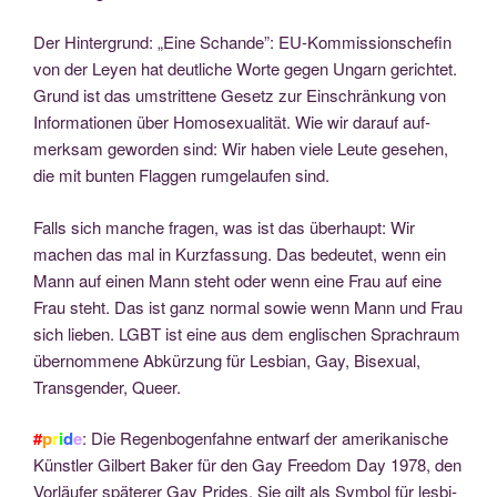
Der Hin­ter­grund: „Eine Schan­de”: EU-Kom­mis­si­ons­che­fin
von der Ley­en hat deut­li­che Wor­te gegen Ungarn gerich­tet.
Grund ist das umstrit­te­ne Gesetz zur Ein­schrän­kung von
Infor­ma­tio­nen über Homo­se­xua­li­tät. Wie wir dar­auf auf­
merk­sam gewor­den sind: Wir haben vie­le Leu­te gese­hen,
die mit bun­ten Flag­gen rum­ge­lau­fen sind.
Falls sich man­che fra­gen, was ist das über­haupt: Wir
machen das mal in Kurz­fas­sung. Das bedeu­tet, wenn ein
Mann auf einen Mann steht oder wenn eine Frau auf eine
Frau steht. Das ist ganz nor­mal sowie wenn Mann und Frau
sich lie­ben. LGBT ist eine aus dem eng­li­schen Sprach­raum
über­nom­me­ne Abkür­zung für Les­bi­an, Gay, Bise­xu­al,
Trans­gen­der, Queer.
#
p
r
i
d
e
: Die Regen­bo­gen­fah­ne ent­warf der ame­ri­ka­ni­sche
Künst­ler Gil­bert Bak­er für den Gay Free­dom Day 1978, den
Vor­läu­fer spä­te­rer Gay Pri­des. Sie gilt als Sym­bol für les­bi­