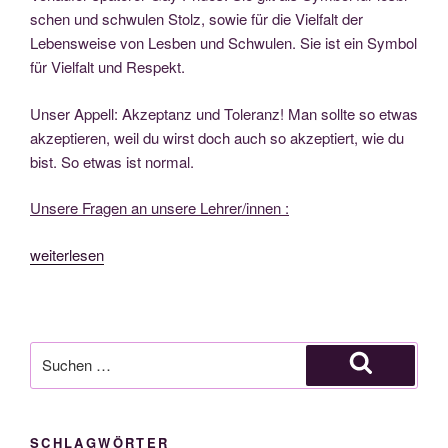
schen und schwu­len Stolz, sowie für die Viel­falt der
Lebens­wei­se von Les­ben und Schwu­len. Sie ist ein Sym­bol
für Viel­falt und Respekt.
Unser Appell: Akzep­tanz und Tole­ranz! Man soll­te so etwas
akzep­tie­ren, weil du wirst doch auch so akzep­tiert, wie du
bist. So etwas ist normal.
Unse­re Fra­gen an unse­re Lehrer/innen :
„#pri­
weiterlesen
de
#loveislove
–
Wir
Suche
befra­
nach:
Suchen
gen
unse­
SCHLAGWÖRTER
re