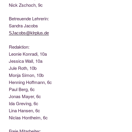
Nick Zscho­ch, 9c
Betreu­en­de Lehrerin:
San­dra Jacobs
SJacobs@klrplus.de
Redak­ti­on:
Leo­nie Kon­ra­di, 10a
Jes­si­ca Wall, 10a
Jule Roth, 10b
Mon­ja Simon, 10b
Hen­ning Hoff­mann, 6c
Paul Berg, 6c
Jonas May­er, 6c
Ida Gre­ving, 6c
Lina Han­sen, 6c
Nic­las Hont­heim, 6c
Freie Mit­ar­bei­ter: