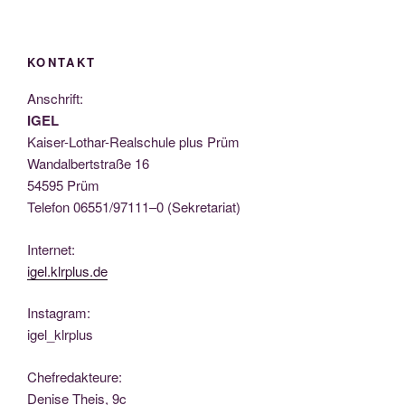
KONTAKT
Anschrift:
IGEL
Kai­ser-Lothar-Real­schu­le plus Prüm
Wan­dal­bert­stra­ße 16
54595 Prüm
Tele­fon 06551/97111–0 (Sekre­ta­ri­at)
Inter­net:
igel.klrplus.de
Insta­gram:
igel_klrplus
Chef­re­dak­teu­re:
Deni­se Theis, 9c