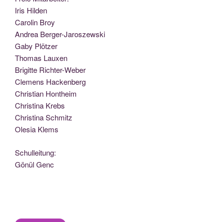
Iris Hilden
Caro­lin Broy
Andrea Berger-Jaroszewski
Gaby Plötzer
Tho­mas Lauxen
Bri­git­te Richter-Weber
Cle­mens Hackenberg
Chris­ti­an Hontheim
Chris­ti­na Krebs
Chris­ti­na Schmitz
Ole­sia Klems
Schul­lei­tung:
Gönül Genc