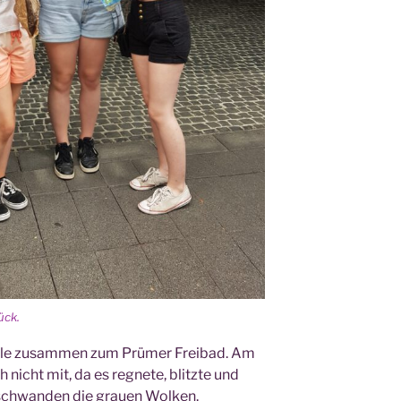
ück.
­le zusam­men zum Prü­mer Frei­bad. Am
nicht mit, da es reg­ne­te, blitz­te und
r­schwan­den die grau­en Wolken.