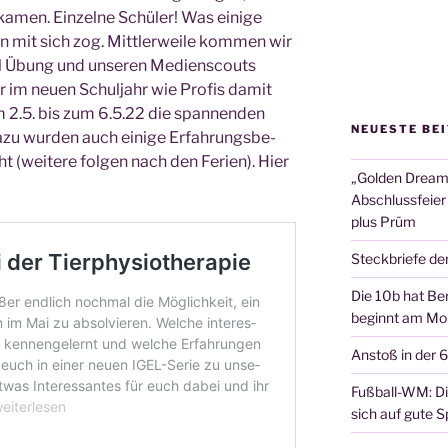
ka­men. Ein­zel­ne Schü­ler! Was eini­ge
n mit sich zog. Mitt­ler­wei­le kom­men wir
iel Übung und unse­ren Medi­en­scouts
 im neu­en Schul­jahr wie Pro­fis damit
 2.5. bis zum 6.5.22 die span­nen­den
NEUESTE BE
 Dazu wur­den auch eini­ge Erfah­rungs­be­
cht (wei­te­re fol­gen nach den Feri­en). Hier
„Golden Dreams
Abschlussfeier
plus Prüm
Steckbriefe de
Die 10b hat Ber
beginnt am Mon
Anstoß in der 
Fußball-WM: Die
sich auf gute Sp