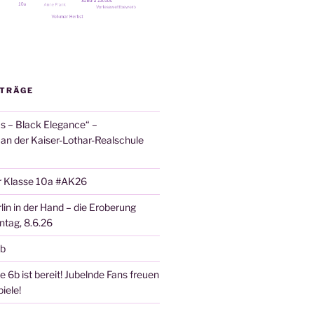
ITRÄGE
 – Black Elegance“ –
 an der Kaiser-Lothar-Realschule
r Klasse 10a #AK26
lin in der Hand – die Eroberung
tag, 8.6.26
6b
 6b ist bereit! Jubelnde Fans freuen
iele!