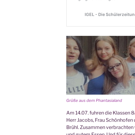
Grü­ße aus dem Phantasialand
Am 14.07. fuh­ren die Klas­sen
Herr Jacobs, Frau Schön­ho­fen un
Brühl. Zusam­men ver­brach­ten 
und gutem Essen. Und für die­se