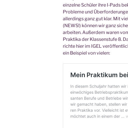
ein­zel­ne Schü­ler ihre I‑Pads be
Pro­ble­me und Über­for­de­run­ge
aller­dings ganz gut klar. Mit v
(NEWS!) kön­nen wir ganz sicher
arbei­ten. Außer­dem waren vom
Prak­ti­ka der Klas­sen­stu­fe 8.
rich­te hier im IGEL ver­öf­fent­li
ein Bei­spiel von vielen: