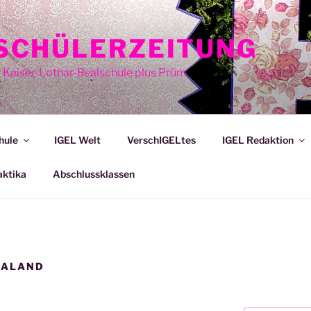
E SCHÜLERZEITUNG
r Kaiser-Lothar-Realschule plus Prüm
hule
IGEL Welt
VerschIGELtes
IGEL Redaktion
aktika
Abschlussklassen
IALAND