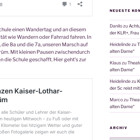
NEUESTE KO
Danilo
zu
Achtu
chu­le einen Wan­der­tag und an die­sem
der KLR+, Frau 
­tät wie Wan­dern oder Fahr­rad fah­ren. In
ir, die 8a und die 7a, unse­ren Marsch auf
Heidelinde
zu
T
alten Dame“
m. Mit klei­nen Pau­sen zwi­schen­durch
n die Schu­le geschafft. Hier geht’s zur
Klaus
zu
Theat
alten Dame“
Heidelinde
zu
K
der 5c reist mi
Marco
zu
Thea
alten Dame“
ARCHIV