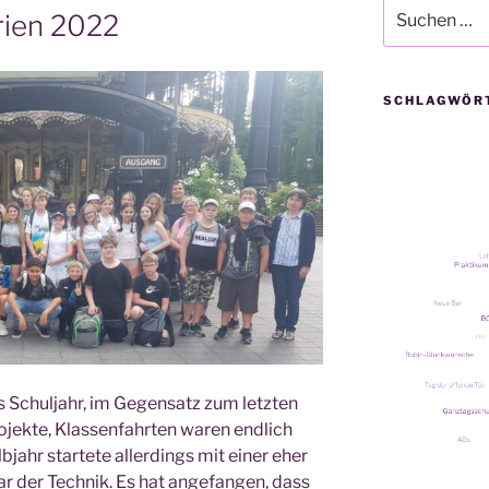
Suche
ien 2022
nach:
SCHLAGWÖR
s Schul­jahr, im Gegen­satz zum letz­ten
o­jek­te, Klas­sen­fahr­ten waren end­lich
­jahr star­te­te aller­dings mit einer eher
ar der Tech­nik. Es hat ange­fan­gen, dass