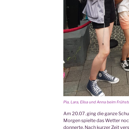
Pia, Lara, Eli­sa und Anna beim Frühst
Am 20.07. ging die gan­ze Schu
Mor­gen spiel­te das Wet­ter noch 
don­ner­te. Nach kur­zer Zeit ve