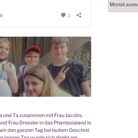
Archiv
 8a und 7a zusam­men mit Frau Jacobs,
d Frau Dress­ler in das Phan­ta­sia­land in
wir den gan­zen Tag bei lau­tem Geschrei
n lan­gen Tag wur­de sich direkt am