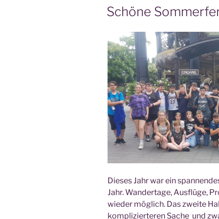
AM
Schöne Sommerfer
Die­ses Jahr war ein span­nen­de
Jahr. Wan­der­ta­ge, Aus­flü­ge, Pr
wie­der mög­lich. Das zwei­te Halb
kom­pli­zier­te­ren Sache und zw