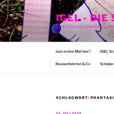
Zum
Inhalt
IGEL - DI
springen
Eure Online-Schülerzeitung de
zum ersten Mal hier?
IGEL Sc
Klassenfahrten & Co
Schulpr
SCHLAGWORT:
PHANTAS
VERÖFFENTLICHT
23. JULI 2022