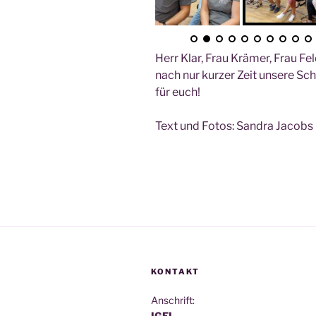
Herr Klar, Frau Krä­mer, Frau Fe
nach nur kur­zer Zeit unse­re Sch
für euch!
Text und Fotos: San­dra Jacobs
KONTAKT
Anschrift:
IGEL