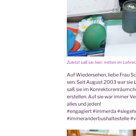
Zuletzt saß sie hier: mit­ten im Lehre
Auf Wie­der­se­hen, lie­be Frau 
sen. Seit August 2003 war sie Leh
saß sie im Kon­rek­to­ren­räum­ch
erstel­len. Auf sie war immer Ve
alles und jeden!
#enga­giert #immer­da #sie­ge­h
#immer­an­der­bus­hal­te­stel­le #