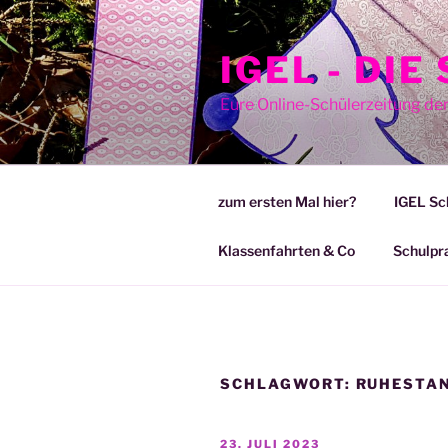
Zum
Inhalt
IGEL - DI
springen
Eure Online-Schülerzeitung de
zum ersten Mal hier?
IGEL Sc
Klassenfahrten & Co
Schulpr
SCHLAGWORT:
RUHESTA
VERÖFFENTLICHT
23. JULI 2023