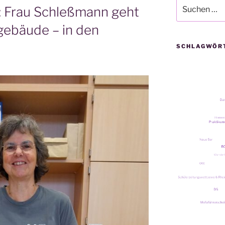
Suche
: Frau Schleßmann geht
nach:
gebäude – in den
SCHLAGWÖR