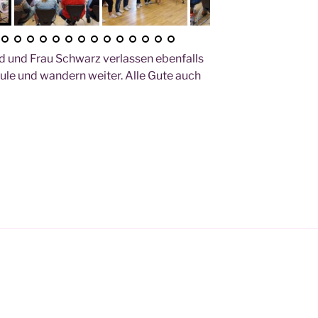
ld und Frau Schwarz ver­las­sen eben­falls
u­le und wan­dern wei­ter. Alle Gute auch