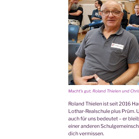
Macht’s gut, Roland Thie­len und Chris
Roland Thie­len ist seit 2016 Ha
Lothar-Real­schu­le plus Prüm. 
auch für uns bedeu­tet – er blei
einer ande­ren Schul­ge­mein­s
dich vermissen.