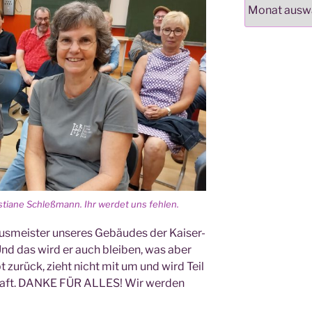
Archiv
­tia­ne Schleß­mann. Ihr wer­det uns fehlen.
us­meis­ter unse­res Gebäu­des der Kai­ser-
Und das wird er auch blei­ben, was aber
bt zurück, zieht nicht mit um und wird Teil
chaft. DANKE FÜR ALLES! Wir wer­den