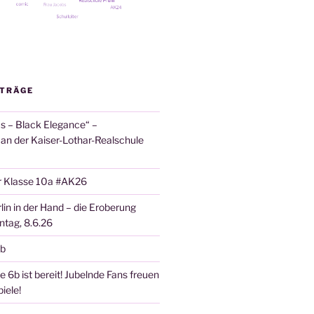
ITRÄGE
 – Black Elegance“ –
 an der Kaiser-Lothar-Realschule
r Klasse 10a #AK26
lin in der Hand – die Eroberung
tag, 8.6.26
6b
 6b ist bereit! Jubelnde Fans freuen
iele!