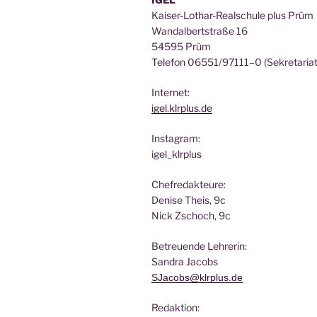
Kai­ser-Lothar-Real­schu­le plus Prüm
Wan­dal­bert­stra­ße 16
54595 Prüm
Tele­fon 06551/97111–0 (Sekre­ta­ri­at
Inter­net:
igel.klrplus.de
Insta­gram:
igel_klrplus
Chef­re­dak­teu­re:
Deni­se Theis, 9c
Nick Zscho­ch, 9c
Betreu­en­de Lehrerin:
San­dra Jacobs
SJacobs@klrplus.de
Redak­ti­on: