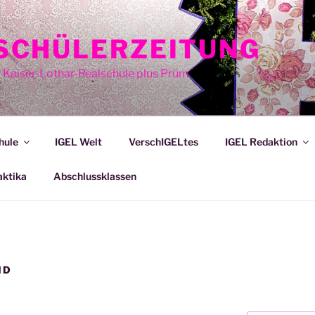
E SCHÜLERZEITUNG
r Kaiser-Lothar-Realschule plus Prüm
hule
IGEL Welt
VerschIGELtes
IGEL Redaktion
aktika
Abschlussklassen
ND