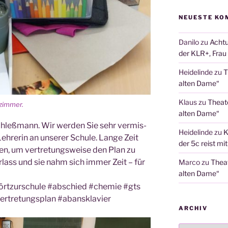
NEUESTE KO
Danilo
zu
Achtu
der KLR+, Frau 
Heidelinde
zu
T
alten Dame“
Klaus
zu
Theat
rzimmer.
alten Dame“
Schleß­mann. Wir wer­den Sie sehr ver­mis­
Heidelinde
zu
K
­re­rin an unse­rer Schu­le. Lan­ge Zeit
der 5c reist mi
en, um ver­tre­tungs­wei­se den Plan zu
r­lass und sie nahm sich immer Zeit – für
Marco
zu
Thea
alten Dame“
örtz­ur­schu­le #abschied #che­mie #gts
ver­tre­tungs­plan #abans­kla­vier
ARCHIV