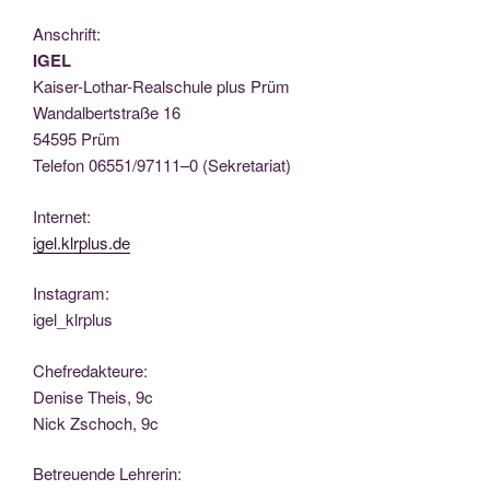
Anschrift:
IGEL
Kai­ser-Lothar-Real­schu­le plus Prüm
Wan­dal­bert­stra­ße 16
54595 Prüm
Tele­fon 06551/97111–0 (Sekre­ta­ri­at)
Inter­net:
igel.klrplus.de
Insta­gram:
igel_klrplus
Chef­re­dak­teu­re:
Deni­se Theis, 9c
Nick Zscho­ch, 9c
Betreu­en­de Lehrerin: