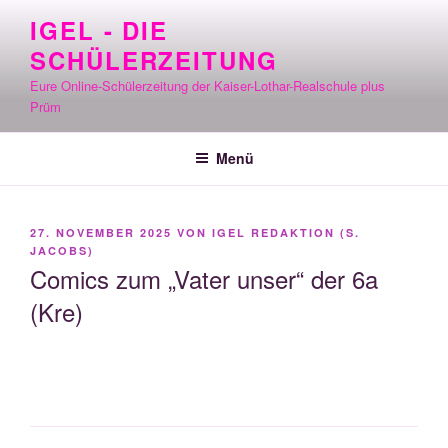
Zum
IGEL - DIE
Inhalt
SCHÜLERZEITUNG
springen
Eure Online-Schülerzeitung der Kaiser-Lothar-Realschule plus
Prüm
Menü
VERÖFFENTLICHT
27. NOVEMBER 2025
VON
IGEL REDAKTION (S.
AM
JACOBS)
Comics zum „Vater unser“ der 6a
(Kre)