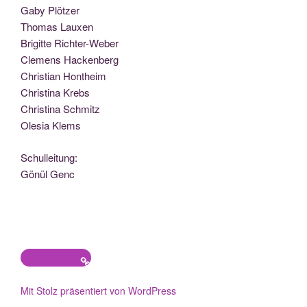
Gaby Plötzer
Tho­mas Lauxen
Bri­git­te Richter-Weber
Cle­mens Hackenberg
Chris­ti­an Hontheim
Chris­ti­na Krebs
Chris­ti­na Schmitz
Ole­sia Klems
Schul­lei­tung:
Gönül Genc
Datenschutz
Mit Stolz präsentiert von WordPress