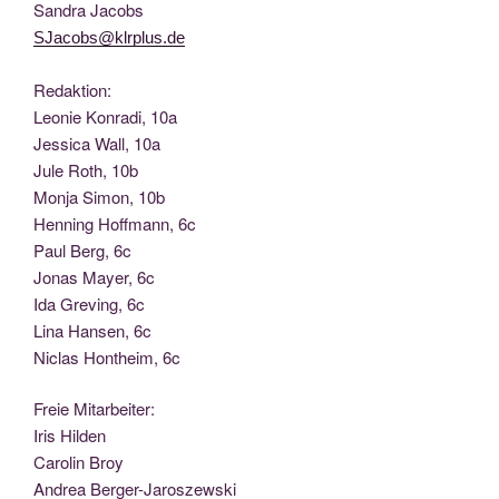
San­dra Jacobs
SJacobs@klrplus.de
Redak­ti­on:
Leo­nie Kon­ra­di, 10a
Jes­si­ca Wall, 10a
Jule Roth, 10b
Mon­ja Simon, 10b
Hen­ning Hoff­mann, 6c
Paul Berg, 6c
Jonas May­er, 6c
Ida Gre­ving, 6c
Lina Han­sen, 6c
Nic­las Hont­heim, 6c
Freie Mit­ar­bei­ter:
Iris Hilden
Caro­lin Broy
Andrea Berger-Jaroszewski