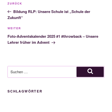
Beitragsnavigation
Vorheriger
ZURÜCK
Beitrag
Bildung RLP: Unsere Schule ist „Schule der
Zukunft“
Nächster
WEITER
Beitrag
Foto-Adventskalender 2025 #1 #throwback – Unsere
Lehrer früher im Advent
Suche
nach:
Suchen
SCHLAGWÖRTER