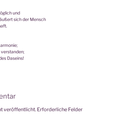
ög­lich und
d äußert sich der Mensch
aft.
 Harmonie;
n verstanden;
des Daseins!
entar
 veröffentlicht.
Erforderliche Felder