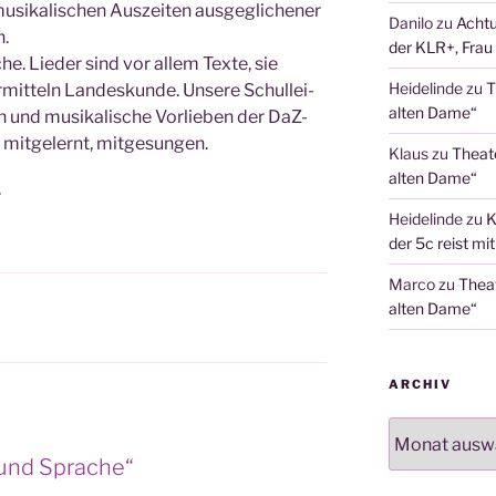
si­ka­li­schen Aus­zei­ten aus­ge­gli­che­ner
Danilo
zu
Achtu
n.
der KLR+, Frau 
che. Lie­der sind vor allem Tex­te, sie
Heidelinde
zu
T
mit­teln Lan­des­kun­de. Unse­re Schul­lei­
alten Dame“
en und musi­ka­li­sche Vor­lie­ben der DaZ-
 mit­ge­lernt, mitgesungen.
Klaus
zu
Theat
alten Dame“
r
Heidelinde
zu
K
der 5c reist mi
Marco
zu
Thea
alten Dame“
ARCHIV
Archiv
 und Sprache“