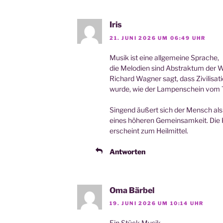
Iris
21. JUNI 2026 UM 06:49 UHR
Musik ist eine all­ge­mei­ne Sprache,
die Melo­dien sind Abs­trak­tum der W
Richard Wag­ner sagt, dass Zivi­li­sa
wur­de, wie der Lam­pen­schein vom 
Sin­gend äußert sich der Mensch als
eines höhe­ren Gemein­sam­keit. Die 
erscheint zum Heilmittel.
Antworten
Oma Bärbel
19. JUNI 2026 UM 10:14 UHR
Ein Stück Musik