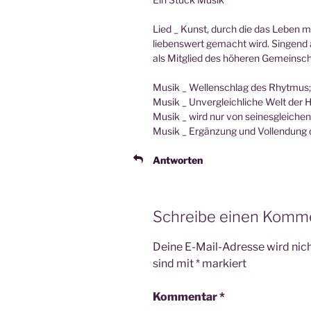
Lied _ Kunst, durch die das Leben m
lie­bens­wert gemacht wird. Sin­gen
als Mit­glied des höhe­ren Gemeinsch
Musik _ Wel­len­schlag des Rhytmus;
Musik _ Unver­gleich­li­che Welt der
Musik _ wird nur von sei­nes­glei­che
Musik _ Ergän­zung und Voll­endung 
Antworten
Schreibe einen Komm
Deine E-Mail-Adresse wird nicht
sind mit
*
markiert
Kommentar
*