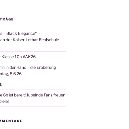
ITRÄGE
 – Black Elegance“ –
 an der Kaiser-Lothar-Realschule
r Klasse 10a #AK26
lin in der Hand – die Eroberung
tag, 8.6.26
6b
 6b ist bereit! Jubelnde Fans freuen
iele!
MMENTARE