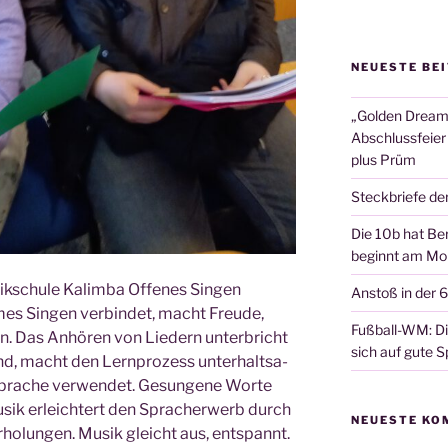
NEUESTE BE
„Golden Dreams
Abschlussfeier
plus Prüm
Steckbriefe de
Die 10b hat Ber
beginnt am Mon
ik­schu­le Kalim­ba Offe­nes Singen
Anstoß in der 
mes Sin­gen ver­bin­det, macht Freude,
Fußball-WM: Die
en. Das Anhö­ren von Lie­dern unter­bricht
sich auf gute Sp
end, macht den Lern­pro­zess unter­halt­sa­
pra­che ver­wen­det. Gesun­ge­ne Wor­te
Musik erleich­tert den Sprach­er­werb durch
NEUESTE KO
ho­lun­gen. Musik gleicht aus, ent­spannt.