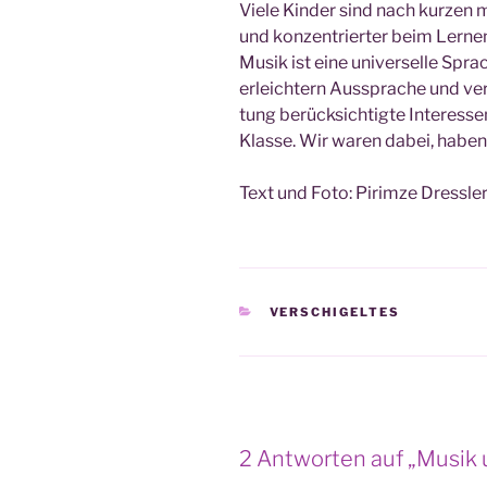
Vie­le Kin­der sind nach kur­zen mu
und kon­zen­trier­ter beim Lerne
Musik ist eine uni­ver­sel­le Spra­
erleich­tern Aus­spra­che und ver­
tung berück­sich­tig­te Inter­es­s
Klas­se. Wir waren dabei, haben
Text und Foto: Pirim­ze Dressle
KATEGORIEN
VERSCHIGELTES
2 Antworten auf „Musik