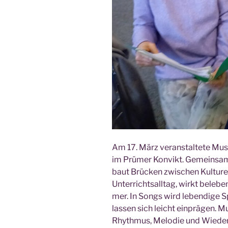
Am 17. März ver­an­stal­te­te Mus
im Prü­mer Kon­vikt. Gemein­sa­
baut Brü­cken zwi­schen Kul­tu­r
Unter­richts­all­tag, wirkt bele­b
mer. In Songs wird leben­di­ge S
las­sen sich leicht ein­prä­gen. 
Rhyth­mus, Melo­die und Wie­der­