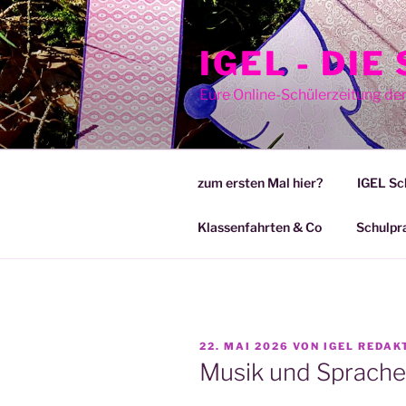
Zum
Inhalt
IGEL - DI
springen
Eure Online-Schülerzeitung de
zum ersten Mal hier?
IGEL Sc
Klassenfahrten & Co
Schulpr
VERÖFFENTLICHT
22. MAI 2026
VON
IGEL REDAK
AM
Musik und Sprache