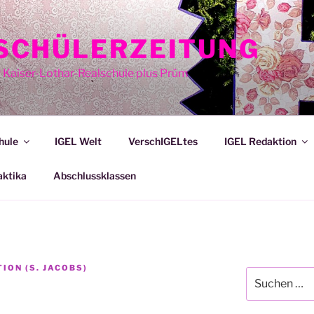
E SCHÜLERZEITUNG
r Kaiser-Lothar-Realschule plus Prüm
hule
IGEL Welt
VerschIGELtes
IGEL Redaktion
aktika
Abschlussklassen
TION (S. JACOBS)
Suche
nach: