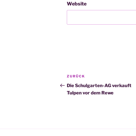
Website
Beitragsnavigation
Vorheriger
ZURÜCK
Beitrag
Die Schulgarten-AG verkauft
Tulpen vor dem Rewe