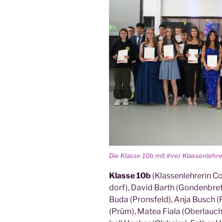
Die Klas­se 10b mit ihrer Klas­sen­leh­re
Klas­se 10b
(Klas­sen­leh­re­rin Co
dorf), David Barth (Gon­den­bret
Buda (Pronsfeld), Anja Busch (Pr
(Prüm), Matea Fia­la (Ober­lauch