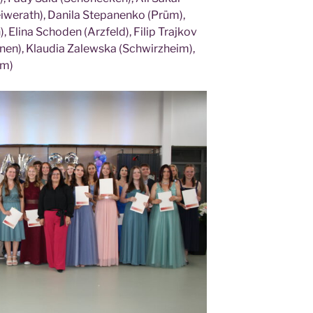
wer­ath), Dani­la Ste­pa­nen­ko (Prüm),
Eli­na Scho­den (Arz­feld), Filip Tra­j­kov
­nen), Klau­dia Zalews­ka (Schwirz­heim),
im)