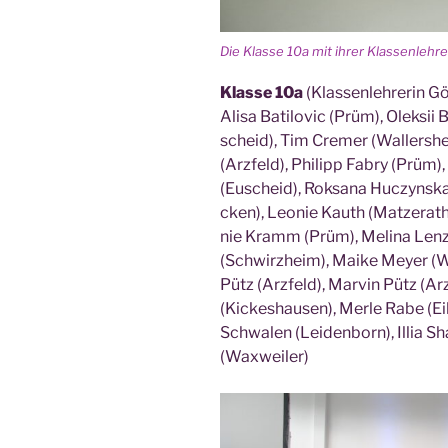
Die Klas­se 10a mit ihrer Klas­sen­leh­r
Klas­se 10a
(Klas­sen­leh­re­rin 
Ali­sa Bati­lo­vic (Prüm), Olek­sii 
scheid), Tim Cremer (Wal­lers­h
(Arz­feld), Phil­ipp Fabry (Prüm),
(Eusch­eid), Roksa­na Huc­zyns­
cken), Leo­nie Kau­th (Mat­zer­a
nie Kramm (Prüm), Melina Lenz (
(Schwirz­heim), Mai­ke Mey­er (
Pütz (Arz­feld), Mar­vin Pütz (Arz
(Kickes­hau­sen), Mer­le Rabe (Eil
Schwa­len (Lei­den­born), Illia S
(Wax­wei­ler)