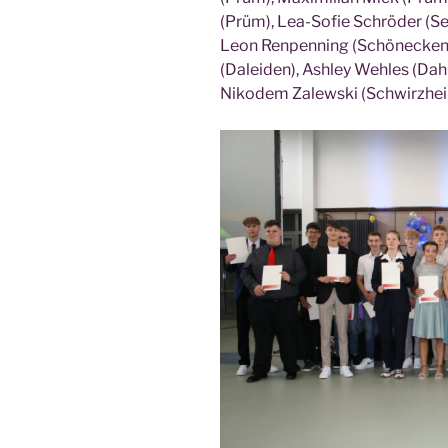
(Prüm), Lea-Sofie Schrö­der (Sei­
Leon Ren­pen­ning (Schöne­cken), 
(Dalei­den), Ash­ley Weh­les (Dah
Niko­dem Zalew­ski (Schwirz­he