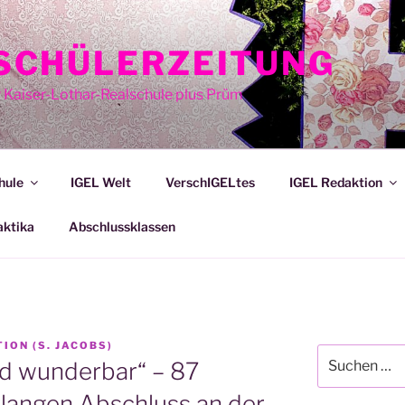
E SCHÜLERZEITUNG
r Kaiser-Lothar-Realschule plus Prüm
hule
IGEL Welt
VerschIGELtes
IGEL Redaktion
aktika
Abschlussklassen
TION (S. JACOBS)
Suche
und wunderbar“ – 87
nach:
rlangen Abschluss an der