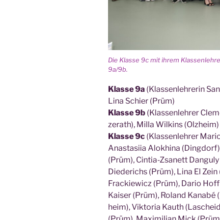
Die Klas­se 9c mit ihrem Klas­sen­leh
9a/9b.
Klas­se 9a
(Klas­sen­leh­re­rin Sa
Lina Schier (Prüm)
Klas­se 9b
(Klas­sen­leh­rer Cle
zer­ath), Mil­la Wil­kins (Olz­heim)
Klas­se 9c
(Klas­sen­leh­rer Mar
Ana­sta­si­ia Alok­hi­na (Ding­dor
(Prüm), Cin­tia-Zsa­nett Dan­gu­l
Diede­richs (Prüm), Lina El Zein 
Fra­ckie­wicz (Prüm), Dario Hoff
Kai­ser (Prüm), Roland Kan­a­bé (
heim), Vik­to­ria Kau­th (Laschei
(Prüm), Maxi­mi­li­an Mick (Prüm