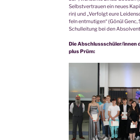
Selbst­ver­trau­en ein neu­es Kap
rin) und „Ver­folgt eure Lei­den­
feln ent­mu­ti­gen“ (Gönül Genc, Sc
Schul­lei­tung bei den Absolvent
Die Abschlussschüler/innen de
plus Prüm: