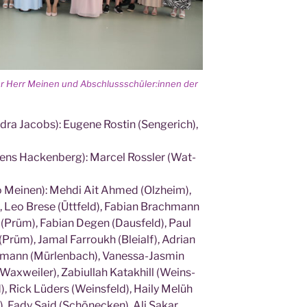
­rer Herr Mei­nen und Abschlussschüler:innen der
n­dra Jacobs): Euge­ne Ros­tin (Sen­ge­rich),
­mens Hacken­berg): Mar­cel Ross­ler (Wat­
io Mei­nen): Meh­di Ait Ahmed (Olz­heim),
f), Leo Bre­se (Ütt­feld), Fabi­an Brach­mann
y (Prüm), Fabi­an Degen (Daus­feld), Paul
(Prüm), Jamal Far­roukh (Blei­alf), Adri­an
­mann (Mür­len­bach), Vanes­sa-Jas­min
Wax­wei­ler), Zabiu­l­lah Katakhill (Weins­
d), Rick Lüders (Weins­feld), Hai­ly Melüh
), Fady Said (Schöne­cken), Ali Sakar