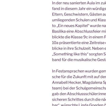
In der neu sanier­ten Aula im zuk
fand in die­sem Jahr ein wür­di­
Eltern, Geschwis­tern, Gäs­ten au
umlie­gen­den Schu­len und Kla
to „Ein neu­es Kapi­tel“ wur­de 
Basi­li­ka eine Abschluss­fei­er m
blick­te die Klas­se 9c in einem 
10a prä­sen­tier­te eine Zeit­re
bli­cke in ihre Schul­zeit. Nebe
„Some­thing like this“ sorg­ten 
band für die musi­ka­li­sche Gest
In Fest­an­spra­chen wur­den gem
sche für die Zukunft mit auf d
Anna­bell Hecker, Mag­da­le­na Sp
team) bei der Schul­ge­mein­schaf
gab den Abschlussschüler:innen
siche­ren Schrit­tes durch die nä
bar“, wünsch­te Lin­da Goe­den (Sc