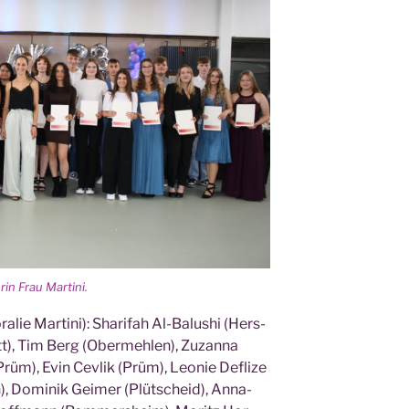
­rin Frau Martini.
ra­lie Mar­ti­ni): Sha­rifah Al-Balu­shi (Hers­
t), Tim Berg (Ober­meh­len), Zuzan­na
üm), Evin Cev­lik (Prüm), Leo­nie Defli­ze
), Domi­nik Gei­mer (Plüt­scheid), Anna­