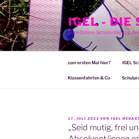
Zum
Inhalt
IGEL - DI
springen
Eure Online-Schülerzeitung de
zum ersten Mal hier?
IGEL Sc
Klassenfahrten & Co
Schulpr
VERÖFFENTLICHT
17. JULI 2023
VON
IGEL REDAK
AM
„Seid mutig, frei 
Absolvent/innen e