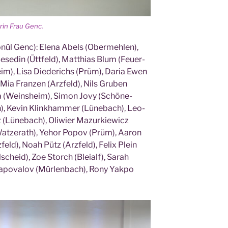
e­rin Frau Genc.
Gönül Genc): Ele­na Abels (Ober­meh­len),
Bese­din (Ütt­feld), Mat­thi­as Blum (Feu­er­
eim), Lisa Diede­richs (Prüm), Daria Ewen
 Mia Fran­zen (Arz­feld), Nils Gru­ben
ka (Weins­heim), Simon Jovy (Schöne­
th), Kevin Klink­ham­mer (Lüne­bach), Leo­
Lüne­bach), Oli­wier Mazur­kie­wicz
Wat­zer­ath), Yehor Popov (Prüm), Aaron
­feld), Noah Pütz (Arz­feld), Felix Plein
­scheid), Zoe Storch (Blei­alf), Sarah
hap­ova­lov (Mür­len­bach), Rony Yak­po