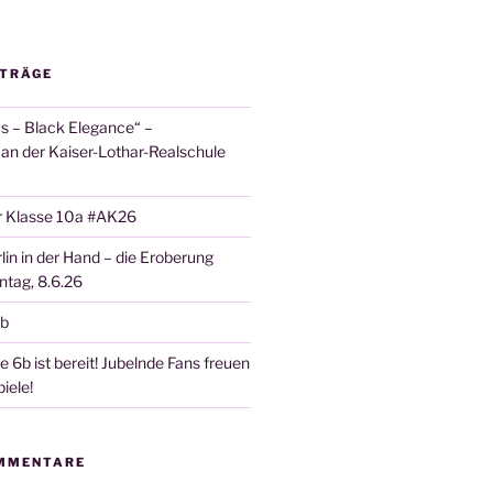
ITRÄGE
 – Black Elegance“ –
 an der Kaiser-Lothar-Realschule
r Klasse 10a #AK26
lin in der Hand – die Eroberung
tag, 8.6.26
6b
 6b ist bereit! Jubelnde Fans freuen
iele!
MMENTARE