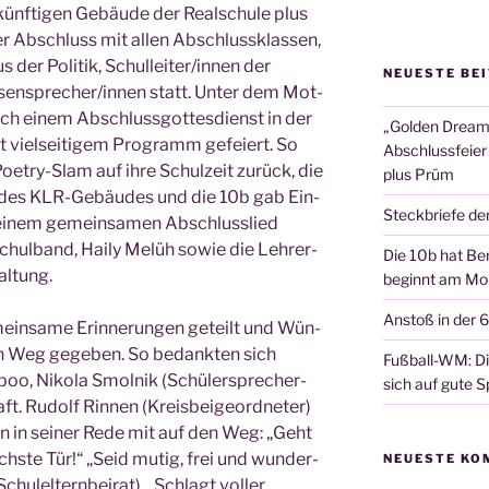
ünf­ti­gen Gebäu­de der Real­schu­le plus
ger Abschluss mit allen Abschluss­klas­sen,
s der Poli­tik, Schulleiter/innen der
NEUESTE BE
ssensprecher/innen statt. Unter dem Mot­
nach einem Abschluss­got­tes­dienst in der
„Golden Dreams
it viel­sei­ti­gem Pro­gramm gefei­ert. So
Abschlussfeier
Poet­ry-Slam auf ihre Schul­zeit zurück, die
plus Prüm
i­se des KLR-Gebäu­des und die 10b gab Ein­
Steckbriefe de
n einem gemein­sa­men Abschluss­lied
Schul­band, Hai­ly Melüh sowie die Leh­rer­
Die 10b hat Ber
altung.
beginnt am Mon
Anstoß in der 
ein­sa­me Erin­ne­run­gen geteilt und Wün­
en Weg gege­ben. So bedank­ten sich
Fußball-WM: Die
oo, Niko­la Smol­nik (Schü­ler­spre­cher­
sich auf gute Sp
t. Rudolf Rin­nen (Kreis­bei­geord­ne­ter)
 in sei­ner Rede mit auf den Weg: „Geht
chs­te Tür!“ „Seid mutig, frei und wun­der­
NEUESTE KO
hul­el­tern­bei­rat). „Schlagt vol­ler