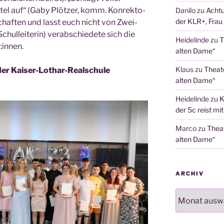
i­tel auf“ (Gaby Plöt­zer, komm. Kon­rek­to­
Danilo
zu
Achtu
der KLR+, Frau 
schaf­ten und lasst euch nicht von Zwei­
hul­lei­te­rin) ver­ab­schie­de­te sich die
Heidelinde
zu
T
:innen.
alten Dame“
Klaus
zu
Theat
r Kai­ser-Lothar-Real­schu­le
alten Dame“
Heidelinde
zu
K
der 5c reist mi
Marco
zu
Thea
alten Dame“
ARCHIV
Archiv