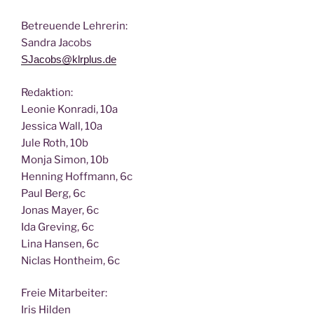
Betreu­en­de Lehrerin:
San­dra Jacobs
SJacobs@klrplus.de
Redak­ti­on:
Leo­nie Kon­ra­di, 10a
Jes­si­ca Wall, 10a
Jule Roth, 10b
Mon­ja Simon, 10b
Hen­ning Hoff­mann, 6c
Paul Berg, 6c
Jonas May­er, 6c
Ida Gre­ving, 6c
Lina Han­sen, 6c
Nic­las Hont­heim, 6c
Freie Mit­ar­bei­ter:
Iris Hilden