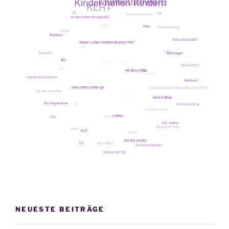
skop
Dezem­
ber
2018“
NEUESTE BEITRÄGE