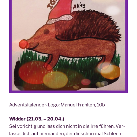
Advents­ka­len­der-Logo: Manu­el Fran­ken, 10b
Wid­der (21.03. – 20.04.)
Sei vorich­tig und lass dich nicht in die Irre füh­ren. Ver­
las­se dich auf nie­man­den, der dir schon mal Schlech­