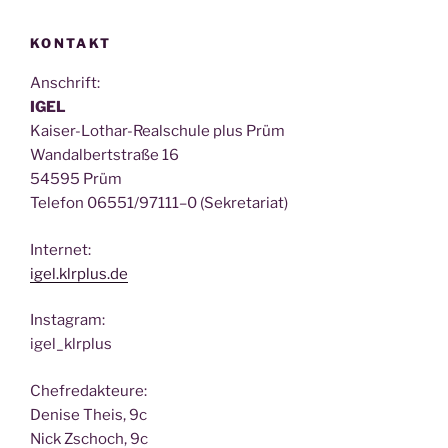
KONTAKT
Anschrift:
IGEL
Kai­ser-Lothar-Real­schu­le plus Prüm
Wan­dal­bert­stra­ße 16
54595 Prüm
Tele­fon 06551/97111–0 (Sekre­ta­ri­at)
Inter­net:
igel.klrplus.de
Insta­gram:
igel_klrplus
Chef­re­dak­teu­re:
Deni­se Theis, 9c
Nick Zscho­ch, 9c