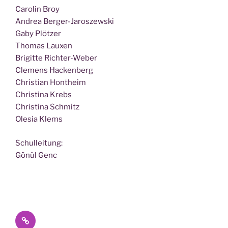
Caro­lin Broy
Andrea Berger-Jaroszewski
Gaby Plötzer
Tho­mas Lauxen
Bri­git­te Richter-Weber
Cle­mens Hackenberg
Chris­ti­an Hontheim
Chris­ti­na Krebs
Chris­ti­na Schmitz
Ole­sia Klems
Schul­lei­tung:
Gönül Genc
Datenschutz