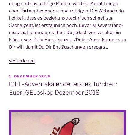
dung und das rich­ti­ge Par­fum wird die Anzahl mög­li­
cher Part­ner beson­ders hoch stei­gen. Die Wahr­schein­
lich­keit, dass es bezie­hungs­tech­nisch schnell zur
Sache geht, ist erstaun­lich hoch. Bevor Miss­ver­ständ­
nis­se auf­kom­men, soll­test Du jedoch von vorn­her­ein
klä­ren, was Dein Auserkorener/Deine Aus­er­ko­re­ne von
Dir will, damit Du Dir Ent­täu­schun­gen ersparst.
„IGE­
weiterlesen
Lo­
skop
VERÖFFENTLICHT
1. DEZEMBER 2018
AM
Mai 2019“
IGEL-Adventskalender erstes Türchen:
Euer IGELoskop Dezember 2018