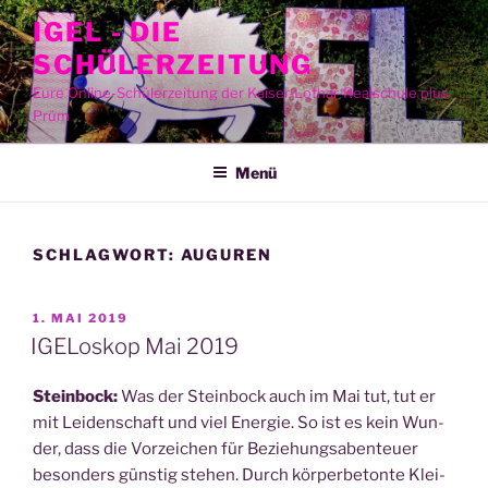
Zum
IGEL - DIE
Inhalt
SCHÜLERZEITUNG
springen
Eure Online-Schülerzeitung der Kaiser-Lothar-Realschule plus
Prüm
Menü
SCHLAGWORT:
AUGUREN
VERÖFFENTLICHT
1. MAI 2019
AM
IGELoskop Mai 2019
Stein­bock:
Was der Stein­bock auch im Mai tut, tut er
mit Lei­den­schaft und viel Ener­gie. So ist es kein Wun­
der, dass die Vor­zei­chen für Bezie­hungs­aben­teu­er
beson­ders güns­tig ste­hen. Durch kör­per­be­ton­te Klei­