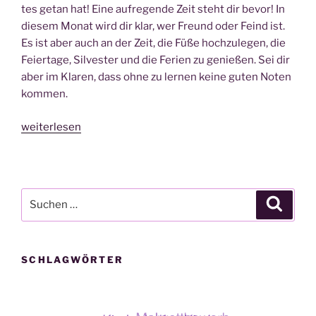
tes getan hat! Eine auf­re­gen­de Zeit steht dir bevor! In
die­sem Monat wird dir klar, wer Freund oder Feind ist.
Es ist aber auch an der Zeit, die Füße hoch­zu­le­gen, die
Fei­er­ta­ge, Sil­ves­ter und die Feri­en zu genie­ßen. Sei dir
aber im Kla­ren, dass ohne zu ler­nen kei­ne guten Noten
kom­men.
„IGEL-
weiterlesen
Advents­
ka­
len­
der
Suche
Suche
ers­
nach:
tes
Tür­
SCHLAGWÖRTER
chen:
Euer
IGE­
Lo­