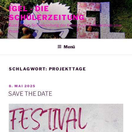
Zum
IGEL - DIE
Inhalt
SCHÜLERZEITUNG
springen
Eure Online-Schülerzeitung der Kaiser-Lothar-Realschule plus
Prüm
Menü
SCHLAGWORT:
PROJEKTTAGE
VERÖFFENTLICHT
8. MAI 2025
AM
SAVE THE DATE