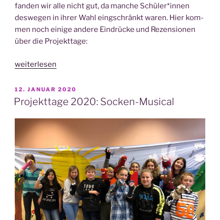
fan­den wir alle nicht gut, da man­che Schüler*innen
des­we­gen in ihrer Wahl eing­schränkt waren. Hier kom­
men noch eini­ge ande­re Ein­drü­cke und Rezen­sio­nen
über die Projekttage:
„Pro­
weiterlesen
jekt­
ta­
VERÖFFENTLICHT
12. JANUAR 2020
AM
ge
Projekttage 2020: Socken-Musical
2020:
Pro
und
Kon­
tra“