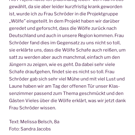
gewählt, da sie aber lei­der kurz­fris­tig krank gewor­den
ist, wur­de ich zu Frau Schrö­der in die Pro­jekt­grup­pe
„Wöl­fe” ein­ge­teilt. In dem Pro­jekt haben wir dar­über
gere­det und geforscht, dass die Wöl­fe zurück nach
Deutsch­land und auch in unse­re Regi­on kom­men. Frau
Schrö­der fand dies im Gegen­satz zu uns nicht so toll,
sie erklär­te uns, dass die Wöl­fe Scha­fe auch rei­ßen, um
satt zu wer­den aber auch manch­mal, ein­fach um den
Jün­gern zu zei­gen, wie es geht. Da dabei sehr vie­le
Scha­fe drauf­ge­hen, fin­det sie es nicht so toll. Frau
Schrö­der gab sich sehr viel Mühe und mit viel Lust und
Lau­ne haben wir am Tag der offe­nen Tür unser Klas­
sen­zim­mer pas­send zum The­ma geschmückt und den
Gäs­ten Vie­les über die Wöl­fe erklärt, was wir jetzt dank
Frau Schrö­der wissen.
Text: Melis­sa Belsch, 8a
Foto: San­dra Jacobs