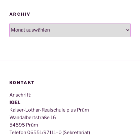
ARCHIV
Archiv
KONTAKT
Anschrift:
IGEL
Kai­ser-Lothar-Real­schu­le plus Prüm
Wan­dal­bert­stra­ße 16
54595 Prüm
Tele­fon 06551/97111–0 (Sekre­ta­ri­at)