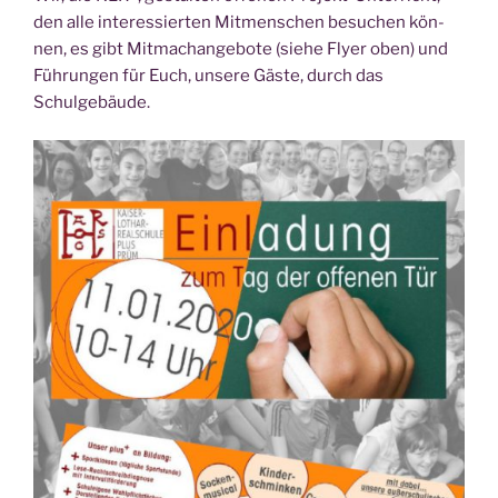
den alle inter­es­sier­ten Mit­men­schen besu­chen kön­
nen, es gibt Mit­ma­ch­an­ge­bo­te (sie­he Fly­er oben) und
Füh­run­gen für Euch, unse­re Gäs­te, durch das
Schulgebäude.