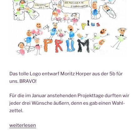
Das tol­le Logo ent­warf Moritz Hor­per aus der 5b für
uns. BRAVO!
Für die im Janu­ar anste­hen­den Pro­jekt­ta­ge durf­ten wir
jeder drei Wün­sche äußern, denn es gab einen Wahl­
zet­tel.
„Pro­
weiterlesen
jekt­
ta­