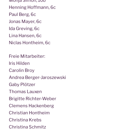
Mon­ja Simon, 10b
Hen­ning Hoff­mann, 6c
Paul Berg, 6c
Jonas May­er, 6c
Ida Gre­ving, 6c
Lina Han­sen, 6c
Nic­las Hont­heim, 6c
Freie Mit­ar­bei­ter:
Iris Hilden
Caro­lin Broy
Andrea Berger-Jaroszewski
Gaby Plötzer
Tho­mas Lauxen
Bri­git­te Richter-Weber
Cle­mens Hackenberg
Chris­ti­an Hontheim
Chris­ti­na Krebs
Chris­ti­na Schmitz