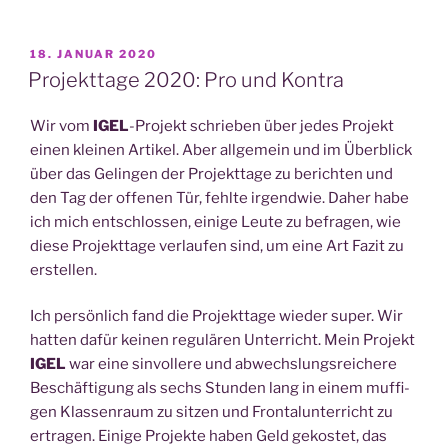
VERÖFFENTLICHT
18. JANUAR 2020
AM
Projekttage 2020: Pro und Kontra
Wir vom
IGEL
-Pro­jekt schrie­ben über jedes Pro­jekt
einen klei­nen Arti­kel. Aber all­ge­mein und im Über­blick
über das Gelin­gen der Pro­jekt­ta­ge zu berich­ten und
den Tag der offe­nen Tür, fehl­te irgend­wie. Daher habe
ich mich ent­schlos­sen, eini­ge Leu­te zu befra­gen, wie
die­se Pro­jekt­ta­ge ver­lau­fen sind, um eine Art Fazit zu
erstellen.
Ich per­sön­lich fand die Pro­jekt­ta­ge wie­der super. Wir
hat­ten dafür kei­nen regu­lä­ren Unter­richt. Mein Pro­jekt
IGEL
war eine sin­vol­le­re und abwechs­lungs­rei­che­re
Beschäf­ti­gung als sechs Stun­den lang in einem muf­fi­
gen Klas­sen­raum zu sit­zen und Fron­tal­un­ter­richt zu
ertra­gen. Eini­ge Pro­jek­te haben Geld gekos­tet, das