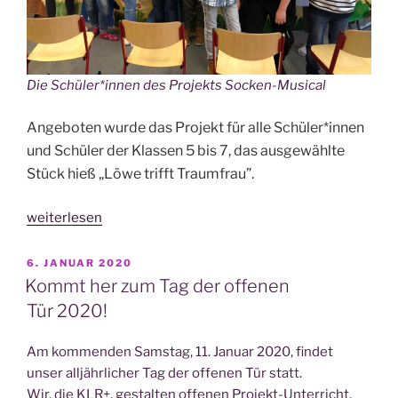
Die Schüler*innen des Pro­jekts Socken-Musical
Ange­bo­ten wur­de das Pro­jekt für alle Schüler*innen
und Schü­ler der Klas­sen 5 bis 7, das aus­ge­wähl­te
Stück hieß „Löwe trifft Traumfrau”.
„Pro­
weiterlesen
jekt­
ta­
VERÖFFENTLICHT
6. JANUAR 2020
AM
ge
Kommt her zum Tag der offenen
2020:
Tür 2020!
Socken-
Musi­
Am kom­men­den Sams­tag, 11. Janu­ar 2020, fin­det
cal“
unser all­jähr­li­cher Tag der offe­nen Tür statt.
Wir, die KLR+, gestal­ten offe­nen Pro­jekt-Unter­richt,