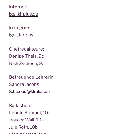
Inter­net:
igel.klrplus.de
Insta­gram:
igel_klrplus
Chef­re­dak­teu­re:
Deni­se Theis, 9c
Nick Zscho­ch, 9c
Betreu­en­de Lehrerin:
San­dra Jacobs
SJacobs@klrplus.de
Redak­ti­on:
Leo­nie Kon­ra­di, 10a
Jes­si­ca Wall, 10a
Jule Roth, 10b