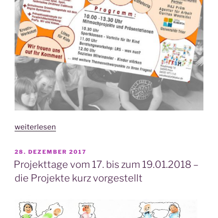
„Kommt
weiterlesen
her
zum
VERÖFFENTLICHT
28. DEZEMBER 2017
AM
Tag
Projekttage vom 17. bis zum 19.01.2018 –
der
die Projekte kurz vorgestellt
offe­
nen
Tür 2020!“