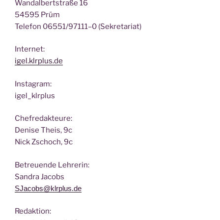
Wan­dal­bert­stra­ße 16
54595 Prüm
Tele­fon 06551/97111–0 (Sekre­ta­ri­at)
Inter­net:
igel.klrplus.de
Insta­gram:
igel_klrplus
Chef­re­dak­teu­re:
Deni­se Theis, 9c
Nick Zscho­ch, 9c
Betreu­en­de Lehrerin:
San­dra Jacobs
SJacobs@klrplus.de
Redak­ti­on: