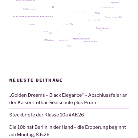
Rubin-
Jubi­
lä­
um
von
unse­
rer
Schü­
ler­
el­
tern­
NEUESTE BEITRÄGE
spre­
che­
„Golden Dreams – Black Elegance“ – Abschlussfeier an
rin
der Kaiser-Lothar-Realschule plus Prüm
Michae­
la
Steckbriefe der Klasse 10a #AK26
Zech­
Die 10b hat Berlin in der Hand – die Eroberung beginnt
ner“
am Montag, 8.6.26