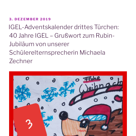
vol­
les
Mit­
VERÖFFENTLICHT
3. DEZEMBER 2019
AM
ein­
IGEL-Adventskalender drittes Türchen:
an­
40 Jahre IGEL – Grußwort zum Rubin-
der
Jubiläum von unserer
an
Schülerelternsprecherin Michaela
der
Zechner
KLR
–
Unse­
re
Schul­
el­
tern­
spre­
che­
rin
Michae­