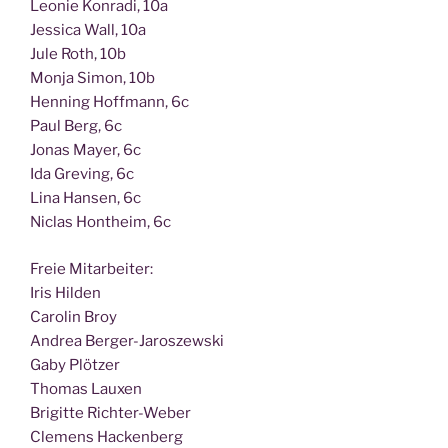
Leo­nie Kon­ra­di, 10a
Jes­si­ca Wall, 10a
Jule Roth, 10b
Mon­ja Simon, 10b
Hen­ning Hoff­mann, 6c
Paul Berg, 6c
Jonas May­er, 6c
Ida Gre­ving, 6c
Lina Han­sen, 6c
Nic­las Hont­heim, 6c
Freie Mit­ar­bei­ter:
Iris Hilden
Caro­lin Broy
Andrea Berger-Jaroszewski
Gaby Plötzer
Tho­mas Lauxen
Bri­git­te Richter-Weber
Cle­mens Hackenberg