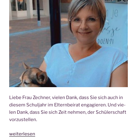
Lie­be Frau Zech­ner, vie­len Dank, dass Sie sich auch in
die­sem Schul­jahr im Eltern­bei­rat enga­gie­ren. Und vie­
len Dank, dass Sie sich Zeit neh­men, der Schü­ler­schaft
vor­zu­stel­len.
„Respekt­
weiterlesen