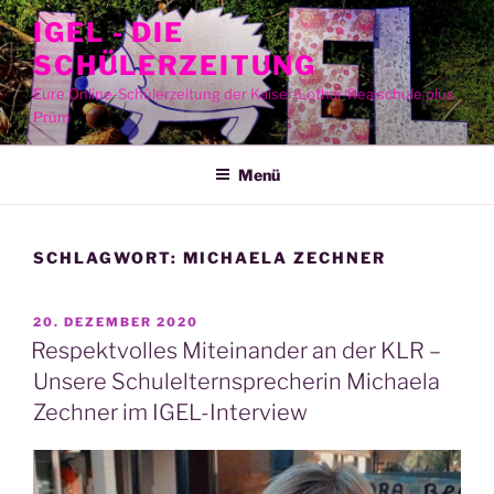
Zum
IGEL - DIE
Inhalt
SCHÜLERZEITUNG
springen
Eure Online-Schülerzeitung der Kaiser-Lothar-Realschule plus
Prüm
Menü
SCHLAGWORT:
MICHAELA ZECHNER
VERÖFFENTLICHT
20. DEZEMBER 2020
AM
Respektvolles Miteinander an der KLR –
Unsere Schulelternsprecherin Michaela
Zechner im IGEL-Interview