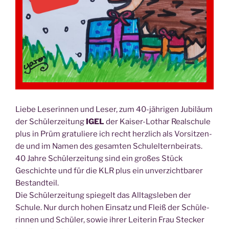
la
Zech­
ner
im
IGEL-
Inter­
view“
Lie­be Lese­rin­nen und Leser, zum 40-jäh­ri­gen Jubi­lä­um
der Schü­ler­zei­tung
IGEL
der Kai­ser-Lothar Real­schu­le
plus in Prüm gra­tu­lie­re ich recht herz­lich als Vor­sit­zen­
de und im Namen des gesam­ten Schul­el­tern­bei­rats.
40 Jah­re Schü­ler­zei­tung sind ein gro­ßes Stück
Geschich­te und für die KLR plus ein unver­zicht­ba­rer
Bestand­teil.
Die Schü­ler­zei­tung spie­gelt das All­tags­le­ben der
Schu­le. Nur durch hohen Ein­satz und Fleiß der Schü­le­
rin­nen und Schü­ler, sowie ihrer Lei­te­rin Frau Ste­cker