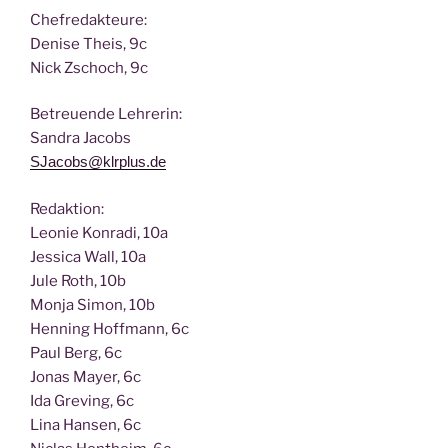
Chef­re­dak­teu­re:
Deni­se Theis, 9c
Nick Zscho­ch, 9c
Betreu­en­de Lehrerin:
San­dra Jacobs
SJacobs@klrplus.de
Redak­ti­on:
Leo­nie Kon­ra­di, 10a
Jes­si­ca Wall, 10a
Jule Roth, 10b
Mon­ja Simon, 10b
Hen­ning Hoff­mann, 6c
Paul Berg, 6c
Jonas May­er, 6c
Ida Gre­ving, 6c
Lina Han­sen, 6c