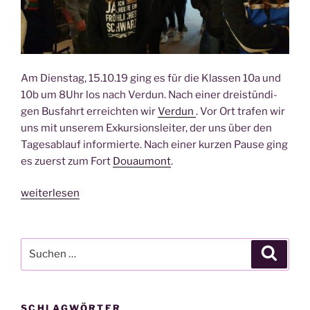
Am Diens­tag, 15.10.19 ging es für die Klas­sen 10a und
10b um 8Uhr los nach Ver­dun. Nach einer drei­stün­di­
gen Bus­fahrt erreich­ten wir
Ver­dun
. Vor Ort tra­fen wir
uns mit unse­rem Exkur­si­ons­lei­ter, der uns über den
Tages­ab­lauf infor­mier­te. Nach einer kur­zen Pau­se ging
es zuerst zum Fort
Douau­mont
.
„Gegen
weiterlesen
das
Ver­
ges­
Suche
Suche
sen:
nach:
Tages­
aus­
SCHLAGWÖRTER
flug