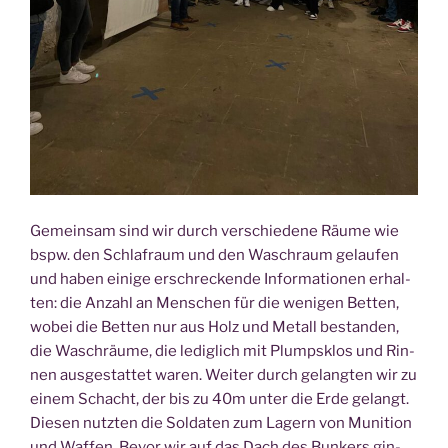
Gemein­sam sind wir durch ver­schie­de­ne Räu­me wie
bspw. den Schlaf­raum und den Wasch­raum gelau­fen
und haben eini­ge erschre­cken­de Infor­ma­tio­nen erhal­
ten: die Anzahl an Men­schen für die weni­gen Bet­ten,
wobei die Bet­ten nur aus Holz und Metall bestan­den,
die Wasch­räu­me, die ledig­lich mit Plumps­klos und Rin­
nen aus­ge­stat­tet waren. Wei­ter durch gelang­ten wir zu
einem Schacht, der bis zu 40m unter die Erde gelangt.
Die­sen nutz­ten die Sol­da­ten zum Lagern von Muni­ti­on
und Waf­fen. Bevor wir auf das Dach des Bun­kers gin­