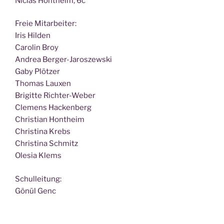
Nic­las Hont­heim, 6c
Freie Mit­ar­bei­ter:
Iris Hilden
Caro­lin Broy
Andrea Berger-Jaroszewski
Gaby Plötzer
Tho­mas Lauxen
Bri­git­te Richter-Weber
Cle­mens Hackenberg
Chris­ti­an Hontheim
Chris­ti­na Krebs
Chris­ti­na Schmitz
Ole­sia Klems
Schul­lei­tung:
Gönül Genc