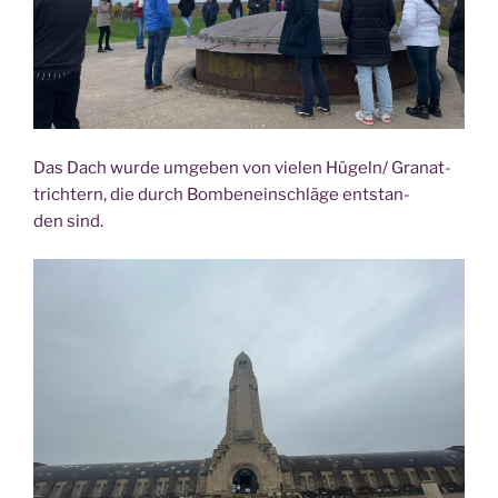
Das Dach wur­de umge­ben von vie­len Hügeln/ Gra­nat­
trich­tern, die durch Bom­ben­ein­schlä­ge ent­stan­
den sind.