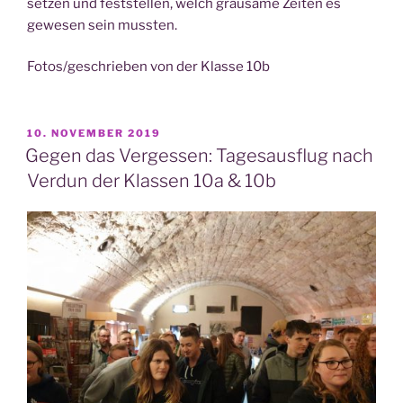
set­zen und fest­stel­len, welch grau­sa­me Zei­ten es
gewe­sen sein mussten.
Fotos/geschrieben von der Klas­se 10b
VERÖFFENTLICHT
10. NOVEMBER 2019
AM
Gegen das Vergessen: Tagesausflug nach
Verdun der Klassen 10a & 10b