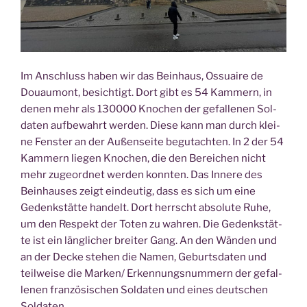
Im Anschluss haben wir das Bein­haus, Ossuai­re de
Douau­mont, besich­tigt. Dort gibt es 54 Kam­mern, in
denen mehr als 130000 Kno­chen der gefal­le­nen Sol­
da­ten auf­be­wahrt wer­den. Die­se kann man durch klei­
ne Fens­ter an der Außen­sei­te begut­ach­ten. In 2 der 54
Kam­mern lie­gen Kno­chen, die den Berei­chen nicht
mehr zuge­ord­net wer­den konn­ten. Das Inne­re des
Bein­hau­ses zeigt ein­deu­tig, dass es sich um eine
Gedenk­stät­te han­delt. Dort herrscht abso­lu­te Ruhe,
um den Respekt der Toten zu wah­ren. Die Gedenk­stät­
te ist ein läng­li­cher brei­ter Gang. An den Wän­den und
an der Decke ste­hen die Namen, Geburts­da­ten und
teil­wei­se die Marken/ Erken­nungs­num­mern der gefal­
le­nen fran­zö­si­schen Sol­da­ten und eines deut­schen
Soldaten.