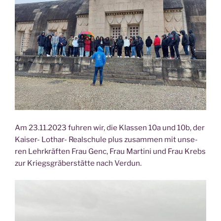
Am 23.11.2023 fuh­ren wir, die Klas­sen 10a und 10b, der
Kai­ser- Lothar- Real­schu­le plus zusam­men mit unse­
ren Lehr­kräf­ten Frau Genc, Frau Mar­ti­ni und Frau Krebs
zur Kriegs­grä­ber­stät­te nach Verdun.