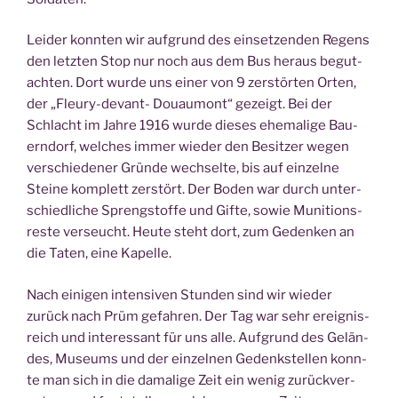
Lei­der konn­ten wir auf­grund des ein­set­zen­den Regens
den letz­ten Stop nur noch aus dem Bus her­aus begut­
ach­ten. Dort wur­de uns einer von 9 zer­stör­ten Orten,
der „Fleu­ry-devant- Douau­mont“ gezeigt. Bei der
Schlacht im Jah­re 1916 wur­de die­ses ehe­ma­li­ge Bau­
ern­dorf, wel­ches immer wie­der den Besit­zer wegen
ver­schie­de­ner Grün­de wech­sel­te, bis auf ein­zel­ne
Stei­ne kom­plett zer­stört. Der Boden war durch unter­
schied­li­che Spreng­stof­fe und Gif­te, sowie Muni­ti­ons­
res­te ver­seucht. Heu­te steht dort, zum Geden­ken an
die Taten, eine Kapelle.
Nach eini­gen inten­si­ven Stun­den sind wir wie­der
zurück nach Prüm gefah­ren. Der Tag war sehr ereig­nis­
reich und inter­es­sant für uns alle. Auf­grund des Gelän­
des, Muse­ums und der ein­zel­nen Gedenk­stel­len konn­
te man sich in die dama­li­ge Zeit ein wenig zurück­ver­