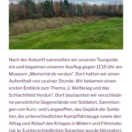
Nach der Ankunft sam­mel­ten wir unse­ren Tour­gui­de
ein und began­nen unse­ren Aus­flug gegen 11.15 Uhr am
Muse­um „Memo­ri­al de ver­dun“. Dort hat­ten wir einen
Auf­ent­halt von ca einer Stun­de. Wir beka­men einen
ers­ten Ein­blick zum The­ma „1. Welt­krieg und das
Schlacht­feld Ver­dun“. Dort bestaun­ten wir ver­schie­de­
ne per­sön­li­che Gegen­stän­de von Sol­da­ten, Samm­lun­
gen von Kurz- und Lang­waf­fen, das Gepäck der Sol­da­
ten, die unter­schied­li­chen Kampf­fahr­zeu­ge sowie den
All­tag und Ablauf des Krie­ges in Bil­dern und Film­ma­te­
ri­al. In 3 unter­schied­li­chen Spra­chen wur­de Hör­ma­te­ri­