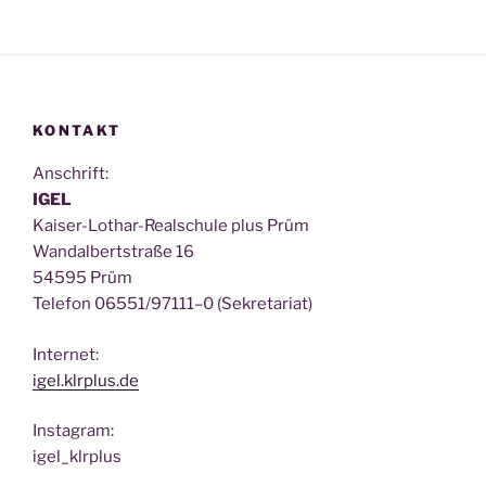
KONTAKT
Anschrift:
IGEL
Kai­ser-Lothar-Real­schu­le plus Prüm
Wan­dal­bert­stra­ße 16
54595 Prüm
Tele­fon 06551/97111–0 (Sekre­ta­ri­at)
Inter­net:
igel.klrplus.de
Insta­gram:
igel_klrplus