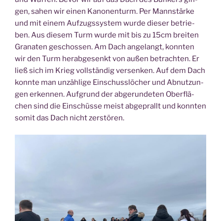
gen, sahen wir einen Kano­nen­turm. Per Mann­stär­ke
und mit einem Auf­zugs­sys­tem wur­de die­ser betrie­
ben. Aus die­sem Turm wur­de mit bis zu 15cm brei­ten
Gra­na­ten geschos­sen. Am Dach ange­langt, konn­ten
wir den Turm her­ab­ge­senkt von außen betrach­ten. Er
ließ sich im Krieg voll­stän­dig ver­sen­ken. Auf dem Dach
konn­te man unzäh­li­ge Ein­schuss­lö­cher und Abnut­zun­
gen erken­nen. Auf­grund der abge­run­de­ten Ober­flä­
chen sind die Ein­schüs­se meist abge­prallt und konn­ten
somit das Dach nicht zerstören.