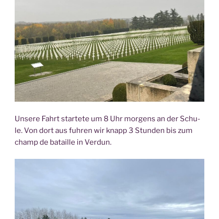
Unse­re Fahrt star­te­te um 8 Uhr mor­gens an der Schu­
le. Von dort aus fuh­ren wir knapp 3 Stun­den bis zum
champ de batail­le in Verdun.