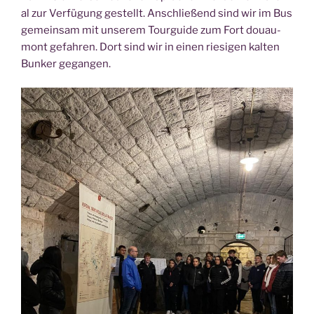
al zur Ver­fü­gung gestellt. Anschlie­ßend sind wir im Bus
gemein­sam mit unse­rem Tour­gui­de zum Fort douau­
mont gefah­ren. Dort sind wir in einen rie­si­gen kal­ten
Bun­ker gegangen.