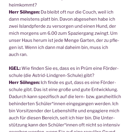
heimkommt?
Herr Söhn­gen:
Da bleibt oft nur die Couch, weil ich
dann meis­tens platt bin. Davon abge­se­hen habe ich
zwei Island­pfer­de zu ver­sor­gen und einen Hund, der
mich mor­gens um 6.00 zum Spa­zier­gang zwingt. Um
unser Haus her­um ist jede Men­ge Gar­ten, der zu pfle­
gen ist. Wenn ich dann mal daheim bin, muss ich
auch ran.
IGEL:
Wie fin­den Sie es, dass es in Prüm eine För­der­
schu­le (die Astrid-Lind­gren-Schu­le) gibt?
Herr Söhn­gen:
Ich fin­de es gut, dass es eine För­der­
schu­le gibt. Das ist eine gro­ße und gute Ent­wick­lung.
Dadurch kann spe­zi­fisch auf die lern- bzw. ganz­heit­lich
behin­der­ten Schüler*innen ein­ge­gan­gen wer­den. Ich
bin Vor­sit­zen­der der Lebens­hil­fe und enga­gie­re mich
auch für die­sen Bereich, seit ich hier bin. Die Unter­
stüt­zung kann den Schüler*innen oft nicht so inten­siv
gege­ben wer­den, wenn Sie auf eine regu­lä­re Grund­