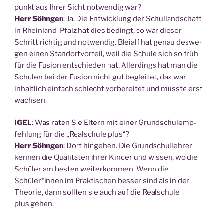
punkt aus Ihrer Sicht not­wen­dig war?
Herr Söhn­gen
: Ja. Die Ent­wick­lung der Schul­land­schaft
in Rhein­land-Pfalz hat dies bedingt, so war die­ser
Schritt rich­tig und not­wen­dig. Blei­alf hat genau des­we­
gen einen Stand­ort­vor­teil, weil die Schu­le sich so früh
für die Fusi­on ent­schie­den hat. Aller­dings hat man die
Schu­len bei der Fusi­on nicht gut beglei­tet, das war
inhalt­lich ein­fach schlecht vor­be­rei­tet und muss­te erst
wachsen.
IGEL
: Was raten Sie Eltern mit einer Grund­schulemp­
feh­lung für die „Real­schu­le plus“?
Herr Söhn­gen
: Dort hin­ge­hen. Die Grund­schul­leh­rer
ken­nen die Qua­li­tä­ten ihrer Kin­der und wis­sen, wo die
Schü­ler am bes­ten wei­ter­kom­men. Wenn die
Schüler*innen im Prak­ti­schen bes­ser sind als in der
Theo­rie, dann soll­ten sie auch auf die Real­schu­le
plus gehen.