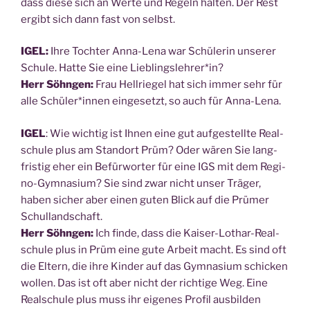
dass die­se sich an Wer­te und Regeln hal­ten. Der Rest
ergibt sich dann fast von selbst.
IGEL:
Ihre Toch­ter Anna-Lena war Schü­le­rin unse­rer
Schu­le. Hat­te Sie eine Lieblingslehrer*in?
Herr Söhn­gen:
Frau Hell­rie­gel hat sich immer sehr für
alle Schüler*innen ein­ge­setzt, so auch für Anna-Lena.
IGEL
: Wie wich­tig ist Ihnen eine gut auf­ge­stell­te Real­
schu­le plus am Stand­ort Prüm? Oder wären Sie lang­
fris­tig eher ein Befür­wor­ter für eine IGS mit dem Regi­
no-Gym­na­si­um? Sie sind zwar nicht unser Trä­ger,
haben sicher aber einen guten Blick auf die Prü­mer
Schul­land­schaft.
Herr Söhn­gen:
Ich fin­de, dass die Kai­ser-Lothar-Real­
schu­le plus in Prüm eine gute Arbeit macht. Es sind oft
die Eltern, die ihre Kin­der auf das Gym­na­si­um schi­cken
wol­len. Das ist oft aber nicht der rich­ti­ge Weg. Eine
Real­schu­le plus muss ihr eige­nes Pro­fil aus­bil­den