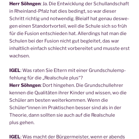
Herr Söhn­gen
: Ja. Die Ent­wick­lung der Schul­land­schaft
in Rhein­land-Pfalz hat dies bedingt, so war die­ser
Schritt rich­tig und not­wen­dig. Blei­alf hat genau des­we­
gen einen Stand­ort­vor­teil, weil die Schu­le sich so früh
für die Fusi­on ent­schie­den hat. Aller­dings hat man die
Schu­len bei der Fusi­on nicht gut beglei­tet, das war
inhalt­lich ein­fach schlecht vor­be­rei­tet und muss­te erst
wachsen.
IGEL
: Was raten Sie Eltern mit einer Grund­schulemp­
feh­lung für die „Real­schu­le plus“?
Herr Söhn­gen
: Dort hin­ge­hen. Die Grund­schul­leh­rer
ken­nen die Qua­li­tä­ten ihrer Kin­der und wis­sen, wo die
Schü­ler am bes­ten wei­ter­kom­men. Wenn die
Schüler*innen im Prak­ti­schen bes­ser sind als in der
Theo­rie, dann soll­ten sie auch auf die Real­schu­le
plus gehen.
IGEL
: Was macht der Bür­ger­meis­ter, wenn er abends