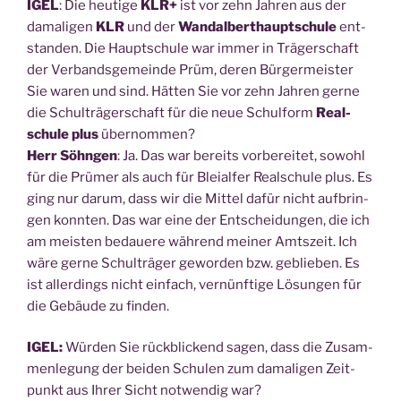
IGEL
: Die heu­ti­ge
KLR+
ist vor zehn Jah­ren aus der
dama­li­gen
KLR
und der
Wan­dal­bert­haupt­schu­le
ent­
stan­den. Die Haupt­schu­le war immer in Trä­ger­schaft
der Ver­bands­ge­mein­de Prüm, deren Bür­ger­meis­ter
Sie waren und sind. Hät­ten Sie vor zehn Jah­ren ger­ne
die Schul­trä­ger­schaft für die neue Schul­form
Real­
schu­le plus
übernommen?
Herr Söhn­gen
: Ja. Das war bereits vor­be­rei­tet, sowohl
für die Prü­mer als auch für Blei­al­fer Real­schu­le plus. Es
ging nur dar­um, dass wir die Mit­tel dafür nicht auf­brin­
gen konn­ten. Das war eine der Ent­schei­dun­gen, die ich
am meis­ten bedaue­re wäh­rend mei­ner Amts­zeit. Ich
wäre ger­ne Schul­trä­ger gewor­den bzw. geblie­ben. Es
ist aller­dings nicht ein­fach, ver­nünf­ti­ge Lösun­gen für
die Gebäu­de zu finden.
IGEL:
Wür­den Sie rück­bli­ckend sagen, dass die Zusam­
men­le­gung der bei­den Schu­len zum dama­li­gen Zeit­
punkt aus Ihrer Sicht not­wen­dig war?