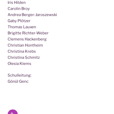
Iris Hilden
Caro­lin Broy
Andrea Berger-Jaroszewski
Gaby Plötzer
Tho­mas Lauxen
Bri­git­te Richter-Weber
Cle­mens Hackenberg
Chris­ti­an Hontheim
Chris­ti­na Krebs
Chris­ti­na Schmitz
Ole­sia Klems
Schul­lei­tung:
Gönül Genc
Datenschutz