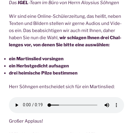
Das
IGEL
-Team im Büro von Herrn Aloy­si­us Söhngen
Wir sind eine Online-Schü­ler­zei­tung, das heißt, neben
Tex­ten und Bil­dern stel­len wir ger­ne Audi­os und Vide­
os ein. Das beab­sich­ti­gen wir auch mit Ihnen, daher
haben Sie nun die Wahl,
wir schla­gen Ihnen drei Chal­
lenges vor, von denen Sie bit­te eine auswählen:
ein Mar­tins­lied vorsingen
ein Herbst­ge­dicht aufsagen
drei hei­mi­sche Pil­ze bestimmen
Herr Söhn­gen ent­schei­det sich für ein Martinslied:
Gro­ßer Applaus!