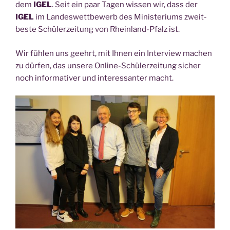
dem
IGEL
. Seit ein paar Tagen wis­sen wir, dass der
IGEL
im Lan­des­wett­be­werb des Minis­te­ri­ums zweit­
bes­te Schü­ler­zei­tung von Rhein­land-Pfalz ist.
Wir füh­len uns geehrt, mit Ihnen ein Inter­view machen
zu dür­fen, das unse­re Online-Schü­ler­zei­tung sicher
noch infor­ma­ti­ver und inter­es­san­ter macht.