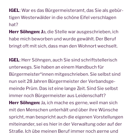
IGEL
: War es das Bür­ger­meis­ter­amt, das Sie als gebür­
ti­gen Wes­ter­wäl­der in die schö­ne Eifel ver­schla­gen
hat?
Herr Söhn­gen: J
a, die Stel­le war aus­ge­schrie­ben, ich
habe mich bewor­ben und wur­de gewählt. Der Beruf
bringt oft mit sich, dass man den Wohn­ort wechselt.
IGEL
: Herr Söhn­gen, auch Sie sind schrift­stel­le­risch
unter­wegs. Sie haben an einem Hand­buch für
Bürgermeister*innen mit­ge­schrie­ben. Sie selbst sind
nun seit 28 Jah­ren Bür­ger­meis­ter der Ver­bands­ge­
mein­de Prüm. Das ist eine lan­ge Zeit. Sind Sie selbst
immer noch Bür­ger­meis­ter aus Lei­den­schaft?
Herr Söhn­gen:
Ja, ich mache es ger­ne, weil man sich
mit den Men­schen unter­hält und über ihre Wün­sche
spricht, man bespricht auch die eige­nen Vor­stel­lun­gen
mit­ein­an­der, sei es hier in der Ver­wal­tung oder auf der
Stra­ße. Ich übe mei­nen Beruf immer noch ger­ne und