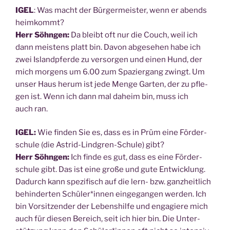
IGEL
: Was macht der Bür­ger­meis­ter, wenn er abends
heim­kommt?
Herr Söhn­gen:
Da bleibt oft nur die Couch, weil ich
dann meis­tens platt bin. Davon abge­se­hen habe ich
zwei Island­pfer­de zu ver­sor­gen und einen Hund, der
mich mor­gens um 6.00 zum Spa­zier­gang zwingt. Um
unser Haus her­um ist jede Men­ge Gar­ten, der zu pfle­
gen ist. Wenn ich dann mal daheim bin, muss ich
auch ran.
IGEL:
Wie fin­den Sie es, dass es in Prüm eine För­der­
schu­le (die Astrid-Lind­gren-Schu­le) gibt?
Herr Söhn­gen:
Ich fin­de es gut, dass es eine För­der­
schu­le gibt. Das ist eine gro­ße und gute Ent­wick­lung.
Dadurch kann spe­zi­fisch auf die lern- bzw. ganz­heit­lich
behin­der­ten Schüler*innen ein­ge­gan­gen wer­den. Ich
bin Vor­sit­zen­der der Lebens­hil­fe und enga­gie­re mich
auch für die­sen Bereich, seit ich hier bin. Die Unter­