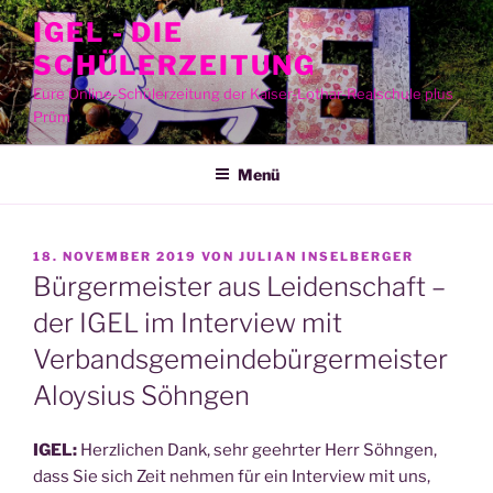
Zum
IGEL - DIE
Inhalt
SCHÜLERZEITUNG
springen
Eure Online-Schülerzeitung der Kaiser-Lothar-Realschule plus
Prüm
Menü
VERÖFFENTLICHT
18. NOVEMBER 2019
VON
JULIAN INSELBERGER
AM
Bürgermeister aus Leidenschaft –
der IGEL im Interview mit
Verbandsgemeindebürgermeister
Aloysius Söhngen
IGEL:
Herz­li­chen Dank, sehr geehr­ter Herr Söhn­gen,
dass Sie sich Zeit neh­men für ein Inter­view mit uns,