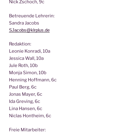
Nick Zscho­ch, 9c
Betreu­en­de Lehrerin:
San­dra Jacobs
SJacobs@klrplus.de
Redak­ti­on:
Leo­nie Kon­ra­di, 10a
Jes­si­ca Wall, 10a
Jule Roth, 10b
Mon­ja Simon, 10b
Hen­ning Hoff­mann, 6c
Paul Berg, 6c
Jonas May­er, 6c
Ida Gre­ving, 6c
Lina Han­sen, 6c
Nic­las Hont­heim, 6c
Freie Mit­ar­bei­ter: