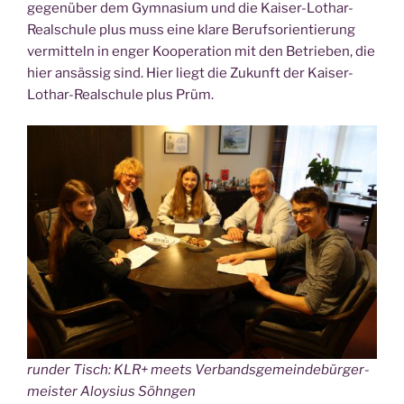
gegen­über dem Gym­na­si­um und die Kai­ser-Lothar-
Real­schu­le plus muss eine kla­re Berufs­ori­en­tie­rung
ver­mit­teln in enger Koope­ra­ti­on mit den Betrie­ben, die
hier ansäs­sig sind. Hier liegt die Zukunft der Kai­ser-
Lothar-Real­schu­le plus Prüm.
run­der Tisch: KLR+ meets Ver­bands­ge­mein­de­bür­ger­
meis­ter Aloy­si­us Söhngen