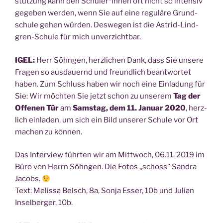
stüt­zung kann den Schüler*innen oft nicht so inten­siv
gege­ben wer­den, wenn Sie auf eine regu­lä­re Grund­
schu­le gehen wür­den. Des­we­gen ist die Astrid-Lind­
gren-Schu­le für mich unverzichtbar.
IGEL:
Herr Söhn­gen, herz­li­chen Dank, dass Sie unse­re
Fra­gen so aus­dau­ernd und freund­lich beant­wor­tet
haben. Zum Schluss haben wir noch eine Ein­la­dung für
Sie: Wir möch­ten Sie jetzt schon zu unse­rem
Tag der
Offe­nen Tür
am
Sams­tag, dem 11. Janu­ar 2020
, herz­
lich ein­la­den, um sich ein Bild unse­rer Schu­le vor Ort
machen zu können.
Das Inter­view führ­ten wir am Mitt­woch, 06.11. 2019 im
Büro von Herrn Söhn­gen. Die Fotos „schoss” San­dra
Jacobs.
Text: Melis­sa Belsch, 8a, Son­ja Esser, 10b und Juli­an
Insel­ber­ger, 10b.