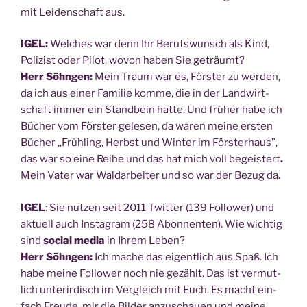
mit Lei­den­schaft aus.
IGEL:
Wel­ches war denn Ihr Berufs­wunsch als Kind,
Poli­zist oder Pilot, wovon haben Sie geträumt?
Herr Söhn­gen:
Mein Traum war es, Förs­ter zu wer­den,
da ich aus einer Fami­lie kom­me, die in der Land­wirt­
schaft immer ein Stand­bein hat­te. Und frü­her habe ich
Bücher vom Förs­ter gele­sen, da waren mei­ne ers­ten
Bücher „Früh­ling, Herbst und Win­ter im Förs­t­erhaus”,
das war so eine Rei­he und das hat mich voll begeis­tert
.
Mein Vater war Wald­ar­bei­ter und so war der Bezug da.
IGEL
: Sie nut­zen seit 2011 Twit­ter (139 Fol­lower) und
aktu­ell auch Insta­gram (258 Abon­nen­ten). Wie wich­tig
sind
social media
in Ihrem Leben?
Herr Söhn­gen:
Ich mache das eigent­lich aus Spaß. Ich
habe mei­ne Fol­lower noch nie gezählt. Das ist ver­mut­
lich unter­ir­disch im Ver­gleich mit Euch. Es macht ein­
fach Freu­de, mir die Bil­der anzu­schau­en und mei­ne