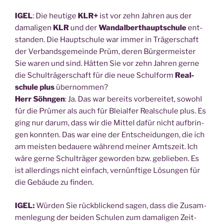
IGEL
: Die heu­ti­ge
KLR+
ist vor zehn Jah­ren aus der
dama­li­gen
KLR
und der
Wan­dal­bert­haupt­schu­le
ent­
stan­den. Die Haupt­schu­le war immer in Trä­ger­schaft
der Ver­bands­ge­mein­de Prüm, deren Bür­ger­meis­ter
Sie waren und sind. Hät­ten Sie vor zehn Jah­ren ger­ne
die Schul­trä­ger­schaft für die neue Schul­form
Real­
schu­le plus
über­nom­men?
Herr Söhn­gen
: Ja. Das war bereits vor­be­rei­tet, sowohl
für die Prü­mer als auch für Blei­al­fer Real­schu­le plus. Es
ging nur dar­um, dass wir die Mit­tel dafür nicht auf­brin­
gen konn­ten. Das war eine der Ent­schei­dun­gen, die ich
am meis­ten bedaue­re wäh­rend mei­ner Amts­zeit. Ich
wäre ger­ne Schul­trä­ger gewor­den bzw. geblie­ben. Es
ist aller­dings nicht ein­fach, ver­nünf­ti­ge Lösun­gen für
die Gebäu­de zu finden.
IGEL:
Wür­den Sie rück­bli­ckend sagen, dass die Zusam­
men­le­gung der bei­den Schu­len zum dama­li­gen Zeit­