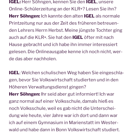
IGEL:
Herr Söhn­gen, ken­nen Sie den
IGEL
, unse­re
Online-Schü­ler­zei­tung an der KLR+? Lesen Sie ihn?
Herr Söhn­gen:
Ich kann­te den alten
IGEL
als nor­ma­le
Print­zei­tung nur aus der Zeit des frü­he­ren betreu­en­
den Leh­rers Herrn Herbst. Mei­ne jüngs­te Toch­ter ging
auch auf die KLR+. Sie hat den
IGEL
öfter mit nach
Hau­se gebracht und ich habe ihn immer inter­es­siert
gele­sen. Die Online­aus­ga­be ken­ne ich noch nicht, wer­
de das aber nachholen.
IGEL
: Wel­chen schu­li­schen Weg haben Sie ein­ge­schla­
gen, bevor Sie Volks­wirt­schaft stu­dier­ten und in den
Höhe­ren Ver­wal­tungs­dienst gin­gen?
Herr Söhn­gen:
Ihr seid aber gut infor­miert! Ich war
ganz nor­mal auf einer Volks­schu­le, damals hieß es
noch Volks­schu­le, weil es gab nicht die Unter­schei­
dung wie heu­te, vier Jah­re war ich dort und dann war
ich auf einem Gym­na­si­um in Mari­en­statt im Wes­ter­
wald und habe dann in Bonn Volks­wirt­schaft studiert.