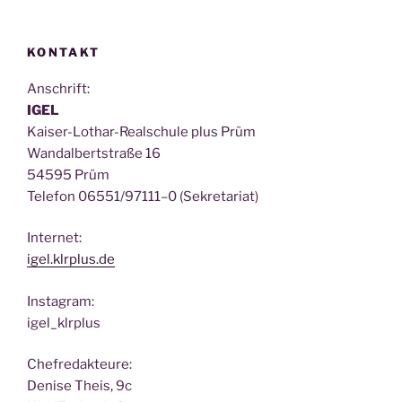
KONTAKT
Anschrift:
IGEL
Kai­ser-Lothar-Real­schu­le plus Prüm
Wan­dal­bert­stra­ße 16
54595 Prüm
Tele­fon 06551/97111–0 (Sekre­ta­ri­at)
Inter­net:
igel.klrplus.de
Insta­gram:
igel_klrplus
Chef­re­dak­teu­re:
Deni­se Theis, 9c