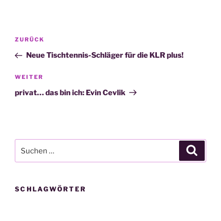
Beitragsnavigation
Vorheriger
ZURÜCK
Beitrag
Neue Tischtennis-Schläger für die KLR plus!
Nächster
WEITER
Beitrag
privat… das bin ich: Evin Cevlik
Suche
Suche
nach:
SCHLAGWÖRTER