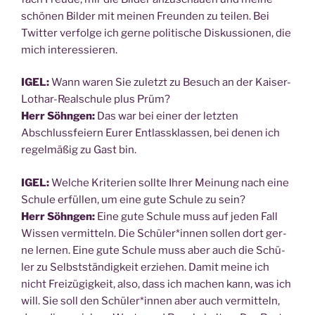
schö­nen Bil­der mit mei­nen Freun­den zu tei­len. Bei
Twit­ter ver­fol­ge ich ger­ne poli­ti­sche Dis­kus­sio­nen, die
mich interessieren.
IGEL:
Wann waren Sie zuletzt zu Besuch an der Kai­ser-
Lothar-Real­schu­le plus Prüm?
Herr Söhn­gen:
Das war bei einer der letz­ten
Abschluss­fei­ern Eurer Ent­lass­klas­sen, bei denen ich
regel­mä­ßig zu Gast bin.
IGEL:
Wel­che Kri­te­ri­en soll­te Ihrer Mei­nung nach eine
Schu­le erfül­len, um eine gute Schu­le zu sein?
Herr Söhn­gen:
Eine gute Schu­le muss auf jeden Fall
Wis­sen ver­mit­teln. Die Schüler*innen sol­len dort ger­
ne ler­nen. Eine gute Schu­le muss aber auch die Schü­
ler zu Selbst­stän­dig­keit erzie­hen. Damit mei­ne ich
nicht Frei­zü­gig­keit, also, dass ich machen kann, was ich
will. Sie soll den Schüler*innen aber auch ver­mit­teln,