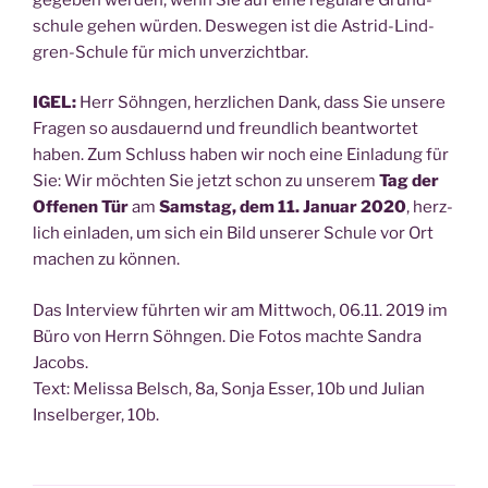
schu­le gehen wür­den. Des­we­gen ist die Astrid-Lind­
gren-Schu­le für mich unverzichtbar.
IGEL:
Herr Söhn­gen, herz­li­chen Dank, dass Sie unse­re
Fra­gen so aus­dau­ernd und freund­lich beant­wor­tet
haben. Zum Schluss haben wir noch eine Ein­la­dung für
Sie: Wir möch­ten Sie jetzt schon zu unse­rem
Tag der
Offe­nen Tür
am
Sams­tag, dem 11. Janu­ar 2020
, herz­
lich ein­la­den, um sich ein Bild unse­rer Schu­le vor Ort
machen zu können.
Das Inter­view führ­ten wir am Mitt­woch, 06.11. 2019 im
Büro von Herrn Söhn­gen. Die Fotos mach­te San­dra
Jacobs.
Text: Melis­sa Belsch, 8a, Son­ja Esser, 10b und Juli­an
Insel­ber­ger, 10b.