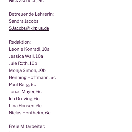
Nick Zscho­ch, 9c
Betreu­en­de Lehrerin:
San­dra Jacobs
SJacobs@klrplus.de
Redak­ti­on:
Leo­nie Kon­ra­di, 10a
Jes­si­ca Wall, 10a
Jule Roth, 10b
Mon­ja Simon, 10b
Hen­ning Hoff­mann, 6c
Paul Berg, 6c
Jonas May­er, 6c
Ida Gre­ving, 6c
Lina Han­sen, 6c
Nic­las Hont­heim, 6c
Freie Mit­ar­bei­ter: