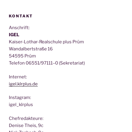
KONTAKT
Anschrift:
IGEL
Kai­ser-Lothar-Real­schu­le plus Prüm
Wan­dal­bert­stra­ße 16
54595 Prüm
Tele­fon 06551/97111–0 (Sekre­ta­ri­at)
Inter­net:
igel.klrplus.de
Insta­gram:
igel_klrplus
Chef­re­dak­teu­re:
Deni­se Theis, 9c