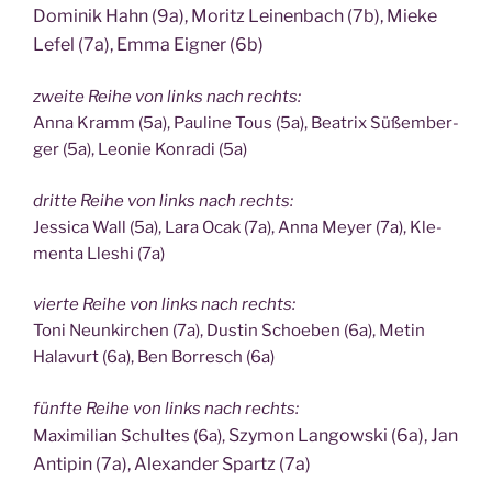
Domi­nik Hahn (9a), Moritz Lei­nen­bach (7b), Mie­ke
Lefel (7a), Emma Eig­ner (6b)
zwei­te Rei­he von links nach rechts:
Anna Kramm (5a), Pau­li­ne Tous (5a), Bea­trix Süßem­ber­
ger (5a), Leo­nie Kon­ra­di (5a)
drit­te Rei­he von links nach rechts:
Jes­si­ca Wall (5a), Lara Ocak (7a), Anna Mey­er (7a), Kle­
men­ta Lle­shi (7a)
vier­te Rei­he von links nach rechts:
Toni Neun­kir­chen (7a), Dus­tin Schoe­ben (6a), Metin
Hala­vurt (6a), Ben Bor­resch (6a)
fünf­te Rei­he von links nach rechts:
Szy­mon Lan­gow­ski (6a),
Jan
Maxi­mi­li­an Schul­tes (6a),
Anti­pin (7a),
Alex­an­der Spartz (7a)