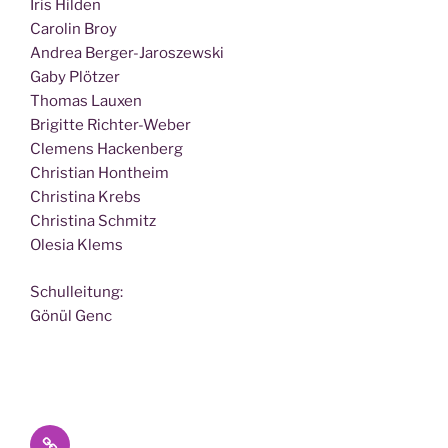
Iris Hilden
Caro­lin Broy
Andrea Berger-Jaroszewski
Gaby Plötzer
Tho­mas Lauxen
Bri­git­te Richter-Weber
Cle­mens Hackenberg
Chris­ti­an Hontheim
Chris­ti­na Krebs
Chris­ti­na Schmitz
Ole­sia Klems
Schul­lei­tung:
Gönül Genc
Datenschutz