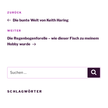
Beitragsnavigation
Vorheriger
ZURÜCK
Beitrag
Die bunte Welt von Keith Haring
Nächster
WEITER
Beitrag
Die Regenbogenforelle – wie dieser Fisch zu meinem
Hobby wurde
Suche
Suche
nach:
SCHLAGWÖRTER