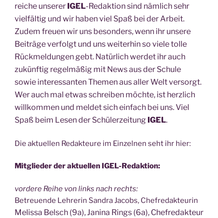
rei­che unse­rer
IGEL
-Redak­ti­on sind näm­lich sehr
viel­fäl­tig und wir haben viel Spaß bei der Arbeit.
Zudem freu­en wir uns beson­ders, wenn ihr unse­re
Bei­trä­ge ver­folgt und uns wei­ter­hin so vie­le tol­le
Rück­mel­dun­gen gebt. Natür­lich wer­det ihr auch
zukünf­tig regel­mä­ßig mit News aus der Schu­le
sowie inter­es­san­ten The­men aus aller Welt ver­sorgt.
Wer auch mal etwas schrei­ben möch­te, ist herz­lich
will­kom­men und mel­det sich ein­fach bei uns. Viel
Spaß beim Lesen der Schü­ler­zei­tung
IGEL
.
Die aktu­el­len Redak­teu­re im Ein­zel­nen seht ihr hier:
Mit­glie­der der aktu­el­len IGEL-Redaktion:
vor­de­re Rei­he von links nach rechts:
Betreu­en­de Leh­re­rin San­dra Jacobs, Chef­re­dak­teu­rin
Melis­sa Belsch (9a), Jani­na Rings (6a), Chef­re­dak­teur