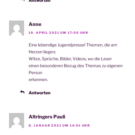
Antworten
Anne
19. APRIL 2021 UM 17:50 UHR
Eine leben­di­ge Jugend­pres­se! The­men, die am
Her­zen liegen;
Wit­ze, Sprü­che, Bil­der, Vide­os, wo die Leser
einen beson­de­ren Bezug des The­mas zu eige­nen
Person
erkennen.
Antworten
Altringers Pauli
8. JANUAR 2021 UM 14:01 UHR