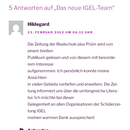
5 Antworten auf „Das neue IGEL-Team“
Hildegard
23. FEBRUAR 2022 UM 06:12 UHR
Die Zei­tung der Real­schu­le plus Prüm wird von
einem breiten
Publi­kum gele­sen und von die­sem mit beson­de­
rem Interesse
auf­ge­nom­men. Ich per­sön­lich konn­te mei­ne
Ansichten
in vie­len Gebie­te ver­tie­fen und erwei­tern. Die Zei­
tung infor­miert uns über die umfang­rei­che Lite­ra­
tur. Ich möch­te bei dieser
Gele­gen­heit an allen Orga­ni­sa­to­ren der Schü­ler­zei­
tung IGEL
mei­nen war­men Dank aussprechen!