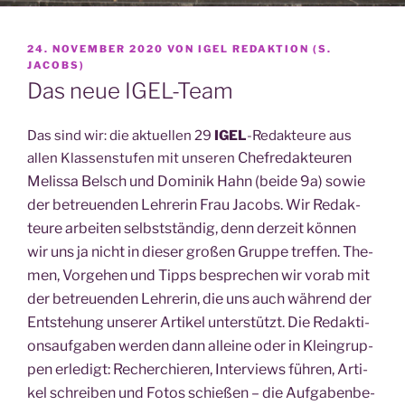
VERÖFFENTLICHT
24. NOVEMBER 2020
VON
IGEL REDAKTION (S.
AM
JACOBS)
Das neue IGEL-Team
Das sind wir: die aktu­el­len 29
IGEL
-Redak­teu­re aus
Chef­re­dak­teu­ren
allen Klas­sen­stu­fen mit unse­ren
Melis­sa Belsch und Domi­nik Hahn (bei­de 9a)
sowie
der betreu­en­den Leh­re­rin Frau Jacobs. Wir Redak­
teu­re arbei­ten selbst­stän­dig, denn der­zeit kön­nen
wir uns ja nicht in die­ser gro­ßen Grup­pe tref­fen. The­
men, Vor­ge­hen und Tipps bespre­chen wir vor­ab mit
der betreu­en­den Leh­re­rin, die uns auch wäh­rend der
Ent­ste­hung unse­rer Arti­kel unter­stützt. Die Redak­ti­
ons­auf­ga­ben wer­den dann allei­ne oder in Klein­grup­
pen erle­digt: Recher­chie­ren, Inter­views füh­ren, Arti­
kel schrei­ben und Fotos schie­ßen – die Auf­ga­ben­be­