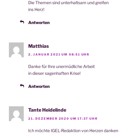
Die The­men sind unter­halt­sam und grei­fen
ins Herz!
Antworten
Matthias
2. JANUAR 2021 UM 08:51 UHR
Dan­ke für Ihre uner­müd­li­che Arbeit
in die­ser sagen­haf­ten Krise!
Antworten
Tante Heidelinde
21. DEZEMBER 2020 UM 17:37 UHR
Ich möch­te IGEL-Redak­ti­on von Her­zen danken