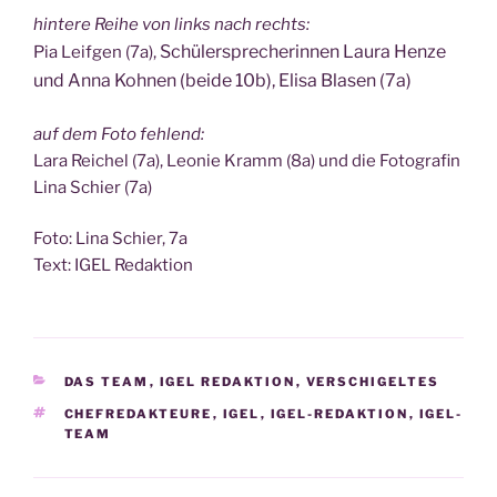
hin­te­re Rei­he von links nach rechts:
Schü­ler­spre­che­rin­nen Lau­ra Hen­ze
Pia Leif­gen (7a),
und Anna Koh­nen (bei­de 10b), Eli­sa Bla­sen (7a)
auf dem Foto fehlend:
Lara Rei­chel (7a), Leo­nie Kramm (8a) und die Foto­gra­fin
Lina Schier (7a)
Foto: Lina Schier, 7a
Text: IGEL Redaktion
KATEGORIEN
DAS TEAM
,
IGEL REDAKTION
,
VERSCHIGELTES
SCHLAGWÖRTER
CHEFREDAKTEURE
,
IGEL
,
IGEL-REDAKTION
,
IGEL-
TEAM