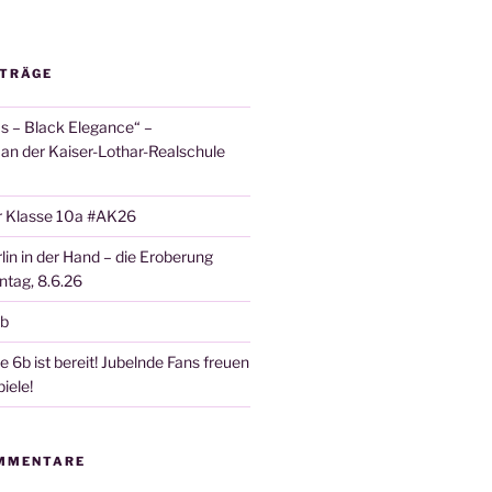
ITRÄGE
 – Black Elegance“ –
 an der Kaiser-Lothar-Realschule
r Klasse 10a #AK26
lin in der Hand – die Eroberung
tag, 8.6.26
6b
 6b ist bereit! Jubelnde Fans freuen
iele!
MMENTARE