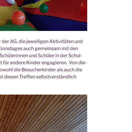
 der AG, die jewei­li­gen Akti­vi­tä­ten und
kti­ons­ta­ges auch gemein­sam mit den
Schü­le­rin­nen und Schü­ler in der Schul-
it für ande­re Kin­der enga­gie­ren. Von die­
sowohl die Besu­cher­kin­der als auch die
i die­sen Tref­fen selbst­ver­ständ­lich