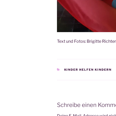
Text und Fotos: Bri­git­te Richt
KATEGORIEN
KINDER HELFEN KINDERN
Schreibe einen Komm
Deine E-Mail-Adresse wird nicht