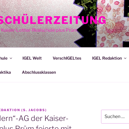
E SCHÜLERZEITUNG
r Kaiser-Lothar-Realschule plus Prüm
hule
IGEL Welt
VerschIGELtes
IGEL Redaktion
aktika
Abschlussklassen
EDAKTION (S. JACOBS)
Suche
dern“-AG der Kaiser-
nach:
plus Prüm feierte mit