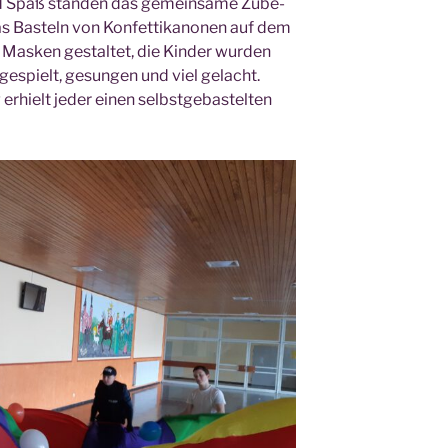
nd Spaß stan­den das gemein­sa­me Zube­
s Bas­teln von Kon­fet­ti­ka­no­nen auf dem
s­ken gestal­tet, die Kin­der wur­den
gespielt, gesun­gen und viel gelacht.
erhielt jeder einen selbst­ge­bas­tel­ten