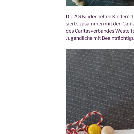
Die AG Kin­der hel­fen Kin­dern d
sier­te zusam­men mit den Cari­ki
des Cari­tas­ver­ban­des West­ei­fe
Jugend­li­che mit Beeinträchtig