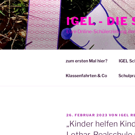
Zum
Inhalt
IGEL - DI
springen
Eure Online-Schülerzeitung de
zum ersten Mal hier?
IGEL Sc
Klassenfahrten & Co
Schulpr
VERÖFFENTLICHT
26. FEBRUAR 2023
VON
IGEL R
AM
„Kinder helfen Kin
Lothar-Realschule 