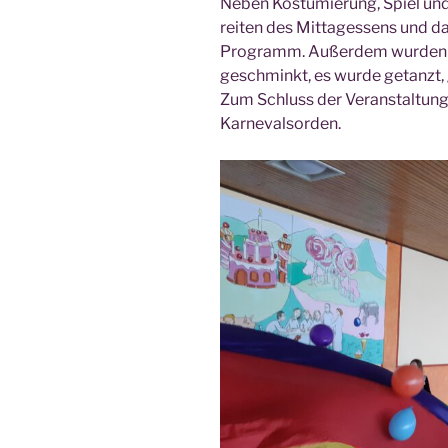
Neben Kos­tü­mie­rung, Spiel u
rei­ten des Mit­tag­essens und da
Pro­gramm. Außer­dem wur­den Ma
geschminkt, es wur­de getanzt, 
Zum Schluss der Ver­an­stal­tung 
Karnevalsorden.