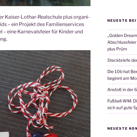
er Kai­ser-Lothar-Real­schu­le plus orga­ni­
NEUESTE BE
ds – ein Pro­jekt des Fami­li­en­ser­vices
l – eine Kar­ne­vals­fei­er für Kin­der und
„Golden Dreams
ung.
Abschlussfeier
plus Prüm
Steckbriefe de
Die 10b hat Ber
beginnt am Mon
Anstoß in der 
Fußball-WM: Die
sich auf gute Sp
NEUESTE KO