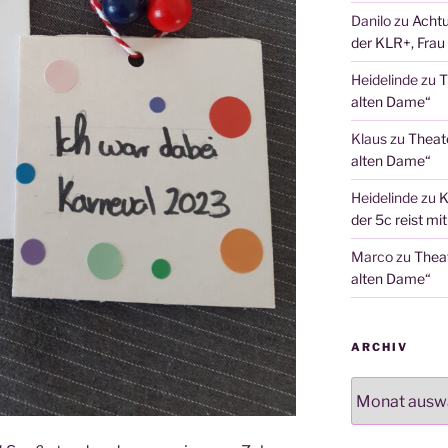
Danilo
zu
Achtu
der KLR+, Frau 
Heidelinde
zu
T
alten Dame“
Klaus
zu
Theat
alten Dame“
Heidelinde
zu
K
der 5c reist mi
Marco
zu
Thea
alten Dame“
ARCHIV
Archiv