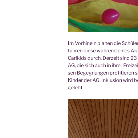
Im Vor­hin­ein pla­nen die Schü­ler
füh­ren die­se wäh­rend eines A
Cari­kids durch. Der­zeit sind 23 
AG, die sich auch in ihrer Frei­ze
sen Begeg­nun­gen pro­fi­tie­ren 
Kin­der der AG. Inklu­si­on wird be
gelebt.