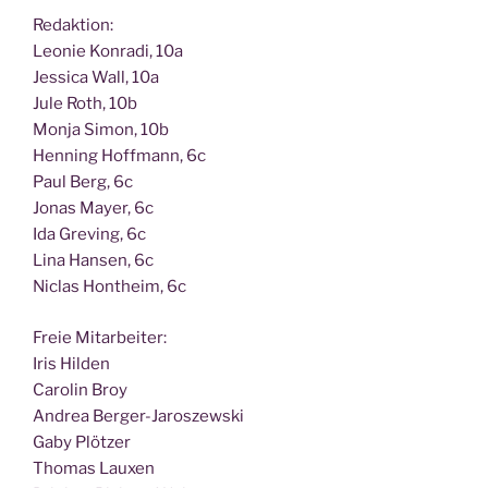
Redak­ti­on:
Leo­nie Kon­ra­di, 10a
Jes­si­ca Wall, 10a
Jule Roth, 10b
Mon­ja Simon, 10b
Hen­ning Hoff­mann, 6c
Paul Berg, 6c
Jonas May­er, 6c
Ida Gre­ving, 6c
Lina Han­sen, 6c
Nic­las Hont­heim, 6c
Freie Mit­ar­bei­ter:
Iris Hilden
Caro­lin Broy
Andrea Berger-Jaroszewski
Gaby Plötzer
Tho­mas Lauxen