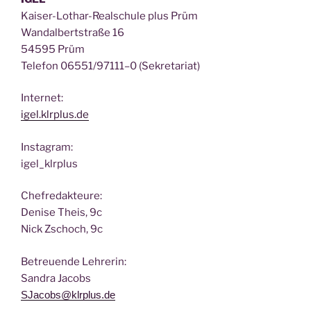
Kai­ser-Lothar-Real­schu­le plus Prüm
Wan­dal­bert­stra­ße 16
54595 Prüm
Tele­fon 06551/97111–0 (Sekre­ta­ri­at)
Inter­net:
igel.klrplus.de
Insta­gram:
igel_klrplus
Chef­re­dak­teu­re:
Deni­se Theis, 9c
Nick Zscho­ch, 9c
Betreu­en­de Lehrerin:
San­dra Jacobs
SJacobs@klrplus.de