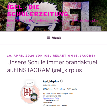
Zum
IGEL - DIE
Inhalt
SCHÜLERZEITUNG
springen
Eure Online-Schülerzeitung der Kaiser-Lothar-Realschule plus
Prüm
Menü
VERÖFFENTLICHT
10. APRIL 2026
VON
IGEL REDAKTION (S. JACOBS)
AM
Unsere Schule immer brandaktuell
auf INSTAGRAM igel_klrplus