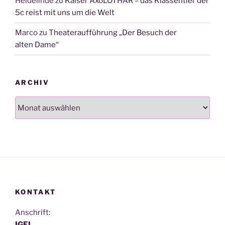
Heidelinde
zu
Kaiser AxoLOTHAR – das Klassentier der
5c reist mit uns um die Welt
Marco
zu
Theateraufführung „Der Besuch der
alten Dame“
ARCHIV
Archiv
KONTAKT
Anschrift:
IGEL