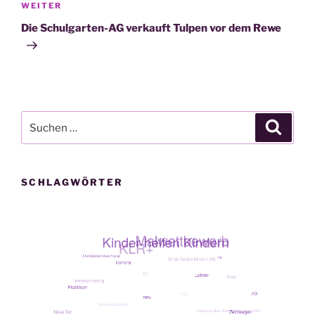
Nächster
WEITER
Beitrag
Die Schulgarten-AG verkauft Tulpen vor dem Rewe
Suche
Suche
nach:
SCHLAGWÖRTER