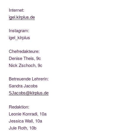
Inter­net:
igel.klrplus.de
Insta­gram:
igel_klrplus
Chef­re­dak­teu­re:
Deni­se Theis, 9c
Nick Zscho­ch, 9c
Betreu­en­de Lehrerin:
San­dra Jacobs
SJacobs@klrplus.de
Redak­ti­on:
Leo­nie Kon­ra­di, 10a
Jes­si­ca Wall, 10a
Jule Roth, 10b