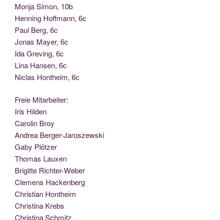
Mon­ja Simon, 10b
Hen­ning Hoff­mann, 6c
Paul Berg, 6c
Jonas May­er, 6c
Ida Gre­ving, 6c
Lina Han­sen, 6c
Nic­las Hont­heim, 6c
Freie Mit­ar­bei­ter:
Iris Hilden
Caro­lin Broy
Andrea Berger-Jaroszewski
Gaby Plötzer
Tho­mas Lauxen
Bri­git­te Richter-Weber
Cle­mens Hackenberg
Chris­ti­an Hontheim
Chris­ti­na Krebs
Chris­ti­na Schmitz