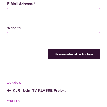
E-Mail-Adresse
*
Website
Beitragsnavigation
Vorheriger
ZURÜCK
Beitrag
KLR+ beim TV-KLASSE-Projekt
Nächster
WEITER
Beitrag