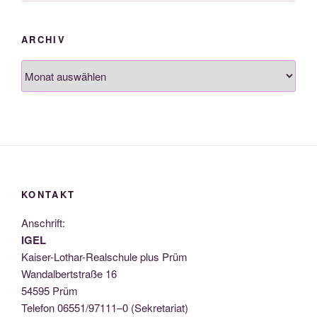
ARCHIV
Archiv
KONTAKT
Anschrift:
IGEL
Kai­ser-Lothar-Real­schu­le plus Prüm
Wan­dal­bert­stra­ße 16
54595 Prüm
Tele­fon 06551/97111–0 (Sekre­ta­ri­at)