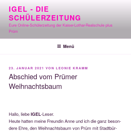
Zum
IGEL - DIE
Inhalt
SCHÜLERZEITUNG
springen
Eure Online-Schülerzeitung der Kaiser-Lothar-Realschule plus
Prüm
Menü
VERÖFFENTLICHT
23. JANUAR 2021
VON
LEONIE KRAMM
AM
Abschied vom Prümer
Weihnachtsbaum
Hal­lo, lie­be
IGEL
-Leser.
Heu­te hat­ten mei­ne Freun­din Anne und ich die ganz beson­
de­re Ehre, den Weih­nachts­baum von Prüm mit Stadt­bür­