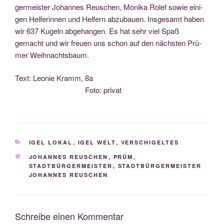
ger­meis­ter Johan­nes Reu­schen, Moni­ka Rolef sowie eini­
gen Hel­fe­rin­nen und Hel­fern abzu­bau­en. Ins­ge­samt haben
wir 637 Kugeln abge­han­gen. Es hat sehr viel Spaß
gemacht und wir freu­en uns schon auf den nächs­ten Prü­
mer Weihnachtsbaum.
Text: Leo­nie Kramm, 8a
Foto: privat
KATEGORIEN
IGEL LOKAL
,
IGEL WELT
,
VERSCHIGELTES
SCHLAGWÖRTER
JOHANNES REUSCHEN
,
PRÜM
,
STADTBÜRGERMEISTER
,
STADTBÜRGERMEISTER
JOHANNES REUSCHEN
Schreibe einen Kommentar