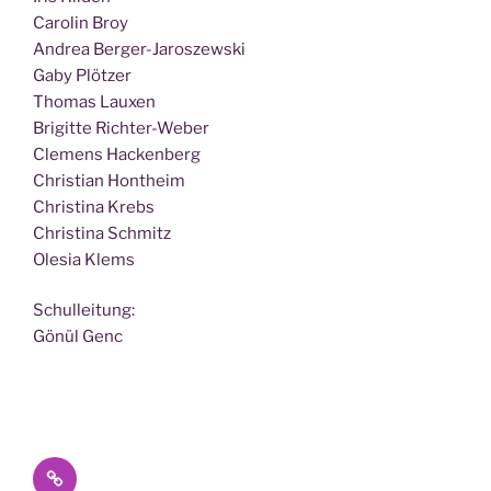
Caro­lin Broy
Andrea Berger-Jaroszewski
Gaby Plötzer
Tho­mas Lauxen
Bri­git­te Richter-Weber
Cle­mens Hackenberg
Chris­ti­an Hontheim
Chris­ti­na Krebs
Chris­ti­na Schmitz
Ole­sia Klems
Schul­lei­tung:
Gönül Genc
Datenschutz