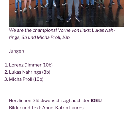
We are the cham­pi­ons! Vor­ne von links: Lukas Nah­
rings, 8b und Micha Proll, 10b
Jun­gen
Lorenz Dim­mer (10b)
Lukas Nah­rings (8b)
Micha Proll (10b)
Herz­li­chen Glück­wunsch sagt auch der
IGEL
!
Bil­der und Text: Anne-Kat­rin Laures