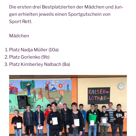
Die ers­ten drei Best­plat­zier­ten der Mäd­chen und Jun­
gen erhiel­ten jeweils einen Sport­gut­schein von
Sport Rett.
Mäd­chen
Platz Nad­ja Mül­ler (10a)
Platz Gor­len­ko (9b)
Platz Kim­ber­ley Nal­bach (8a)