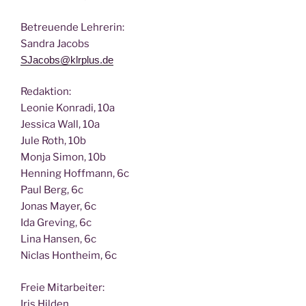
Betreu­en­de Lehrerin:
San­dra Jacobs
SJacobs@klrplus.de
Redak­ti­on:
Leo­nie Kon­ra­di, 10a
Jes­si­ca Wall, 10a
Jule Roth, 10b
Mon­ja Simon, 10b
Hen­ning Hoff­mann, 6c
Paul Berg, 6c
Jonas May­er, 6c
Ida Gre­ving, 6c
Lina Han­sen, 6c
Nic­las Hont­heim, 6c
Freie Mit­ar­bei­ter:
Iris Hilden