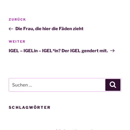
Beitragsnavigation
Vorheriger
ZURÜCK
Beitrag
Die Frau, die hier die Fäden zieht
Nächster
WEITER
Beitrag
IGEL – IGELin – IGEL*in? Der IGEL gendert mit.
Suche
Suche
nach:
SCHLAGWÖRTER