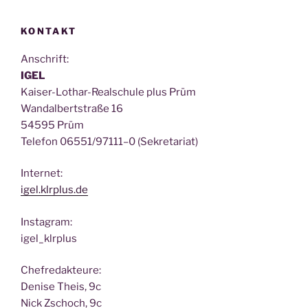
KONTAKT
Anschrift:
IGEL
Kai­ser-Lothar-Real­schu­le plus Prüm
Wan­dal­bert­stra­ße 16
54595 Prüm
Tele­fon 06551/97111–0 (Sekre­ta­ri­at)
Inter­net:
igel.klrplus.de
Insta­gram:
igel_klrplus
Chef­re­dak­teu­re:
Deni­se Theis, 9c
Nick Zscho­ch, 9c