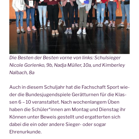
Die Bes­ten der Bes­ten vor­ne von links: Schul­sie­ger
Nico­le Gor­len­ko, 9b, Nad­ja Mül­ler, 10a, und Kim­ber­ley
Nal­bach, 8a
Auch in die­sem Schul­jahr hat die Fach­schaft Sport wie­
der die Bun­des­ju­gend­spie­le Gerät­tur­nen für die Klas­
sen 6 – 10 ver­an­stal­tet. Nach wochen­lan­gem Üben
haben die Schüler*innen am Mon­tag und Diens­tag ihr
Kön­nen unter Beweis gestellt und ergat­ter­ten sich
dabei die ein oder ande­re Sie­ger- oder sogar
Ehrenurkunde.