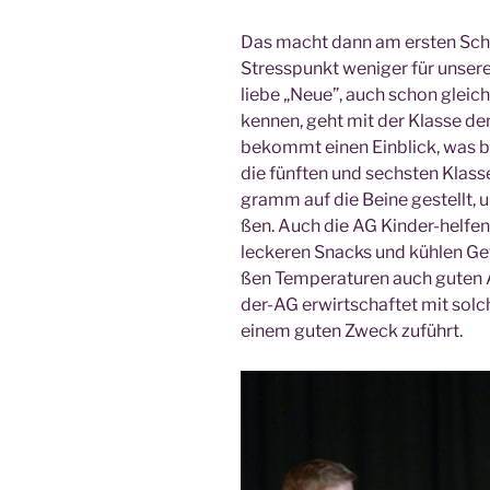
Das macht dann am ers­ten Schu
Stress­punkt weni­ger für unse­re 
lie­be „Neue”, auch schon gleic
ken­nen, geht mit der Klas­se den
bekommt einen Ein­blick, was bei
die fünf­ten und sechs­ten Klas­se
gramm auf die Bei­ne gestellt, 
ßen. Auch die AG Kin­der-hel­fen
lecke­ren Snacks und küh­len Get
ßen Tem­pe­ra­tu­ren auch guten 
der-AG erwirt­schaf­tet mit sol­
einem guten Zweck zuführt.