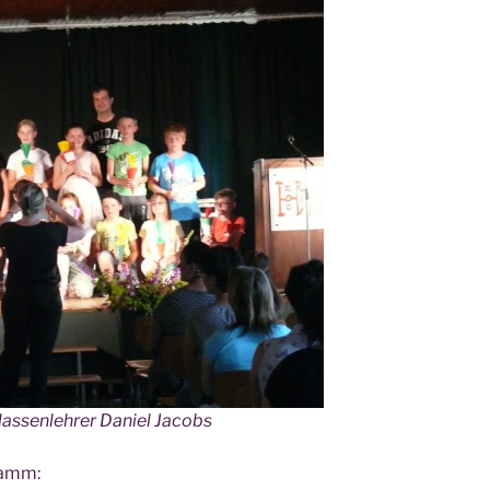
as­sen­leh­rer Dani­el Jacobs
ramm: