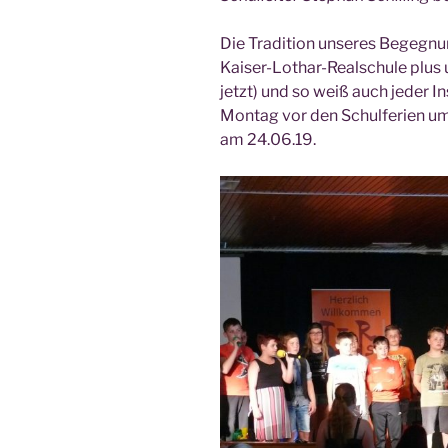
Die Tra­di­ti­on unse­res Begeg­nu
Kai­ser-Lothar-Real­schu­le plus 
jetzt) und so weiß auch jeder Ins
Mon­tag vor den Schul­fe­ri­en um 
am 24.06.19.