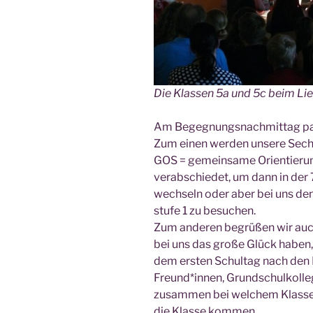
Die Klas­sen 5a und 5c beim Li
Am Begeg­nungs­nach­mit­tag pas
Zum einen wer­den unse­re Sech
GOS = gemein­sa­me Ori­en­tie­ru
ver­ab­schie­det, um dann in der
wech­seln oder aber bei uns den 
stu­fe 1 zu besu­chen.
Zum ande­ren begrü­ßen wir auch
bei uns das gro­ße Glück haben
dem ers­ten Schul­tag nach den F
Freund*innen, Grundschulkolleg
zusam­men bei wel­chem Klas­sen­l
die Klas­se kommen.