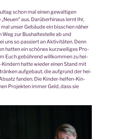
l­tag schon mal einen gewal­ti­gen
„Neu­en” aus. Dar­über­hin­aus lernt Ihr,
h mal unser Gebäu­de ein biss­chen näher
 Weg zur Bus­hal­te­stel­le ab und
 uns so pas­siert an Akti­vi­tä­ten. Denn
n hat­ten ein schö­nes kurz­wei­li­ges Pro­
um Euch gebüh­rend will­kom­men zu hei­
-Kin­dern hat­te wie­der einen Stand mit
rän­ken auf­ge­baut, die auf­grund der hei­
Absatz fan­den. Die Kin­der-hel­fen-Kin­
chen Pro­jek­ten immer Geld, dass sie