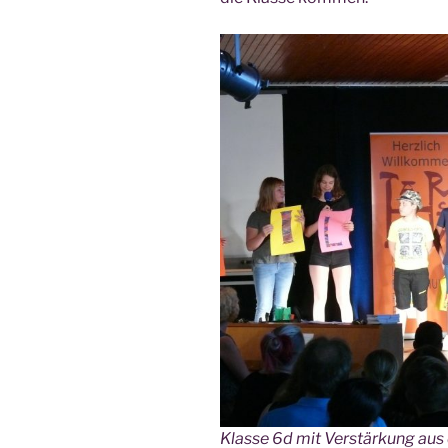
Klas­se 6d mit Ver­stär­kung au