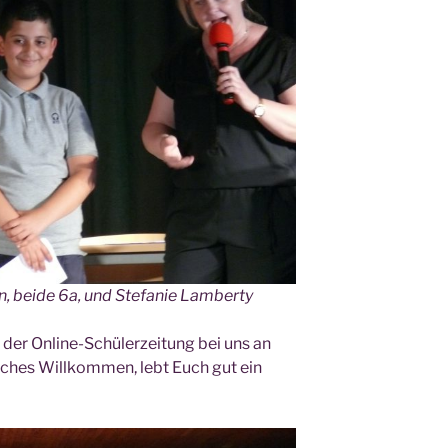
an, bei­de 6a, und Ste­fa­nie Lamberty
, der Online-Schü­ler­zei­tung bei uns an
i­ches Will­kom­men, lebt Euch gut ein