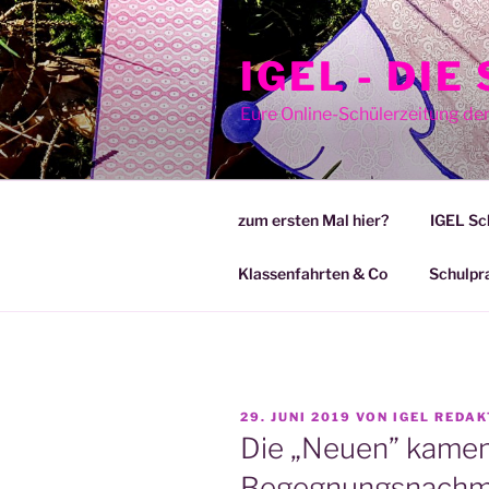
Zum
Inhalt
IGEL - DI
springen
Eure Online-Schülerzeitung de
zum ersten Mal hier?
IGEL Sc
Klassenfahrten & Co
Schulpr
VERÖFFENTLICHT
29. JUNI 2019
VON
IGEL REDAK
AM
Die „Neuen” kamen
Begegnungsnachm