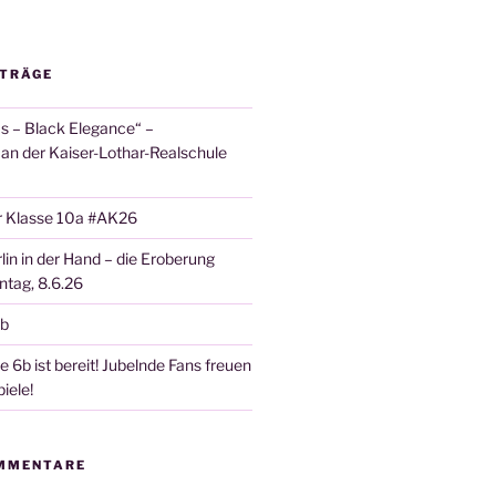
ITRÄGE
 – Black Elegance“ –
 an der Kaiser-Lothar-Realschule
r Klasse 10a #AK26
lin in der Hand – die Eroberung
tag, 8.6.26
6b
 6b ist bereit! Jubelnde Fans freuen
iele!
MMENTARE