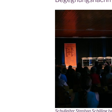
Schul­lei­ter Ste­phan Schil­lin