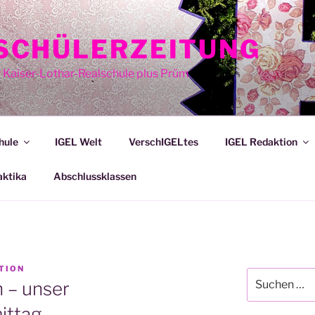
E SCHÜLERZEITUNG
r Kaiser-Lothar-Realschule plus Prüm
hule
IGEL Welt
VerschIGELtes
IGEL Redaktion
aktika
Abschlussklassen
TION
Suche
 – unser
nach:
ittag