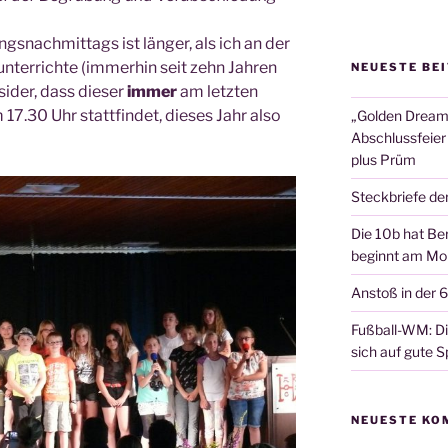
ngs­nach­mit­tags ist län­ger, als ich an der
unter­rich­te (immer­hin seit zehn Jah­ren
NEUESTE BE
i­der, dass die­ser
immer
am letz­ten
17.30 Uhr statt­fin­det, die­ses Jahr also
„Golden Dreams
Abschlussfeier
plus Prüm
Steckbriefe de
Die 10b hat Ber
beginnt am Mon
Anstoß in der 
Fußball-WM: Die
sich auf gute Sp
NEUESTE KO