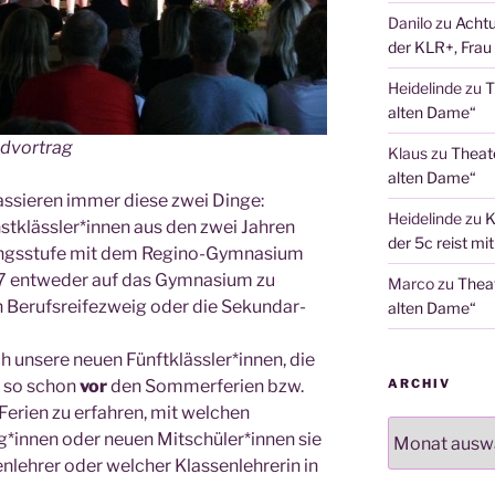
Danilo
zu
Achtu
der KLR+, Frau 
Heidelinde
zu
T
alten Dame“
edvortrag
Klaus
zu
Theat
alten Dame“
­sie­ren immer die­se zwei Din­ge:
Heidelinde
zu
K
stklässler*innen aus den zwei Jah­ren
der 5c reist mi
ngs­stu­fe mit dem Regi­no-Gym­na­si­um
 7 ent­we­der auf das Gym­na­si­um zu
Marco
zu
Thea
Berufs­rei­fe­zweig oder die Sekun­dar­
alten Dame“
 unse­re neu­en Fünftklässler*innen, die
, so schon
vor
den Som­mer­fe­ri­en bzw.
ARCHIV
eri­en zu erfah­ren, mit wel­chen
Archiv
*innen oder neu­en Mitschüler*innen sie
eh­rer oder wel­cher Klas­sen­leh­re­rin in