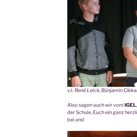
v.l.: René Leick, Bün­ja­min Cik­k
Also sagen auch wir vom
IGEL
der Schu­le, Euch ein ganz herz­l
bei uns!