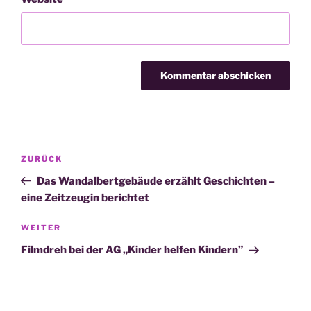
Beitragsnavigation
Vorheriger
ZURÜCK
Beitrag
Das Wandalbertgebäude erzählt Geschichten –
eine Zeitzeugin berichtet
Nächster
WEITER
Beitrag
Filmdreh bei der AG „Kinder helfen Kindern”