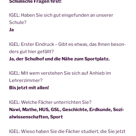
Schu­li­sche Fra­gen first!
IGEL: Haben Sie sich gut ein­ge­fun­den an unse­rer
Schule?
Ja
IGEL: Ers­ter Ein­druck – Gibt es etwas, das Ihnen beson­
ders gut hier gefällt?
Ja, der Schul­hof und die Nähe zum Sportplatz.
IGEL: Mit wem ver­ste­hen Sie sich auf Anhieb im
Lehrerzimmer?
Bis jetzt mit allen!
IGEL: Wel­che Fächer unter­rich­ten Sie?
Nawi, Mathe,
HUS, GSL, Geschich­te, Erd­kun­de, Sozi­
al­wis­sen­schaf­ten, Sport
IGEL: Wie­so haben Sie die Fächer stu­diert, die Sie jetzt