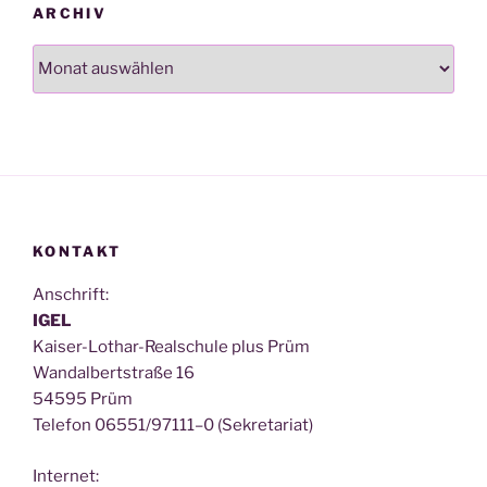
ARCHIV
Archiv
KONTAKT
Anschrift:
IGEL
Kai­ser-Lothar-Real­schu­le plus Prüm
Wan­dal­bert­stra­ße 16
54595 Prüm
Tele­fon 06551/97111–0 (Sekre­ta­ri­at)
Inter­net: