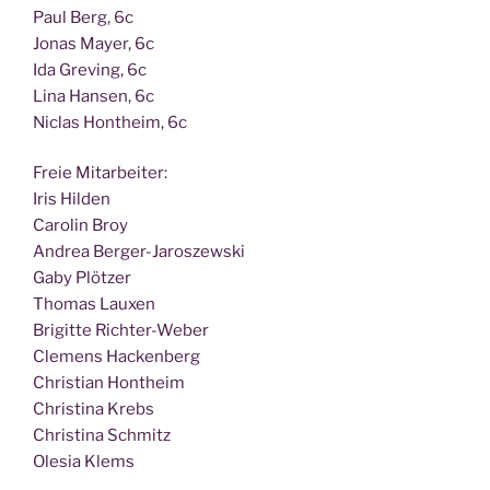
Paul Berg, 6c
Jonas May­er, 6c
Ida Gre­ving, 6c
Lina Han­sen, 6c
Nic­las Hont­heim, 6c
Freie Mit­ar­bei­ter:
Iris Hilden
Caro­lin Broy
Andrea Berger-Jaroszewski
Gaby Plötzer
Tho­mas Lauxen
Bri­git­te Richter-Weber
Cle­mens Hackenberg
Chris­ti­an Hontheim
Chris­ti­na Krebs
Chris­ti­na Schmitz
Ole­sia Klems