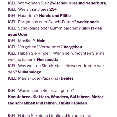
IGEL: Wo woh­nen Sie?
Zwi­schen Irrel und Neuerburg
IGEL: Wie alt sind Sie?
29+
IGEL: Haus­tie­re?
Hun­de und Flöhe
IGEL: Par­ty­maus oder Couch-Pota­to?
weder noch
IGEL: Scho­ko­la­de oder Gum­mi­bär­chen?
und ist das
neue Oder
IGEL: Musi­ker?
Nein
IGEL: Ver­ge­ben? Ver­hei­ra­tet?
Ver­ge­ben
IGEL: Haben Sie Kin­der? Wenn nein, möch­ten Sie mal
wel­che haben?
Nein und Ja
IGEL: Was woll­ten Sie, als sie klein waren, immer wer­
den?
Vul­ka­no­lo­ge
IGEL: Mama- oder Papa­ki­nd?
beides
IGEL: Was machen Sie pri­vat gerne?
Kanu­fah­ren, Klet­tern, Wan­dern, Ski fah­ren, Motor­
rad schrau­ben und fah­ren, Fuß­ball spielen
IGEL: Haben Sie einen Lieb­lings­film oder eine