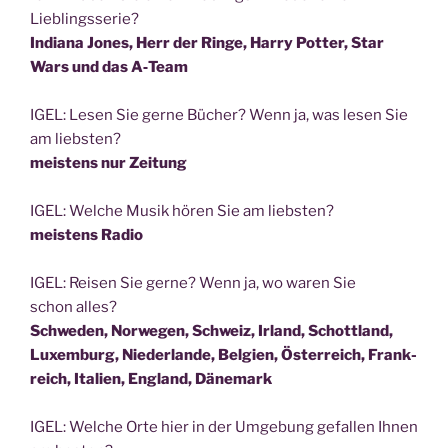
Lieblingsserie?
India­na Jones, Herr der Rin­ge, Har­ry Pot­ter, Star
Wars und das A‑Team
IGEL: Lesen Sie ger­ne Bücher? Wenn ja, was lesen Sie
am liebsten?
meis­tens nur Zeitung
IGEL: Wel­che Musik hören Sie am liebsten?
meis­tens Radio
IGEL: Rei­sen Sie ger­ne? Wenn ja, wo waren Sie
schon alles?
Schwe­den, Nor­we­gen, Schweiz, Irland, Schott­land,
Luxem­burg, Nie­der­lan­de, Bel­gi­en, Öster­reich, Frank­
reich, Ita­li­en, Eng­land, Dänemark
IGEL: Wel­che Orte hier in der Umge­bung gefal­len Ihnen