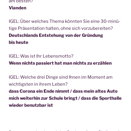
am besten?
Vian­den
IGEL: Über wel­ches The­ma könn­ten Sie eine 30-minü­
ti­ge Prä­sen­ta­ti­on hal­ten, ohne sich vorzubereiten?
Deutsch­lands Ent­ste­hung von der Grün­dung
bis heute
IGEL: Was ist Ihr Lebensmotto?
Wenn nichts pas­siert hat man nichts zu erzählen
IGEL: Wel­che drei Din­ge sind Ihnen im Moment am
wich­tigs­ten in ihrem Leben?
dass Coro­na ein Ende nimmt / dass mein altes Auto
mich wei­ter­hin zur Schu­le bringt / dass die Sport­hal­le
wie­der benutz­bar ist