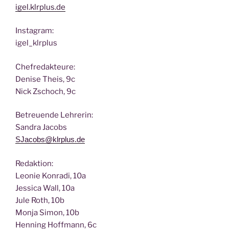
igel.klrplus.de
Insta­gram:
igel_klrplus
Chef­re­dak­teu­re:
Deni­se Theis, 9c
Nick Zscho­ch, 9c
Betreu­en­de Lehrerin:
San­dra Jacobs
SJacobs@klrplus.de
Redak­ti­on:
Leo­nie Kon­ra­di, 10a
Jes­si­ca Wall, 10a
Jule Roth, 10b
Mon­ja Simon, 10b
Hen­ning Hoff­mann, 6c