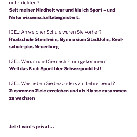
unterrichten?
Seit mei­ner Kind­heit war und bin ich Sport – und
Naturwissenschaftsbegeistert.
IGEL: An wel­cher Schu­le waren Sie vorher?
Real­schu­le Stein­heim, Gym­na­si­um Stadt­lohn, Real­
schu­le plus Neuerburg
IGEL: War­um sind Sie nach Prüm gekommen?
Weil das Fach Sport hier Schwer­punkt ist!
IGEL: Was lie­ben Sie beson­ders am Lehrerberuf?
Zusam­men Zie­le errei­chen und als Klas­se zusam­men
zu wachsen
Jetzt wird’s privat…