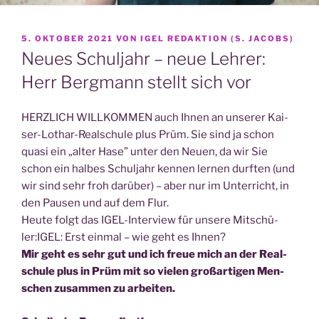
VERÖFFENTLICHT
5. OKTOBER 2021
VON
IGEL REDAKTION (S. JACOBS)
AM
Neues Schuljahr – neue Lehrer:
Herr Bergmann stellt sich vor
HERZLICH WILLKOMMEN auch Ihnen an unse­rer Kai­
ser-Lothar-Real­schu­le plus Prüm. Sie sind ja schon
qua­si ein „alter Hase” unter den Neu­en, da wir Sie
schon ein hal­bes Schul­jahr ken­nen ler­nen durf­ten (und
wir sind sehr froh dar­über) – aber nur im Unter­richt, in
den Pau­sen und auf dem Flur.
Heu­te folgt das IGEL-Inter­view für unse­re Mit­schü­
ler:
IGEL: Erst ein­mal – wie geht es Ihnen?
Mir geht es sehr gut und ich freue mich an der Real­
schu­le plus in Prüm mit so vie­len groß­ar­ti­gen Men­
schen zusam­men zu arbeiten.