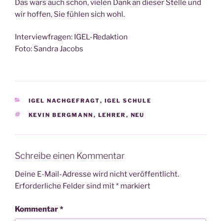
Das wars auch schon, vie­len Dank an die­ser Stel­le und
wir hof­fen, Sie füh­len sich wohl.
Inter­view­fra­gen: IGEL-Redaktion
Foto: San­dra Jacobs
KATEGORIEN
IGEL NACHGEFRAGT
,
IGEL SCHULE
SCHLAGWÖRTER
KEVIN BERGMANN
,
LEHRER
,
NEU
Schreibe einen Kommentar
Deine E-Mail-Adresse wird nicht veröffentlicht.
Erforderliche Felder sind mit
*
markiert
Kommentar
*