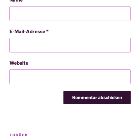
Name
*
E-Mail-Adresse
*
Website
Beitragsnavigation
Vorheriger
ZURÜCK