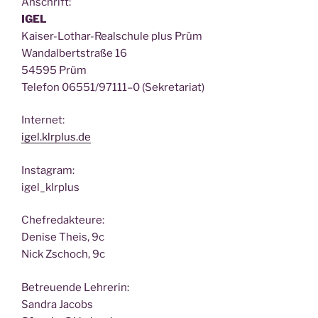
Anschrift:
IGEL
Kai­ser-Lothar-Real­schu­le plus Prüm
Wan­dal­bert­stra­ße 16
54595 Prüm
Tele­fon 06551/97111–0 (Sekre­ta­ri­at)
Inter­net:
igel.klrplus.de
Insta­gram:
igel_klrplus
Chef­re­dak­teu­re:
Deni­se Theis, 9c
Nick Zscho­ch, 9c
Betreu­en­de Lehrerin:
San­dra Jacobs