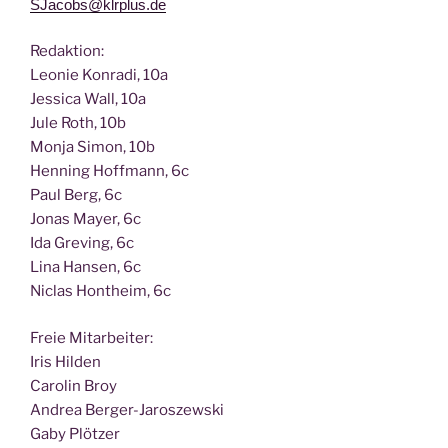
SJacobs@klrplus.de
Redak­ti­on:
Leo­nie Kon­ra­di, 10a
Jes­si­ca Wall, 10a
Jule Roth, 10b
Mon­ja Simon, 10b
Hen­ning Hoff­mann, 6c
Paul Berg, 6c
Jonas May­er, 6c
Ida Gre­ving, 6c
Lina Han­sen, 6c
Nic­las Hont­heim, 6c
Freie Mit­ar­bei­ter:
Iris Hilden
Caro­lin Broy
Andrea Berger-Jaroszewski
Gaby Plötzer