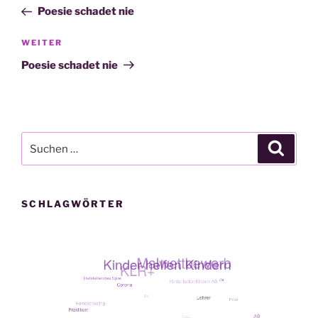
Beitrag
Poesie schadet nie
Nächster
WEITER
Beitrag
Poesie schadet nie
Suche
Suche
nach:
SCHLAGWÖRTER