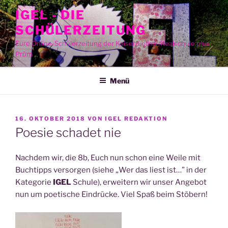
Zum
IGEL - DIE
Inhalt
SCHÜLERZEITUNG
springen
Eure Online-Schülerzeitung der Kaiser-Lothar-Realschule plus
Prüm
Menü
VERÖFFENTLICHT
16. OKTOBER 2018
VON
IGEL REDAKTION
AM
Poesie schadet nie
Nach­dem wir, die 8b, Euch nun schon eine Wei­le mit
Buch­tipps ver­sor­gen (sie­he „Wer das liest ist…” in der
Kate­go­rie
IGEL
Schu­le), erwei­tern wir unser Ange­bot
nun um poe­ti­sche Ein­drü­cke. Viel Spaß beim Stöbern!