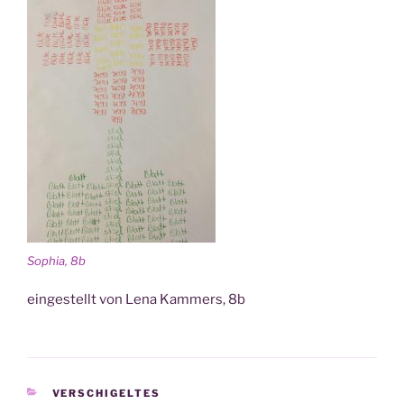
Sophia, 8b
ein­ge­stellt von Lena Kam­mers, 8b
KATEGORIEN
VERSCHIGELTES