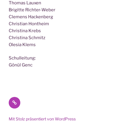
Tho­mas Lauxen
Bri­git­te Richter-Weber
Cle­mens Hackenberg
Chris­ti­an Hontheim
Chris­ti­na Krebs
Chris­ti­na Schmitz
Ole­sia Klems
Schul­lei­tung:
Gönül Genc
Datenschutz
Mit Stolz präsentiert von WordPress