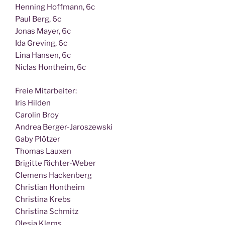
Hen­ning Hoff­mann, 6c
Paul Berg, 6c
Jonas May­er, 6c
Ida Gre­ving, 6c
Lina Han­sen, 6c
Nic­las Hont­heim, 6c
Freie Mit­ar­bei­ter:
Iris Hilden
Caro­lin Broy
Andrea Berger-Jaroszewski
Gaby Plötzer
Tho­mas Lauxen
Bri­git­te Richter-Weber
Cle­mens Hackenberg
Chris­ti­an Hontheim
Chris­ti­na Krebs
Chris­ti­na Schmitz
Ole­sia Klems