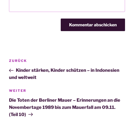
Beitragsnavigation
Vorheriger
ZURÜCK
Beitrag
Kinder stärken, Kinder schützen – in Indonesien
und weltweit
Nächster
WEITER
Beitrag
Die Toten der Berliner Mauer – Erinnerungen an die
Novembertage 1989 bis zum Mauerfall am 09.11.
(Teil 10)