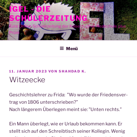
Zum
IGEL - DIE
Inhalt
SCHÜLERZEITUNG
springen
Eure Online-Schülerzeitung der Kaiser-Lothar-Realschule plus
Prüm
Menü
VERÖFFENTLICHT
11. JANUAR 2023
VON
SHAHDAD K.
AM
Witzeecke
Geschichts­leh­rer zu Fri­da: ”Wo wur­de der Frie­dens­ver­
trag von 1806 unterschrieben?”
Nach län­ge­rem Über­le­gen meint sie: ”Unten rechts.”
Ein Mann über­legt, wie er Urlaub bekom­men kann. Er
stellt sich auf den Schreib­tisch sei­ner Kol­le­gin. Wenig