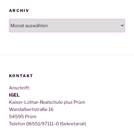
ARCHIV
Archiv
KONTAKT
Anschrift:
IGEL
Kai­ser-Lothar-Real­schu­le plus Prüm
Wan­dal­bert­stra­ße 16
54595 Prüm
Tele­fon 06551/97111–0 (Sekre­ta­ri­at)