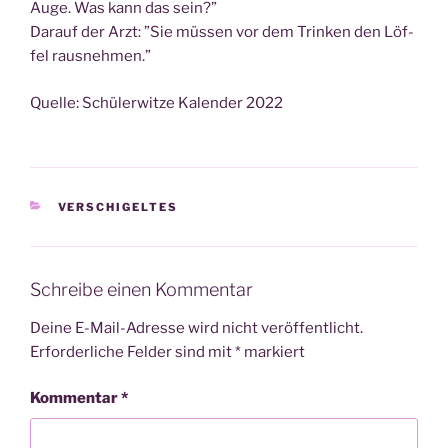
Auge. Was kann das sein?”
Dar­auf der Arzt: ”Sie müs­sen vor dem Trin­ken den Löf­
fel rausnehmen.”
Quel­le: Schü­ler­wit­ze Kalen­der 2022
KATEGORIEN
VERSCHIGELTES
Schreibe einen Kommentar
Deine E-Mail-Adresse wird nicht veröffentlicht.
Erforderliche Felder sind mit
*
markiert
Kommentar
*