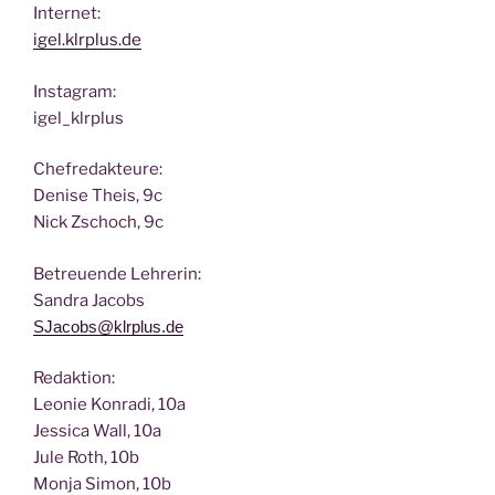
Inter­net:
igel.klrplus.de
Insta­gram:
igel_klrplus
Chef­re­dak­teu­re:
Deni­se Theis, 9c
Nick Zscho­ch, 9c
Betreu­en­de Lehrerin:
San­dra Jacobs
SJacobs@klrplus.de
Redak­ti­on:
Leo­nie Kon­ra­di, 10a
Jes­si­ca Wall, 10a
Jule Roth, 10b
Mon­ja Simon, 10b