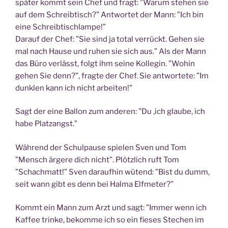
spä­ter kommt sein Chef und fragt: ”War­um ste­hen sie
auf dem Schreib­tisch?” Ant­wor­tet der Mann: ”Ich bin
eine Schreibtischlampe!”
Dar­auf der Chef: ”Sie sind ja total ver­rückt. Gehen sie
mal nach Hau­se und ruhen sie sich aus.” Als der Mann
das Büro ver­lässt, folgt ihm sei­ne Kol­le­gin. ”Wohin
gehen Sie denn?”, frag­te der Chef. Sie ant­wor­te­te: ”Im
dunk­len kann ich nicht arbeiten!”
Sagt der eine Bal­lon zum ande­ren: ”Du ‚ich glau­be, ich
habe Platzangst.”
Wäh­rend der Schul­pau­se spie­len Sven und Tom
”Mensch ärge­re dich nicht”. Plötz­lich ruft Tom
”Schach­matt!” Sven dar­auf­hin wütend: ”Bist du dumm,
seit wann gibt es denn bei Hal­ma Elfmeter?”
Kommt ein Mann zum Arzt und sagt: ”Immer wenn ich
Kaf­fee trin­ke, bekom­me ich so ein fie­ses Ste­chen im