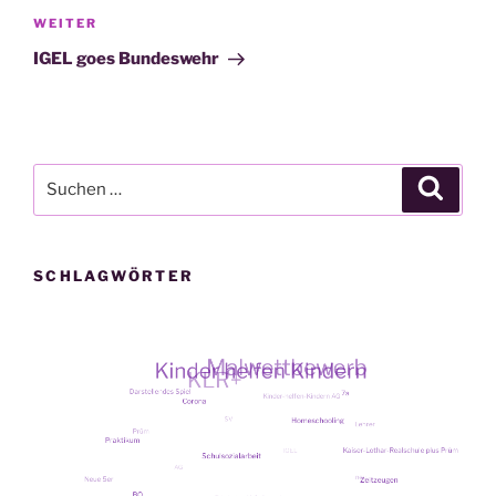
Nächster
WEITER
Beitrag
IGEL goes Bundeswehr
Suche
Suche
nach:
SCHLAGWÖRTER