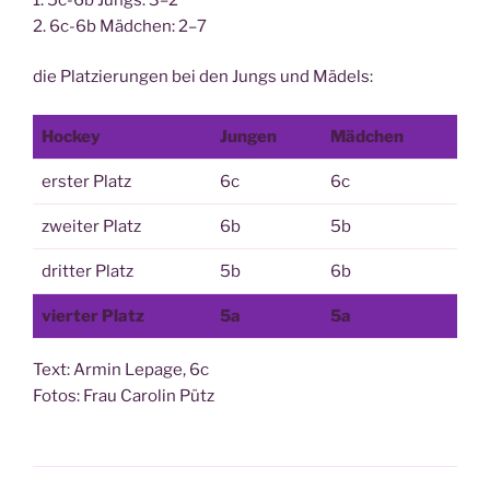
2. 6c-6b Mäd­chen: 2–7
die Plat­zie­run­gen bei den Jungs und Mädels:
Hockey
Jun­gen
Mäd­chen
ers­ter Platz
6c
6c
zwei­ter Platz
6b
5b
drit­ter Platz
5b
6b
vier­ter Platz
5a
5a
Text: Armin Lepage, 6c
Fotos: Frau Caro­lin Pütz