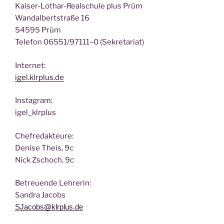
Kai­ser-Lothar-Real­schu­le plus Prüm
Wan­dal­bert­stra­ße 16
54595 Prüm
Tele­fon 06551/97111–0 (Sekre­ta­ri­at)
Inter­net:
igel.klrplus.de
Insta­gram:
igel_klrplus
Chef­re­dak­teu­re:
Deni­se Theis, 9c
Nick Zscho­ch, 9c
Betreu­en­de Lehrerin:
San­dra Jacobs
SJacobs@klrplus.de