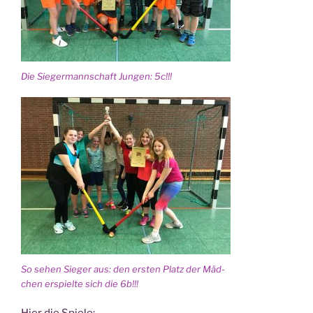
Die Sie­ger­mann­schaft Jun­gen: 5c!!!
So sehen Sie­ger aus: den ers­ten Platz der Mäd­
chen erspiel­te sich die 6b!!!