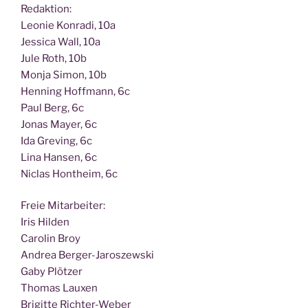
Redak­ti­on:
Leo­nie Kon­ra­di, 10a
Jes­si­ca Wall, 10a
Jule Roth, 10b
Mon­ja Simon, 10b
Hen­ning Hoff­mann, 6c
Paul Berg, 6c
Jonas May­er, 6c
Ida Gre­ving, 6c
Lina Han­sen, 6c
Nic­las Hont­heim, 6c
Freie Mit­ar­bei­ter:
Iris Hilden
Caro­lin Broy
Andrea Berger-Jaroszewski
Gaby Plötzer
Tho­mas Lauxen
Bri­git­te Richter-Weber