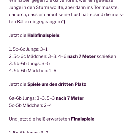
Wir haben gegen die 6a ver­lo­ren, weil ein gewis­ser
Jun­ge in den Sturm woll­te, aber dann ins Tor muss­te,
dadurch, dass er dar­auf kei­ne Lust hat­te, sind die meis­
ten Bäl­le rein­ge­ge­an­gen
:´(
Jetzt die
Halb­fi­nal­spie­le
:
1. 5c-6c Jungs: 3–1
2. 5c-6c Mäd­chen: 3–3: 4–6
nach 7 Meter
schießen
3. 5b-6b Jungs: 3–5
4. 5b-6b Mäd­chen: 1–6
Jetzt die
Spie­le um den drit­ten Platz
6a-6b Jungs: 3–3, 5–3
nach 7 Meter
5c-5b Mäd­chen: 2–4
Und jetzt die heiß erwar­te­ten
Finalspiele
1. 5c-6b Jungs: 3–2