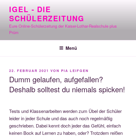
Zum
IGEL - DIE
Inhalt
SCHÜLERZEITUNG
springen
Eure Online-Schülerzeitung der Kaiser-Lothar-Realschule plus
Prüm
Menü
VERÖFFENTLICHT
22. FEBRUAR 2021
VON
PIA LEIFGEN
AM
Dumm gelaufen, aufgefallen?
Deshalb solltest du niemals spicken!
Tests und Klas­sen­ar­bei­ten wer­den zum Übel der Schü­ler
lei­der in jeder Schu­le und das auch noch regel­mä­ßig
geschrie­ben. Dabei kennt doch jeder das Gefühl, ein­fach
kei­nen Bock auf Ler­nen zu haben, oder? Trotz­dem rei­ßen