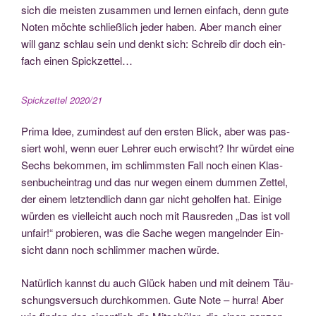
sich die meis­ten zusam­men und ler­nen ein­fach, denn gute
Noten möch­te schließ­lich jeder haben. Aber manch einer
will ganz schlau sein und denkt sich: Schreib dir doch ein­
fach einen Spickzettel…
Spick­zet­tel 2020/21
Pri­ma Idee, zumin­dest auf den ers­ten Blick, aber was pas­
siert wohl, wenn euer Leh­rer euch erwischt? Ihr wür­det eine
Sechs bekom­men, im schlimms­ten Fall noch einen Klas­
sen­buch­ein­trag und das nur wegen einem dum­men Zet­tel,
der einem letzt­end­lich dann gar nicht gehol­fen hat. Eini­ge
wür­den es viel­leicht auch noch mit Raus­re­den „Das ist voll
unfair!“ pro­bie­ren, was die Sache wegen man­geln­der Ein­
sicht dann noch schlim­mer machen würde.
Natür­lich kannst du auch Glück haben und mit dei­nem Täu­
schungs­ver­such durch­kom­men. Gute Note – hur­ra! Aber