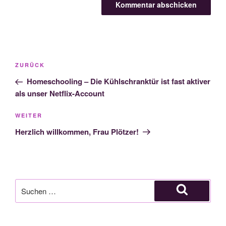
Beitragsnavigation
Vorheriger
ZURÜCK
Beitrag
Homeschooling – Die Kühlschranktür ist fast aktiver
als unser Netflix-Account
Nächster
WEITER
Beitrag
Herzlich willkommen, Frau Plötzer!
Suche
nach:
Suchen