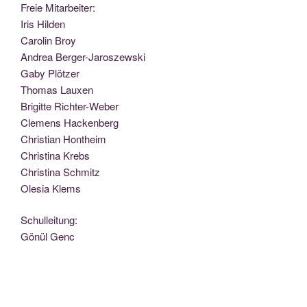
Freie Mit­ar­bei­ter:
Iris Hilden
Caro­lin Broy
Andrea Berger-Jaroszewski
Gaby Plötzer
Tho­mas Lauxen
Bri­git­te Richter-Weber
Cle­mens Hackenberg
Chris­ti­an Hontheim
Chris­ti­na Krebs
Chris­ti­na Schmitz
Ole­sia Klems
Schul­lei­tung:
Gönül Genc