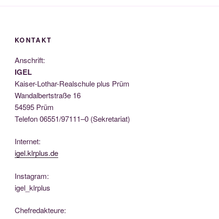
KONTAKT
Anschrift:
IGEL
Kai­ser-Lothar-Real­schu­le plus Prüm
Wan­dal­bert­stra­ße 16
54595 Prüm
Tele­fon 06551/97111–0 (Sekre­ta­ri­at)
Inter­net:
igel.klrplus.de
Insta­gram:
igel_klrplus
Chef­re­dak­teu­re: