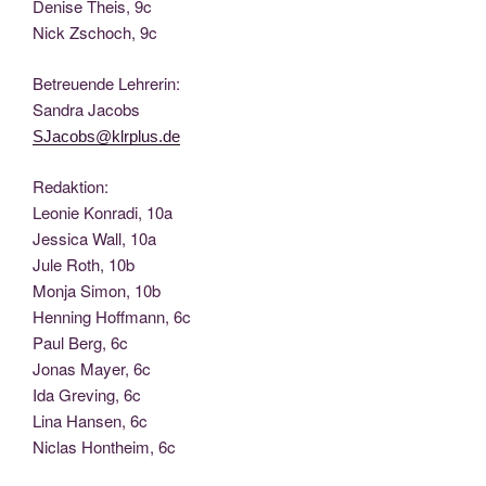
Deni­se Theis, 9c
Nick Zscho­ch, 9c
Betreu­en­de Lehrerin:
San­dra Jacobs
SJacobs@klrplus.de
Redak­ti­on:
Leo­nie Kon­ra­di, 10a
Jes­si­ca Wall, 10a
Jule Roth, 10b
Mon­ja Simon, 10b
Hen­ning Hoff­mann, 6c
Paul Berg, 6c
Jonas May­er, 6c
Ida Gre­ving, 6c
Lina Han­sen, 6c
Nic­las Hont­heim, 6c