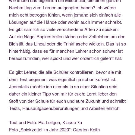
wie fin­den das eigent­lich die Mit­schü­ler, die einen gan­zen
Nach­mit­tag zum Ler­nen auf­ge­op­fert haben? Ich wür­de
mich echt betro­gen füh­len, wenn jemand sich ein­fach alle
Lösun­gen auf die Hän­de oder wohin auch immer schreibt.
Es gibt näm­lich so vie­le ver­schie­de­ne Arten zu spi­cken:
Auf die Nägel Papier­strei­fen kle­ben oder Zet­tel­chen um den
Blei­stift, das Line­al oder die Trink­fla­sche wickeln. Das ist so
hin­ter­häl­tig, dass es für man­chen Leh­rer schon schwer ist
her­aus­zu­fin­den, wer spickt und wer ordent­lich gelernt hat.
Es gibt Leh­rer, die alle Schü­ler kon­trol­lie­ren, bevor sie mit
dem Test begin­nen, was eigent­lich ja schon kor­rekt ist.
Jeden­falls möch­te ich nie­mals in so einer Situa­ti­on sein,
daher ein klei­ner Tipp von mir für euch: Lernt lie­ber den
Stoff von der Schu­le für euch und eure Zukunft und schreibt
Tests, Haus­auf­ga­ben­über­prü­fun­gen und Arbei­ten ehrlich!
Text und Foto: Pia Leif­gen, Klas­se 7a
Foto „Spick­zet­tel im Jahr 2020”: Cars­ten Keith