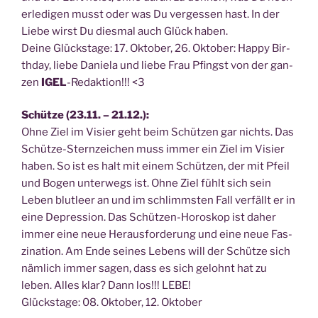
erle­di­gen musst oder was Du ver­ges­sen hast. In der
Lie­be wirst Du dies­mal auch Glück haben.
Dei­ne Glücks­ta­ge: 17. Okto­ber, 26. Okto­ber: Hap­py Bir­
th­day, lie­be Danie­la und lie­be Frau Pfingst von der gan­
zen
IGEL
-Redak­ti­on!!! <3
Schüt­ze (23.11. – 21.12.):
Ohne Ziel im Visier geht beim Schüt­zen gar nichts. Das
Schüt­ze-Stern­zei­chen muss immer ein Ziel im Visier
haben. So ist es halt mit einem Schüt­zen, der mit Pfeil
und Bogen unter­wegs ist. Ohne Ziel fühlt sich sein
Leben blut­leer an und im schlimms­ten Fall ver­fällt er in
eine Depres­si­on. Das Schüt­zen-Horo­skop ist daher
immer eine neue Her­aus­for­de­rung und eine neue Fas­
zi­na­ti­on. Am Ende sei­nes Lebens will der Schüt­ze sich
näm­lich immer sagen, dass es sich gelohnt hat zu
leben. Alles klar? Dann los!!! LEBE!
Glücks­ta­ge: 08. Okto­ber, 12. Oktober