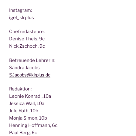
Insta­gram:
igel_klrplus
Chef­re­dak­teu­re:
Deni­se Theis, 9c
Nick Zscho­ch, 9c
Betreu­en­de Lehrerin:
San­dra Jacobs
SJacobs@klrplus.de
Redak­ti­on:
Leo­nie Kon­ra­di, 10a
Jes­si­ca Wall, 10a
Jule Roth, 10b
Mon­ja Simon, 10b
Hen­ning Hoff­mann, 6c
Paul Berg, 6c