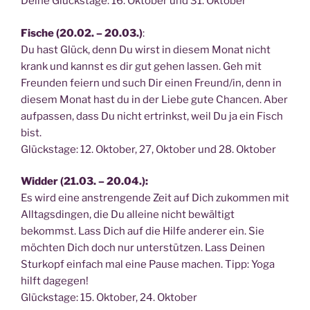
Dei­ne Glücks­ta­ge: 16. Okto­ber und 31. Oktober
Fische (20.02. – 20.03.)
:
Du hast Glück, denn Du wirst in die­sem Monat nicht
krank und kannst es dir gut gehen las­sen. Geh mit
Freun­den fei­ern und such Dir einen Freund/in, denn in
die­sem Monat hast du in der Lie­be gute Chan­cen. Aber
auf­pas­sen, dass Du nicht ertrinkst, weil Du ja ein Fisch
bist.
Glücks­ta­ge: 12. Okto­ber, 27, Okto­ber und 28. Oktober
Wid­der (21.03. – 20.04.):
Es wird eine anstren­gen­de Zeit auf Dich zukom­men mit
All­tags­din­gen, die Du allei­ne nicht bewäl­tigt
bekommst. Lass Dich auf die Hil­fe ande­rer ein. Sie
möch­ten Dich doch nur unter­stüt­zen. Lass Dei­nen
Stur­kopf ein­fach mal eine Pau­se machen. Tipp: Yoga
hilft dage­gen!
Glücks­ta­ge: 15. Okto­ber, 24. Oktober