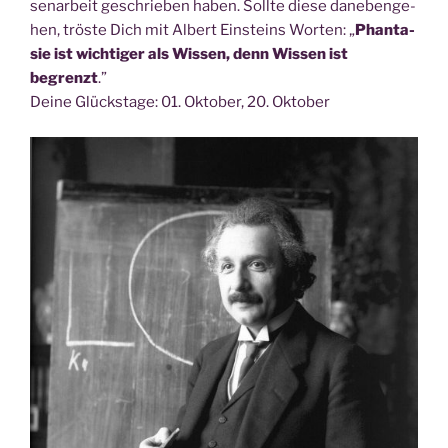
sen­ar­beit geschrie­ben haben. Soll­te die­se dane­ben­ge­
hen, trös­te Dich mit Albert Ein­steins Wor­ten: „
Phan­ta­
sie ist wich­ti­ger als Wis­sen, denn Wis­sen ist
begrenzt
.”
Dei­ne Glücks­ta­ge: 01. Okto­ber, 20. Oktober