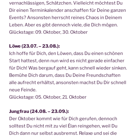
ver­nach­läs­si­gen, Schätz­chen. Viel­leicht möch­test Du
Dir einen Ter­min­ka­len­der anschaf­fen für Dei­ne gan­zen
Events? Ansons­ten herrscht rei­nes Cha­os in Dei­nem
Leben. Aber es gibt den­noch vie­le, die Dich mögen.
Glücks­ta­ge: 09. Okto­ber, 30. Oktober
Löwe (23.07. – 23.08.):
Ich hof­fe für Dich, den Löwen, dass Du einen schö­nen
Start hat­test, denn nun wird es nicht gera­de ein­fa­cher
für Dich! Was berg­auf geht, kann schnell wie­der sin­ken.
Bemü­he Dich dar­um, dass Du Dei­ne Freund­schaf­ten
alle auf­recht erhältst, ansons­ten machst Du Dir schnell
neue Fein­de.
Glücks­ta­ge: 05. Okto­ber, 21. Oktober
Jung­frau (24.08. – 23.09.):
Der Okto­ber kommt wie für Dich geru­fen, den­noch
soll­test Du nicht mit zu viel Élan rein­ge­hen, weil Du
Dich dann nur selbst aus­bremst. Rela­xe und sei die