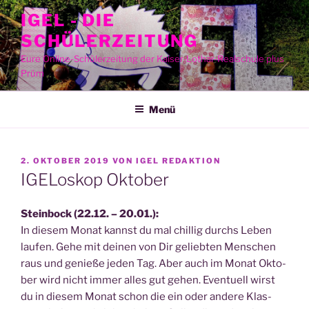
Zum
IGEL - DIE
Inhalt
SCHÜLERZEITUNG
springen
Eure Online-Schülerzeitung der Kaiser-Lothar-Realschule plus
Prüm
Menü
VERÖFFENTLICHT
2. OKTOBER 2019
VON
IGEL REDAKTION
AM
IGELoskop Oktober
Stein­bock (22.12. – 20.01.):
In die­sem Monat kannst du mal chil­lig durchs Leben
lau­fen. Gehe mit dei­nen von Dir gelieb­ten Men­schen
raus und genie­ße jeden Tag. Aber auch im Monat Okto­
ber wird nicht immer alles gut gehen. Even­tu­ell wirst
du in die­sem Monat schon die ein oder ande­re Klas­