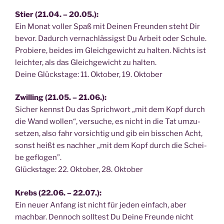
Stier (21.04. – 20.05.):
Ein Monat vol­ler Spaß mit Dei­nen Freun­den steht Dir
bevor. Dadurch ver­nach­läs­sigst Du Arbeit oder Schu­le.
Pro­bie­re, bei­des im Gleich­ge­wicht zu hal­ten. Nichts ist
leich­ter, als das Gleich­ge­wicht zu hal­ten.
Dei­ne Glücks­ta­ge: 11. Okto­ber, 19. Oktober
Zwil­ling (21.05. – 21.06.):
Sicher kennst Du das Sprich­wort „mit dem Kopf durch
die Wand wol­len“, ver­su­che, es nicht in die Tat umzu­
set­zen, also fahr vor­sich­tig und gib ein biss­chen Acht,
sonst heißt es nach­her „mit dem Kopf durch die Schei­
be geflo­gen”.
Glücks­ta­ge: 22. Okto­ber, 28. Oktober
Krebs (22.06. – 22.07.):
Ein neu­er Anfang ist nicht für jeden ein­fach, aber
mach­bar. Den­noch soll­test Du Dei­ne Freun­de nicht