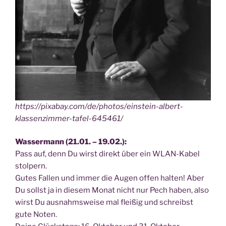
https://pixabay.com/de/photos/einstein-albert-
klassenzimmer-tafel-645461/
Was­ser­mann (21.01. – 19.02.):
Pass auf, denn Du wirst direkt über ein WLAN-Kabel
stol­pern.
Gutes Fal­len und immer die Augen offen hal­ten! Aber
Du sollst ja in die­sem Monat nicht nur Pech haben, also
wirst Du aus­nahms­wei­se mal flei­ßig und schreibst
gute Noten.