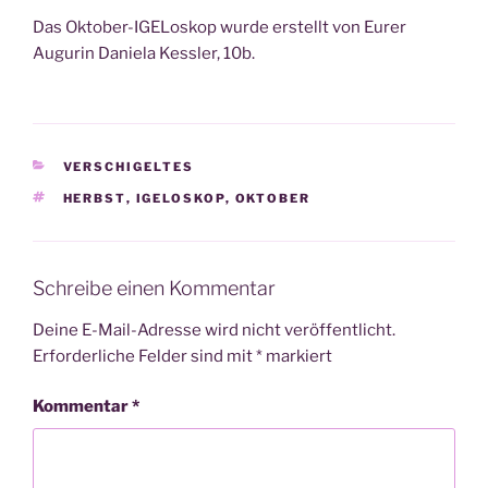
Das Okto­ber-IGE­Lo­skop wur­de erstellt von Eurer
Augu­rin Danie­la Kess­ler, 10b.
KATEGORIEN
VERSCHIGELTES
SCHLAGWÖRTER
HERBST
,
IGELOSKOP
,
OKTOBER
Schreibe einen Kommentar
Deine E-Mail-Adresse wird nicht veröffentlicht.
Erforderliche Felder sind mit
*
markiert
Kommentar
*