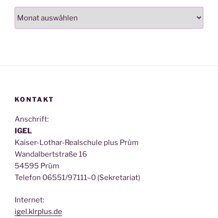
Archiv
KONTAKT
Anschrift:
IGEL
Kai­ser-Lothar-Real­schu­le plus Prüm
Wan­dal­bert­stra­ße 16
54595 Prüm
Tele­fon 06551/97111–0 (Sekre­ta­ri­at)
Inter­net:
igel.klrplus.de