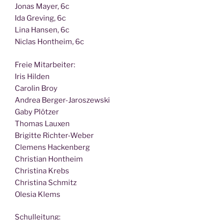
Jonas May­er, 6c
Ida Gre­ving, 6c
Lina Han­sen, 6c
Nic­las Hont­heim, 6c
Freie Mit­ar­bei­ter:
Iris Hilden
Caro­lin Broy
Andrea Berger-Jaroszewski
Gaby Plötzer
Tho­mas Lauxen
Bri­git­te Richter-Weber
Cle­mens Hackenberg
Chris­ti­an Hontheim
Chris­ti­na Krebs
Chris­ti­na Schmitz
Ole­sia Klems
Schul­lei­tung: