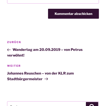
Beitragsnavigation
Vorheriger
ZURÜCK
Beitrag
Wandertag am 20.09.2019 – von Petrus
verwöhnt!
Nächster
WEITER
Beitrag
Johannes Reuschen – von der KLR zum
Stadtbürgermeister
Suche
Suche