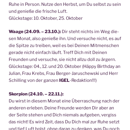
Ruhe in Per­son. Nut­ze den Herbst, um Du selbst zu sein
und genie­ße die fri­sche Luft.
Glücks­ta­ge: 10. Okto­ber, 25. Oktober
Waa­ge (24.09. – 23.10.):
Dir steht nichts im Weg die­
sen Monat, also genie­ße ihn. Und ver­su­che nicht, es auf
die Spit­ze zu trei­ben, weil es bei Dei­nen Mit­men­schen
gera­de nicht ein­fach läuft. Treff Dich mit Dei­nen
Freun­den und ver­su­che, sie nicht all­zu doll zu ärgern.
Glücks­ta­ge: 04., 12. und 20. Okto­ber (Häp­py Bir­th­day an
Juli­an, Frau Krebs, Frau Ber­ger-Jaru­schew­ski und Herr
Schil­ling von der gan­zen
IGEL
-Redak­ti­on!!!)
Skor­pi­on (24.10. – 22.11.):
Du wirst in die­sem Monat eine Über­ra­schung nach der
ande­ren erle­ben. Dei­ne Freun­de wer­den Dir aber an
der Sei­te ste­hen und Dich nie­mals auf­ge­ben, ver­giss
das nicht! Es wird Zeit, dass Du Dich mal zur Ruhe setzt
und tief Luft holst, ohne dar­an zu den­ken, was Du noch