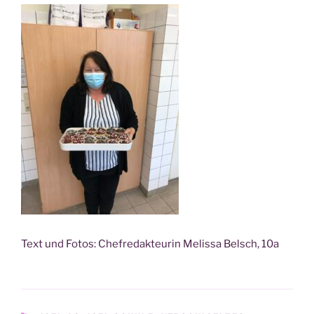
Text und Fotos: Chef­re­dak­teu­rin Melis­sa Belsch, 10a