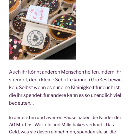
Auch ihr könnt ande­ren Men­schen hel­fen, indem ihr
spen­det, denn klei­ne Schrit­te kön­nen Gro­ßes bewir­
ken. Selbst wenn es nur eine Klei­nig­keit für euch ist,
die ihr spen­det, für ande­re kann es so unend­lich viel
bedeuten…
In der ers­ten und zwei­ten Pau­se haben die Kin­der der
AG Muf­fins, Waf­feln und Milks­hakes ver­kauft. Das
Geld, was sie davon ein­neh­men, spen­den sie an die