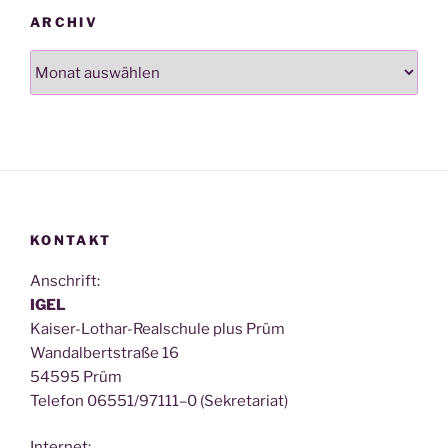
ARCHIV
Archiv
KONTAKT
Anschrift:
IGEL
Kai­ser-Lothar-Real­schu­le plus Prüm
Wan­dal­bert­stra­ße 16
54595 Prüm
Tele­fon 06551/97111–0 (Sekre­ta­ri­at)
Inter­net: