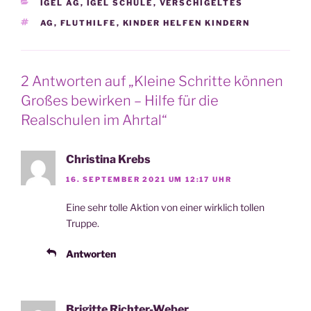
KATEGORIEN
IGEL AG
,
IGEL SCHULE
,
VERSCHIGELTES
SCHLAGWÖRTER
AG
,
FLUTHILFE
,
KINDER HELFEN KINDERN
2 Antworten auf „Kleine Schritte können
Großes bewirken – Hilfe für die
Realschulen im Ahrtal“
Christina Krebs
16. SEPTEMBER 2021 UM 12:17 UHR
Eine sehr tol­le Akti­on von einer wirk­lich tol­len
Truppe.
Antworten
Brigitte Richter-Weber