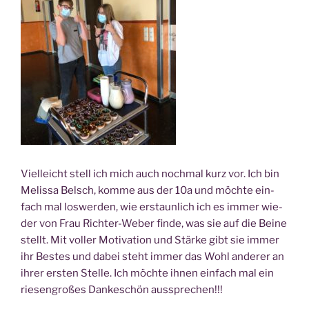
Viel­leicht stell ich mich auch noch­mal kurz vor. Ich bin
Melis­sa Belsch, kom­me aus der 10a und möch­te ein­
fach mal los­wer­den, wie erstaun­lich ich es immer wie­
der von Frau Rich­ter-Weber fin­de, was sie auf die Bei­ne
stellt. Mit vol­ler Moti­va­ti­on und Stär­ke gibt sie immer
ihr Bes­tes und dabei steht immer das Wohl ande­rer an
ihrer ers­ten Stel­le. Ich möch­te ihnen ein­fach mal ein
rie­sen­gro­ßes Dan­ke­schön aussprechen!!!