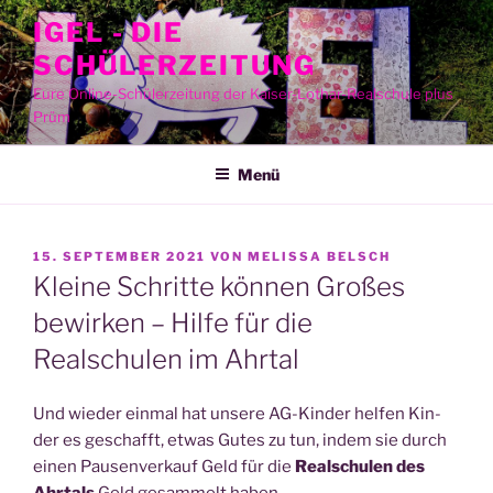
Zum
IGEL - DIE
Inhalt
SCHÜLERZEITUNG
springen
Eure Online-Schülerzeitung der Kaiser-Lothar-Realschule plus
Prüm
Menü
VERÖFFENTLICHT
15. SEPTEMBER 2021
VON
MELISSA BELSCH
AM
Kleine Schritte können Großes
bewirken – Hilfe für die
Realschulen im Ahrtal
Und wie­der ein­mal hat unse­re AG-Kin­der hel­fen Kin­
der es geschafft, etwas Gutes zu tun, indem sie durch
einen Pau­sen­ver­kauf Geld für die
Real­schu­len des