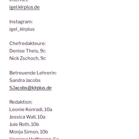
igel.klrplus.de
Insta­gram:
igel_klrplus
Chef­re­dak­teu­re:
Deni­se Theis, 9c
Nick Zscho­ch, 9c
Betreu­en­de Lehrerin:
San­dra Jacobs
SJacobs@klrplus.de
Redak­ti­on:
Leo­nie Kon­ra­di, 10a
Jes­si­ca Wall, 10a
Jule Roth, 10b
Mon­ja Simon, 10b