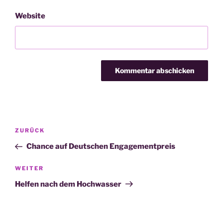
Website
Beitragsnavigation
Vorheriger
ZURÜCK
Beitrag
Chance auf Deutschen Engagementpreis
Nächster
WEITER
Beitrag
Helfen nach dem Hochwasser