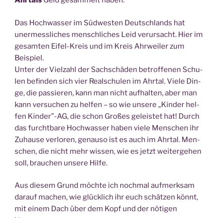
Ahrtals
Geld gesam­melt haben.
Das Hoch­was­ser im Süd­wes­ten Deutsch­lands hat
uner­mess­li­ches mensch­li­ches Leid ver­ur­sacht. Hier im
gesam­ten Eifel-Kreis und im Kreis Ahr­wei­ler zum
Beispiel.
Unter der Viel­zahl der Sach­schä­den betrof­fe­nen Schu­
len befin­den sich vier Real­schu­len im Ahrtal. Vie­le Din­
ge, die pas­sie­ren, kann man nicht auf­hal­ten, aber man
kann ver­su­chen zu hel­fen – so wie unse­re „Kin­der hel­
fen Kinder”-AG, die schon Gro­ßes geleis­tet hat! Durch
das furcht­ba­re Hoch­was­ser haben vie­le Men­schen ihr
Zuhau­se ver­lo­ren, genau­so ist es auch im Ahrtal. Men­
schen, die nicht mehr wis­sen, wie es jetzt wei­ter­ge­hen
soll, brau­chen unse­re Hilfe.
Aus die­sem Grund möch­te ich noch­mal auf­merk­sam
dar­auf machen, wie glück­lich ihr euch schät­zen könnt,
mit einem Dach über dem Kopf und der nöti­gen