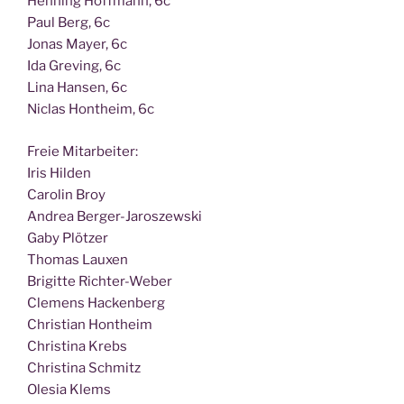
Hen­ning Hoff­mann, 6c
Paul Berg, 6c
Jonas May­er, 6c
Ida Gre­ving, 6c
Lina Han­sen, 6c
Nic­las Hont­heim, 6c
Freie Mit­ar­bei­ter:
Iris Hilden
Caro­lin Broy
Andrea Berger-Jaroszewski
Gaby Plötzer
Tho­mas Lauxen
Bri­git­te Richter-Weber
Cle­mens Hackenberg
Chris­ti­an Hontheim
Chris­ti­na Krebs
Chris­ti­na Schmitz
Ole­sia Klems