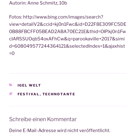
Autorin: Anne Schmitz, 10b
Fotos: http://www.bing.com/images/search?
view=detailV2&ccid=kj0n1Fwc&id=D22F8E309FC5DE
0B88FBCFF05BEAD2ABA70EC21E&thid=OIP.kj0n1Fw
cIARSSUOqb54oxAFhCw&q=parookaville+2017&simi
d=608049577244364121&selectedIndex=1&ajaxhist
=0
KATEGORIEN
IGEL WELT
SCHLAGWÖRTER
FESTIVAL
,
TECHNOTANTE
Schreibe einen Kommentar
Deine E-Mail-Adresse wird nicht veröffentlicht.