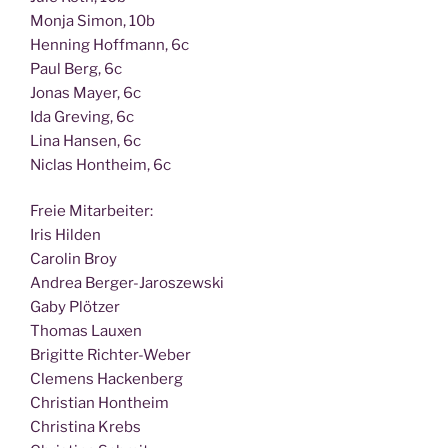
Mon­ja Simon, 10b
Hen­ning Hoff­mann, 6c
Paul Berg, 6c
Jonas May­er, 6c
Ida Gre­ving, 6c
Lina Han­sen, 6c
Nic­las Hont­heim, 6c
Freie Mit­ar­bei­ter:
Iris Hilden
Caro­lin Broy
Andrea Berger-Jaroszewski
Gaby Plötzer
Tho­mas Lauxen
Bri­git­te Richter-Weber
Cle­mens Hackenberg
Chris­ti­an Hontheim
Chris­ti­na Krebs