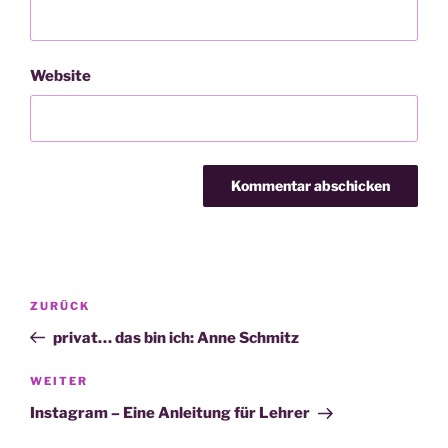
Website
Beitragsnavigation
Vorheriger
ZURÜCK
Beitrag
privat… das bin ich: Anne Schmitz
Nächster
WEITER
Beitrag
Instagram – Eine Anleitung für Lehrer