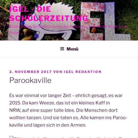
Zum
IGEL - DIE
Inhalt
SCHÜLERZEITUNG
springen
Eure Online-Schülerzeitung der Kaiser-Lothar-Realschule plus
Prüm
Menü
VERÖFFENTLICHT
2. NOVEMBER 2017
VON
IGEL REDAKTION
AM
Parookaville
Es war ein­mal vor lan­ger Zeit – ehr­lich gesagt, es war
2015. Da kam Weeze, das ist ein klei­nes Kaff in
NRW, auf eine super tol­le Idee. Die Men­schen dort
woll­ten tan­zen. Und sie taten es. Alle kamen ins Paroo­
ka­ville und lagen sich in den Armen.