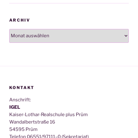
ARCHIV
Archiv
KONTAKT
Anschrift:
IGEL
Kai­ser-Lothar-Real­schu­le plus Prüm
Wan­dal­bert­stra­ße 16
54595 Prüm
Tele­fon 06551/97111–0 (Sekre­ta­ri­at)