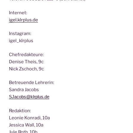
Inter­net:
igel.klrplus.de
Insta­gram:
igel_klrplus
Chef­re­dak­teu­re:
Deni­se Theis, 9c
Nick Zscho­ch, 9c
Betreu­en­de Lehrerin:
San­dra Jacobs
SJacobs@klrplus.de
Redak­ti­on:
Leo­nie Kon­ra­di, 10a
Jes­si­ca Wall, 10a
Jule Roth, 10b