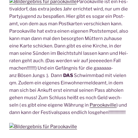
Paroo­ka­ville ist ein Fes­
ti­val­dorf, das extra jedes Jahr errich­tet wird, nur um die
Par­ty­ju­gend zu bespa­ßen. Hier gibt es sogar ein Post­
amt, von dem aus man Post­kar­ten ver­schi­cken kann.
Paroo­ka­ville hat extra einen eige­nen Post­stem­pel, also
kann man dann mal den besorg­ten Müt­tern zuhau­se
eine Kar­te schi­cken. Dann gibt es eine Kir­che, in der
man sei­ne Sün­den im Beicht­stuhl las­sen kann und Hei­
ra­ten geht auch. (Das wer­den wir auf jeeeeeden Fall
machen!!!!!!!) Und ein Gefäng­nis für die gaaaaaa­
anz Bösen Jungs :). Dann
DAS
Schwimm­bad mit vie­len
qm. Zudem ein eige­nes Ein­woh­ner­mel­de­amt, in dem
man sich bei Ankuft erst ein­mal sei­nen Pass abho­len
gehen muss! Zum Schluss heißt es noch Geld wech­
seln ( es gibt eine eige­ne Wäh­rung in
Paroo­ka­ville
) und
dann kann der Fes­ti­vals­pass end­lich losgehen!!!!!!!!!!!!!!