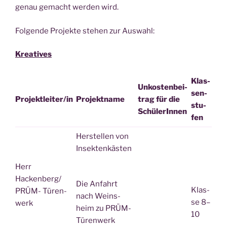
genau gemacht wer­den wird.
Fol­gen­de Pro­jek­te ste­hen zur Auswahl:
Krea­ti­ves
Klas­
Unkos­ten­bei­
sen­
Projektleiter/in
Pro­jekt­na­me
trag für die
stu­
SchülerInnen
fen
Her­stel­len von
Insektenkästen
Herr
Hackenberg/
Die Anfahrt
Klas­
PRÜM- Türen­
nach Weins­
se 8–
werk
heim zu PRÜM-
10
Türen­werk