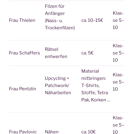
Fil­zen für
Klas­
Anfänger
Frau Thie­len
ca. 10–15€
se 5–
(Nass- u.
10
Trockenfilzen)
Klas­
Rät­sel
Frau Schaf­fers
ca. 5€
se 5–
entwerfen
10
Mate­ri­al
Klas­
Upcy­cling +
mitbringen:
se 5–
Patchwork/
T‑Shirts,
Frau Pentzlin
10
Näh­ar­bei­ten
Stof­fe, Tetra
Pak, Korken …
Klas­
se 5–
Frau Pav­lo­vic
Nähen
ca. 10€
10