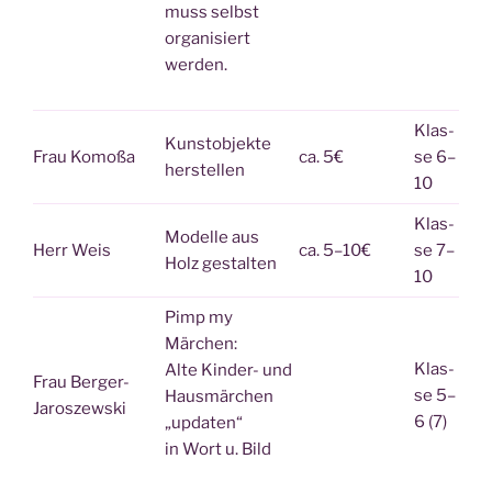
muss selbst
orga­ni­siert
werden.
Klas­
Kunst­ob­jek­te
Frau Komoßa
ca. 5€
se 6–
herstellen
10
Klas­
Model­le aus
Herr Weis
ca. 5–10€
se 7–
Holz gestalten
10
Pimp my
Märchen:
Klas­
Alte Kin­der- und
Frau Ber­ger-
se 5–
Haus­mär­chen
Jaroszewski
6 (7)
„upda­ten“
in Wort u. Bild