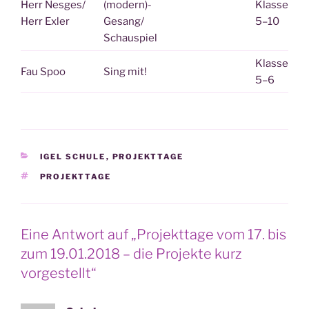
Herr Nesges/
(modern)-
Klas­se
Herr Exler
Gesang/
5–10
Schauspiel
Klas­se
Fau Spoo
Sing mit!
5–6
KATEGORIEN
IGEL SCHULE
,
PROJEKTTAGE
SCHLAGWÖRTER
PROJEKTTAGE
Eine Antwort auf „Projekttage vom 17. bis
zum 19.01.2018 – die Projekte kurz
vorgestellt“