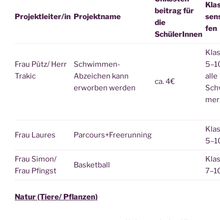
Kla
bei­trag für
Projektleiter/in
Pro­jekt­na­me
sen­
die
fen
SchülerInnen
Klas
Frau Pütz/ Herr
Schwim­men-
5–1
Trakic
Abzei­chen kann
alle
ca. 4€
erwor­ben werden
Sch
mer
Klas
Frau Lau­res
Parcours+Freerunning
5–1
Frau Simon/
Klas
Bas­ket­ball
Frau Pfingst
7–1
Natur (Tiere/ Pflanzen)