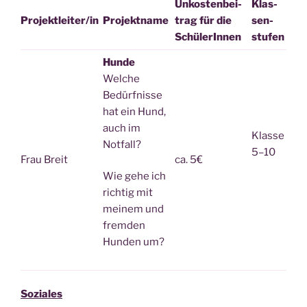
Unkos­ten­bei­
Klas­
Projektleiter/in
Pro­jekt­na­me
trag für die
sen­
SchülerInnen
stu­fen
Hun­de
Wel­che
Bedürf­nis­se
hat ein Hund,
auch im
Klas­se
Notfall?
5–10
Frau Breit
ca. 5€
Wie gehe ich
rich­tig mit
mei­nem und
frem­den
Hun­den um?
Sozia­les