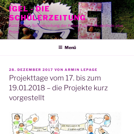
Zum
IGEL - DIE
Inhalt
SCHÜLERZEITUNG
springen
Eure Online-Schülerzeitung der Kaiser-Lothar-Realschule plus
Prüm
Menü
VERÖFFENTLICHT
28. DEZEMBER 2017
VON
ARMIN LEPAGE
AM
Projekttage vom 17. bis zum
19.01.2018 – die Projekte kurz
vorgestellt