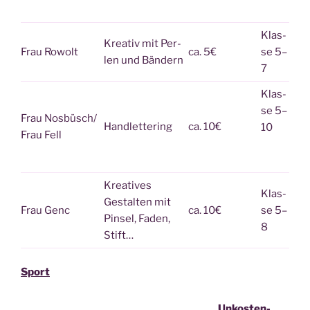
Klas­
Krea­tiv mit Per­
Frau Rowolt
ca. 5€
se 5–
len und Bändern
7
Klas­
se 5–
Frau Nosbüsch/
Hand­let­te­ring
ca. 10€
10
Frau Fell
Krea­ti­ves
Klas­
Gestal­ten mit
Frau Genc
ca. 10€
se 5–
Pin­sel, Faden,
8
Stift…
Sport
Unkos­ten­