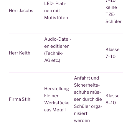
7–10
LED- Pla­ti­
kei­ne
Herr Jacobs
nen mit
TZE-
Motiv löten
Schüler
Audio-Datei­
en editieren
Klas­se
Herr Keith
(Tech­nik-
7–10
AG etc.)
Anfahrt und
Sicher­heits­
Her­stel­lung
schu­he müs­
klei­ner
Klas­se
Fir­ma Stihl
sen durch die
Werk­stü­cke
8–10
Schü­ler orga­
aus Metall
ni­siert
werden