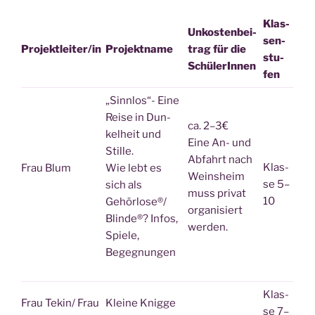
Klas­
Unkos­ten­bei­
sen­
Projektleiter/in
Pro­jekt­na­me
trag für die
stu­
SchülerInnen
fen
„Sinn­los“- Eine
Rei­se in Dun­
ca. 2–3€
kel­heit und
Eine An- und
Stille.
Abfahrt nach
Klas­
Frau Blum
Wie lebt es
Weins­heim
se 5–
sich als
muss pri­vat
10
Gehörlose®/
orga­ni­siert
Blin­de®? Infos,
werden.
Spie­le,
Begegnungen
Klas­
Frau Tekin/ Frau
Klei­ne Knig­ge
se 7–