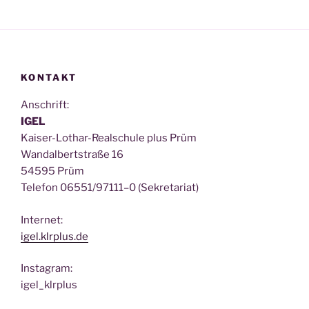
KONTAKT
Anschrift:
IGEL
Kai­ser-Lothar-Real­schu­le plus Prüm
Wan­dal­bert­stra­ße 16
54595 Prüm
Tele­fon 06551/97111–0 (Sekre­ta­ri­at)
Inter­net:
igel.klrplus.de
Insta­gram:
igel_klrplus