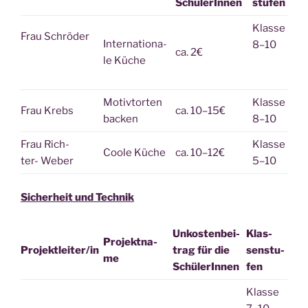
SchülerInnen
stu­fen
Klas­se
Frau Schrö­der
Inter­na­tio­na­
8–10
ca. 2€
le Küche
Motiv­tor­ten
Klas­se
Frau Krebs
ca. 10–15€
backen
8–10
Frau Rich­
Klas­se
Coo­le Küche
ca. 10–12€
ter- Weber
5–10
Sicher­heit und Technik
Unkos­ten­bei­
Klas­
Pro­jekt­na­
Projektleiter/in
trag für die
sen­stu­
me
SchülerInnen
fen
Klas­se