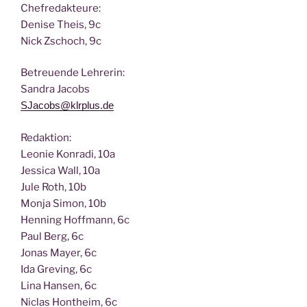
Chef­re­dak­teu­re:
Deni­se Theis, 9c
Nick Zscho­ch, 9c
Betreu­en­de Lehrerin:
San­dra Jacobs
SJacobs@klrplus.de
Redak­ti­on:
Leo­nie Kon­ra­di, 10a
Jes­si­ca Wall, 10a
Jule Roth, 10b
Mon­ja Simon, 10b
Hen­ning Hoff­mann, 6c
Paul Berg, 6c
Jonas May­er, 6c
Ida Gre­ving, 6c
Lina Han­sen, 6c
Nic­las Hont­heim, 6c