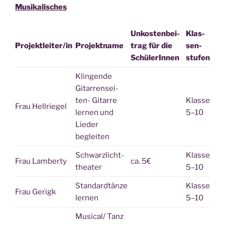
Musi­ka­li­sches
Unkos­ten­bei­
Klas­
Projektleiter/in
Pro­jekt­na­me
trag für die
sen­
SchülerInnen
stu­fen
Klin­gen­de
Gitar­ren­sei­
ten- Gitar­re
Klas­se
Frau Hell­rie­gel
ler­nen und
5–10
Lie­der
begleiten
Schwarz­licht­
Klas­se
Frau Lam­ber­ty
ca. 5€
thea­ter
5–10
Stan­dard­tän­ze
Klas­se
Frau Gerigk
lernen
5–10
Musical/ Tanz