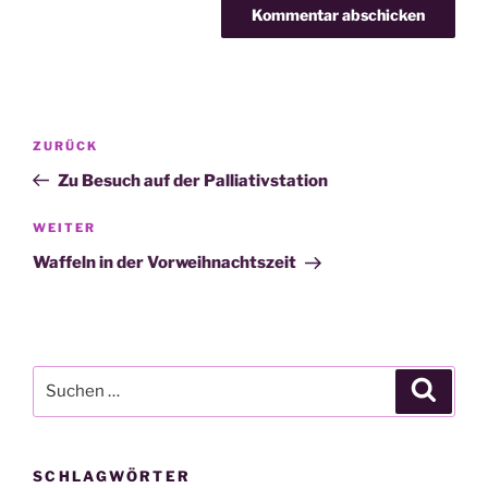
Beitragsnavigation
Vorheriger
ZURÜCK
Beitrag
Zu Besuch auf der Palliativstation
Nächster
WEITER
Beitrag
Waffeln in der Vorweihnachtszeit
Suche
Suche
nach:
SCHLAGWÖRTER