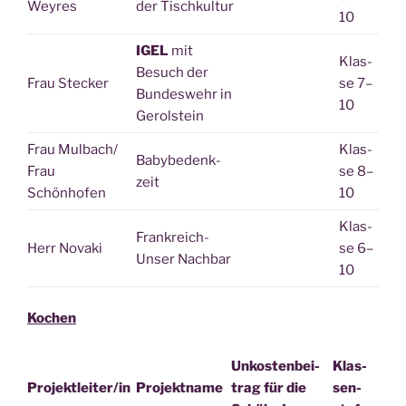
Weyres
der Tischkultur
10
IGEL
mit
Klas­
Besuch der
Frau Ste­cker
se 7–
Bun­des­wehr in
10
Gerolstein
Frau Mulbach/
Klas­
Baby­be­denk­
Frau
se 8–
zeit
Schönhofen
10
Klas­
Frank­reich-
Herr Nova­ki
se 6–
Unser Nachbar
10
Kochen
Unkos­ten­bei­
Klas­
Projektleiter/in
Pro­jekt­na­me
trag für die
sen­