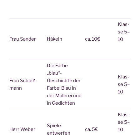
Klas­
se 5–
Frau San­der
Häkeln
ca. 10€
10
Die Far­be
„blau“-
Klas­
Frau Schleß­
Geschich­te der
se 5–
mann
Far­be; Blau in
10
der Male­rei und
in Gedichten
Klas­
se 5–
Spie­le
Herr Weber
ca. 5€
10
entwerfen