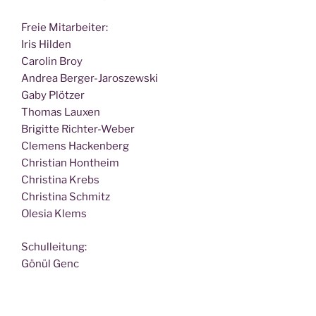
Freie Mit­ar­bei­ter:
Iris Hilden
Caro­lin Broy
Andrea Berger-Jaroszewski
Gaby Plötzer
Tho­mas Lauxen
Bri­git­te Richter-Weber
Cle­mens Hackenberg
Chris­ti­an Hontheim
Chris­ti­na Krebs
Chris­ti­na Schmitz
Ole­sia Klems
Schul­lei­tung:
Gönül Genc