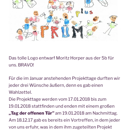
Das tol­le Logo ent­warf Moritz Hor­per aus der 5b für
uns. BRAVO!
Für die im Janu­ar anste­hen­den Pro­jekt­ta­ge durf­ten wir
jeder drei Wün­sche äußern, denn es gab einen
Wahlzettel.
Die Pro­jekt­ta­ge wer­den vom 17.01.2018 bis zum
19.01.2018 statt­fin­den und enden mit einem gro­ßen
„Tag der offe­nen Tür”
am 19.01.2018 am Nachmittag.
Am 18.12.17 gab es bereits ein Vor­tref­fen, in dem jeder
von uns erfuhr, was in dem ihm zuge­teil­ten Pro­jekt