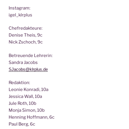
Insta­gram:
igel_klrplus
Chef­re­dak­teu­re:
Deni­se Theis, 9c
Nick Zscho­ch, 9c
Betreu­en­de Lehrerin:
San­dra Jacobs
SJacobs@klrplus.de
Redak­ti­on:
Leo­nie Kon­ra­di, 10a
Jes­si­ca Wall, 10a
Jule Roth, 10b
Mon­ja Simon, 10b
Hen­ning Hoff­mann, 6c
Paul Berg, 6c