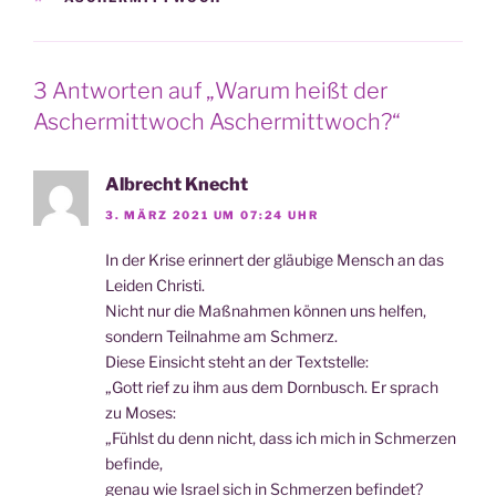
3 Antworten auf „Warum heißt der
Aschermittwoch Aschermittwoch?“
Albrecht Knecht
3. MÄRZ 2021 UM 07:24 UHR
In der Kri­se erin­nert der gläu­bi­ge Mensch an das
Lei­den Christi.
Nicht nur die Maß­nah­men kön­nen uns helfen,
son­dern Teil­nah­me am Schmerz.
Die­se Ein­sicht steht an der Textstelle:
„Gott rief zu ihm aus dem Dorn­busch. Er sprach
zu Moses:
„Fühlst du denn nicht, dass ich mich in Schmer­zen
befinde,
genau wie Isra­el sich in Schmer­zen befindet?