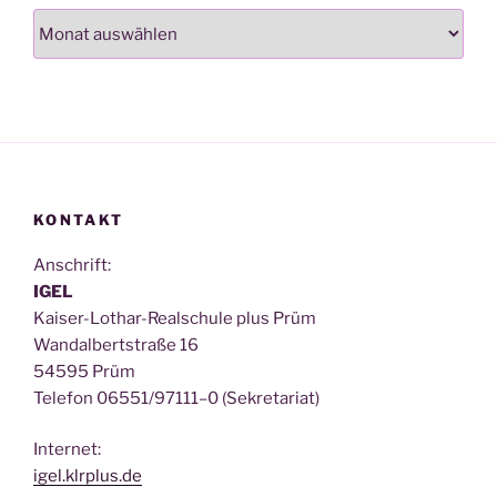
Archiv
KONTAKT
Anschrift:
IGEL
Kai­ser-Lothar-Real­schu­le plus Prüm
Wan­dal­bert­stra­ße 16
54595 Prüm
Tele­fon 06551/97111–0 (Sekre­ta­ri­at)
Inter­net:
igel.klrplus.de