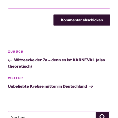
Beitragsnavigation
Vorheriger
ZURÜCK
Beitrag
Witzeecke der 7a – denn es ist KARNEVAL (also
theoretisch)
Nächster
WEITER
Beitrag
Unbeliebte Krebse mitten in Deutschland
Suche
Suche