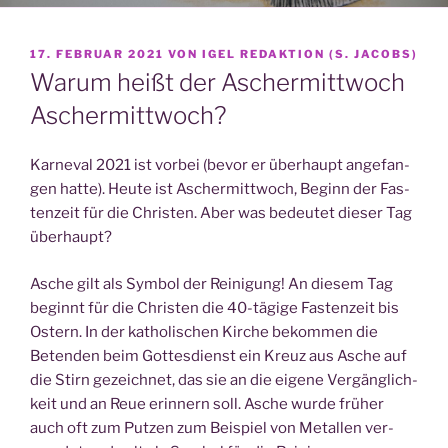
VERÖFFENTLICHT
17. FEBRUAR 2021
VON
IGEL REDAKTION (S. JACOBS)
AM
Warum heißt der Aschermittwoch
Aschermittwoch?
Kar­ne­val 2021 ist vor­bei (bevor er über­haupt ange­fan­
gen hat­te). Heu­te ist Ascher­mitt­woch, Beginn der Fas­
ten­zeit für die Chris­ten. Aber was bedeu­tet die­ser Tag
überhaupt?
Asche gilt als Sym­bol der Rei­ni­gung! An die­sem Tag
beginnt für die Chris­ten die 40-tägi­ge Fas­ten­zeit bis
Ostern. In der katho­li­schen Kir­che bekom­men die
Beten­den beim Got­tes­dienst ein Kreuz aus Asche auf
die Stirn gezeich­net, das sie an die eige­ne Ver­gäng­lich­
keit und an Reue erin­nern soll. Asche wur­de frü­her
auch oft zum Put­zen zum Bei­spiel von Metal­len ver­