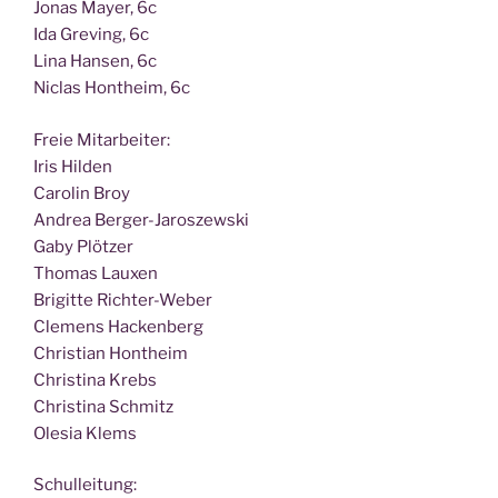
Jonas May­er, 6c
Ida Gre­ving, 6c
Lina Han­sen, 6c
Nic­las Hont­heim, 6c
Freie Mit­ar­bei­ter:
Iris Hilden
Caro­lin Broy
Andrea Berger-Jaroszewski
Gaby Plötzer
Tho­mas Lauxen
Bri­git­te Richter-Weber
Cle­mens Hackenberg
Chris­ti­an Hontheim
Chris­ti­na Krebs
Chris­ti­na Schmitz
Ole­sia Klems
Schul­lei­tung: