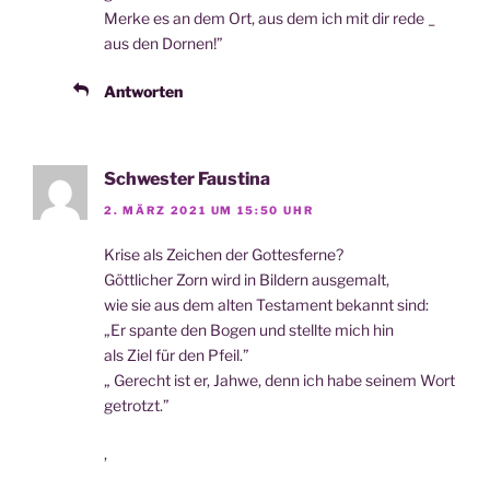
Mer­ke es an dem Ort, aus dem ich mit dir rede _
aus den Dornen!”
Antworten
Schwester Faustina
2. MÄRZ 2021 UM 15:50 UHR
Kri­se als Zei­chen der Gottesferne?
Gött­li­cher Zorn wird in Bil­dern ausgemalt,
wie sie aus dem alten Tes­ta­ment bekannt sind:
„Er span­te den Bogen und stell­te mich hin
als Ziel für den Pfeil.”
„ Gerecht ist er, Jah­we, denn ich habe sei­nem Wort
getrotzt.”
,