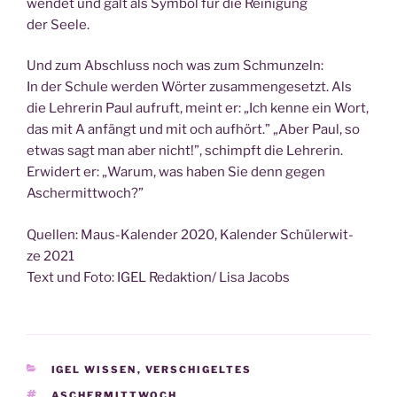
wen­det und galt als Sym­bol für die Rei­ni­gung
der Seele.
Und zum Abschluss noch was zum Schmunzeln:
In der Schu­le wer­den Wör­ter zusam­men­ge­setzt. Als
die Leh­re­rin Paul auf­ruft, meint er: „Ich ken­ne ein Wort,
das mit A anfängt und mit och auf­hört.” „Aber Paul, so
etwas sagt man aber nicht!”, schimpft die Leh­re­rin.
Erwi­dert er: „War­um, was haben Sie denn gegen
Aschermittwoch?”
Quel­len: Maus-Kalen­der 2020, Kalen­der Schü­ler­wit­
ze 2021
Text und Foto: IGEL Redaktion/ Lisa Jacobs
KATEGORIEN
IGEL WISSEN
,
VERSCHIGELTES
SCHLAGWÖRTER
ASCHERMITTWOCH