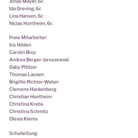
Jonas May­er, 6c
Ida Gre­ving, 6c
Lina Han­sen, 6c
Nic­las Hont­heim, 6c
Freie Mit­ar­bei­ter:
Iris Hilden
Caro­lin Broy
Andrea Berger-Jaroszewski
Gaby Plötzer
Tho­mas Lauxen
Bri­git­te Richter-Weber
Cle­mens Hackenberg
Chris­ti­an Hontheim
Chris­ti­na Krebs
Chris­ti­na Schmitz
Ole­sia Klems
Schul­lei­tung: