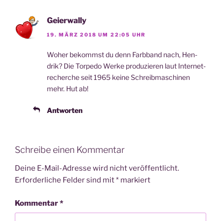
Geierwally
19. MÄRZ 2018 UM 22:05 UHR
Woher bekommst du denn Farb­band nach, Hen­
drik? Die Tor­pe­do Wer­ke pro­du­zie­ren laut Inter­net­
re­cher­che seit 1965 kei­ne Schreib­ma­schi­nen
mehr. Hut ab!
Antworten
Schreibe einen Kommentar
Deine E-Mail-Adresse wird nicht veröffentlicht.
Erforderliche Felder sind mit
*
markiert
Kommentar
*