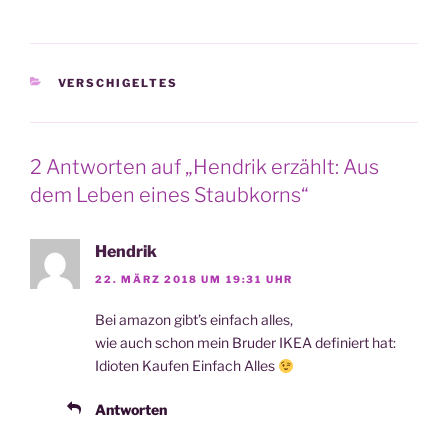
KATEGORIEN
VERSCHIGELTES
2 Antworten auf „Hendrik erzählt: Aus
dem Leben eines Staubkorns“
Hendrik
22. MÄRZ 2018 UM 19:31 UHR
Bei ama­zon gibt’s ein­fach alles,
wie auch schon mein Bru­der IKEA defi­niert hat:
Idio­ten Kau­fen Ein­fach Alles
Antworten