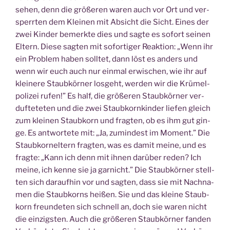
sehen, denn die grö­ße­ren waren auch vor Ort und ver­
sperr­ten dem Klei­nen mit Absicht die Sicht. Eines der
zwei Kin­der bemerk­te dies und sag­te es sofort sei­nen
Eltern. Die­se sag­ten mit sofor­ti­ger Reak­ti­on: „Wenn ihr
ein Pro­blem haben soll­tet, dann löst es anders und
wenn wir euch auch nur ein­mal erwi­schen, wie ihr auf
klei­ne­re Staub­kör­ner los­geht, wer­den wir die Krü­mel­
po­li­zei rufen!” Es half, die grö­ße­ren Staub­kör­ner ver­
duf­te­te­ten und die zwei Staub­korn­kin­der lie­fen gleich
zum klei­nen Staub­korn und frag­ten, ob es ihm gut gin­
ge. Es ant­wor­te­te mit: „Ja, zumin­dest im Moment.” Die
Staub­kor­nel­tern frag­ten, was es damit mei­ne, und es
frag­te: „Kann ich denn mit ihnen dar­über reden? Ich
mei­ne, ich ken­ne sie ja gar­nicht.” Die Staub­kör­ner stell­
ten sich dar­auf­hin vor und sag­ten, dass sie mit Nach­na­
men die Staub­korns hei­ßen. Sie und das klei­ne Staub­
korn freun­de­ten sich schnell an, doch sie waren nicht
die ein­zigs­ten. Auch die grö­ße­ren Staub­kör­ner fan­den