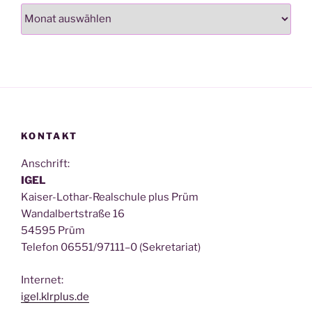
Archiv
KONTAKT
Anschrift:
IGEL
Kai­ser-Lothar-Real­schu­le plus Prüm
Wan­dal­bert­stra­ße 16
54595 Prüm
Tele­fon 06551/97111–0 (Sekre­ta­ri­at)
Inter­net:
igel.klrplus.de