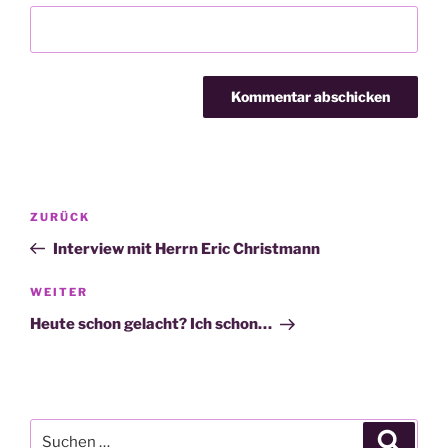
Beitragsnavigation
Vorheriger
ZURÜCK
Beitrag
Interview mit Herrn Eric Christmann
Nächster
WEITER
Beitrag
Heute schon gelacht? Ich schon…
Suche
Suche