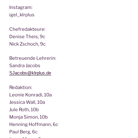
Insta­gram:
igel_klrplus
Chef­re­dak­teu­re:
Deni­se Theis, 9c
Nick Zscho­ch, 9c
Betreu­en­de Lehrerin:
San­dra Jacobs
SJacobs@klrplus.de
Redak­ti­on:
Leo­nie Kon­ra­di, 10a
Jes­si­ca Wall, 10a
Jule Roth, 10b
Mon­ja Simon, 10b
Hen­ning Hoff­mann, 6c
Paul Berg, 6c