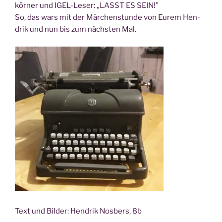
kör­ner und IGEL-Leser: „LASST ES SEIN!”
So, das wars mit der Mär­chen­stun­de von Eurem Hen­
drik und nun bis zum nächs­ten Mal.
Text und Bil­der: Hen­drik Nos­bers, 8b