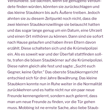
Ver­bün­de­te. Sie dach­ten, wenn sie genü­gend Ver­bün­
de­te fin­den wür­den, könn­ten sie zurück­schla­gen und
das klei­ne Staub­korn bis aufs Äuße­re trei­ben. Jedoch
ahn­ten sie zu die­sem Zeit­punkt noch nicht, dass die
zwei klei­nen Staub­korn­zwil­lin­ge sie belauscht hat­ten
und das sogar lan­ge genug um ein Datum, eine Uhr­zeit
und einen Ort mit­hö­ren zu kön­nen. Dann sind sie sofort
nach Hau­se gelau­fen und haben ihren Eltern davon
erzählt. Die­se schal­te­ten sich und die Krü­mel­po­li­zei
ein. Als es soweit war und der Über­fall statt­fin­den soll­
te, tra­fen die bösen Staub­kör­ner auf die Krü­mel­po­li­zei.
Die­se nahm gleich alle fest und sag­te: „Sucht euch
Geg­ner, kei­ne Opfer.” Das obers­te Staub­korn­ge­richt
ent­schied sich für drei Jah­re Bewäh­rung. Das klei­ne
Staub­korn konn­te nun in Ruhe wei­ter in die Nor­ma­li­tät
zurück­keh­ren und es hat­te nicht nur ein paar neue
Freun­de ken­nen­ge­lernt, son­dern auch gelernt, dass
man um neue Freun­de zu fin­den, vor die Tür gehen
muss. Mob­bing ist ne erns­te Sache, also lie­be Staub­