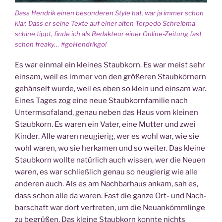
Dass Hen­drik einen beson­de­ren Style hat, war ja immer schon
klar. Dass er sei­ne Tex­te auf einer alten Tor­pe­do Schreib­ma­
schi­ne tippt, fin­de ich als Redak­teur einer Online-Zei­tung fast
schon fre­aky… #goHen­drik­go!
Es war ein­mal ein klei­nes Staub­korn. Es war meist sehr
ein­sam, weil es immer von den grö­ße­ren Staub­kör­nern
gehän­selt wur­de, weil es eben so klein und ein­sam war.
Eines Tages zog eine neue Staub­korn­fa­mi­lie nach
Unterm­so­fa­land, genau neben das Haus vom klei­nen
Staub­korn.
Es waren ein Vater, eine Mut­ter und zwei
Kin­der. Alle waren neu­gie­rig, wer es wohl war, wie sie
wohl waren, wo sie her­ka­men und so wei­ter. Das klei­ne
Staub­korn woll­te natür­lich auch wis­sen, wer die Neu­en
waren, es war schließ­lich genau so neu­gie­rig wie alle
ande­ren auch. Als es am Nach­bar­haus ankam, sah es,
dass schon alle da waren. Fast die gan­ze Ort- und Nach­
bar­schaft war dort ver­tre­ten, um die Neu­an­kömm­lin­ge
zu begrü­ßen. Das klei­ne Staub­korn konn­te nichts