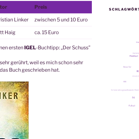
tor
Preis
SCHLAGWÖR
is­ti­an Linker
zwi­schen 5 und 10 Euro
tt Haig
ca. 15 Euro
­nen ers­ten
IGEL
-Buch­tipp: „Der Schuss”
h sehr gerührt, weil es mich schon sehr
 das Buch geschrie­ben hat.