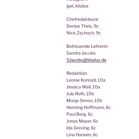
igel_klrplus
Chef­re­dak­teu­re:
Deni­se Theis, 9c
Nick Zscho­ch, 9c
Betreu­en­de Lehrerin:
San­dra Jacobs
SJacobs@klrplus.de
Redak­ti­on:
Leo­nie Kon­ra­di, 10a
Jes­si­ca Wall, 10a
Jule Roth, 10b
Mon­ja Simon, 10b
Hen­ning Hoff­mann, 6c
Paul Berg, 6c
Jonas May­er, 6c
Ida Gre­ving, 6c
Lina Han­sen, 6c