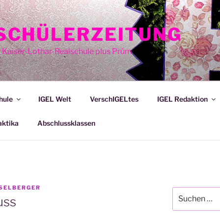
E SCHÜLERZEITUNG
r Kaiser-Lothar-Realschule plus Prüm
hule
IGEL Welt
VerschIGELtes
IGEL Redaktion
aktika
Abschlussklassen
NSELBERGER
Suche
uss
nach: