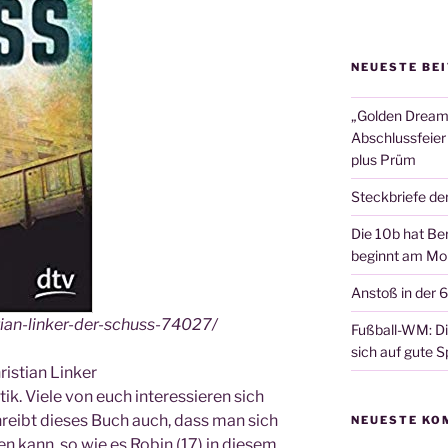
NEUESTE BE
„Golden Dreams
Abschlussfeier
plus Prüm
Steckbriefe de
Die 10b hat Ber
beginnt am Mon
Anstoß in der 
tian-linker-der-schuss-74027/
Fußball-WM: Die
sich auf gute Sp
s­ti­an Lin­ker
k. Vie­le von euch inter­es­sie­ren sich
chreibt die­ses Buch auch, dass man sich
NEUESTE KO
en kann, so wie es Robin (17) in die­sem