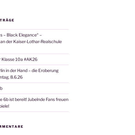
ITRÄGE
 – Black Elegance“ –
 an der Kaiser-Lothar-Realschule
r Klasse 10a #AK26
lin in der Hand – die Eroberung
tag, 8.6.26
6b
 6b ist bereit! Jubelnde Fans freuen
iele!
MMENTARE