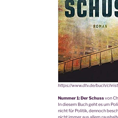
https://www.dtv.de/buch/chris
Num­mer 1: Der Schuss
von Chri
In die­sem Buch geht es um Poli­ti
nicht für Poli­tik, den­noch bes
nicht immer aus allem raus­hal­t