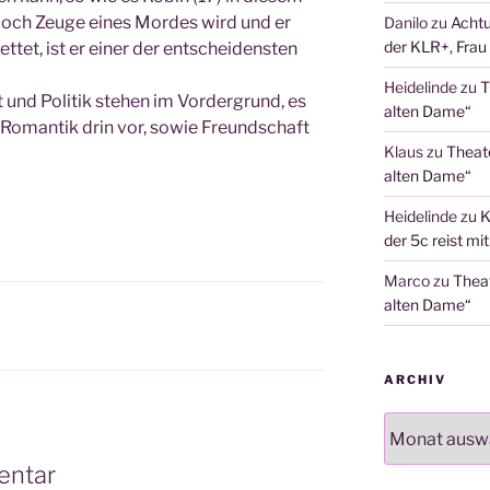
doch Zeu­ge eines Mor­des wird und er
Danilo
zu
Achtu
der KLR+, Frau 
t­tet, ist er einer der ent­schei­dens­ten
Heidelinde
zu
T
und Poli­tik ste­hen im Vor­der­grund, es
alten Dame“
Roman­tik drin vor, sowie Freund­schaft
Klaus
zu
Theat
alten Dame“
Heidelinde
zu
K
der 5c reist mi
Marco
zu
Thea
alten Dame“
ARCHIV
Archiv
entar