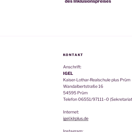
des Inklusionspreises
KONTAKT
Anschrift:
IGEL
Kai­ser-Lothar-Real­schu­le plus Prüm
Wan­dal­bert­stra­ße 16
54595 Prüm
Tele­fon 06551/97111–0 (Sekre­ta­ri­at
Inter­net:
igel.klrplus.de
Insta­gram: