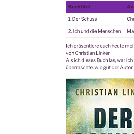
Buch­ti­tel
Au
1. Der Schuss
Chr
2. Ich und die Menschen
Ma
Ich prä­sen­tie­re euch heu­te mei
von Chris­ti­an Lin­ker
Als ich die­ses Buch las, war ic
über­rasch­te, wie gut der Autor