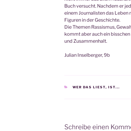
Buch ver­sucht. Nach­dem er je
einem Jour­na­lis­ten das Leben re
Figu­ren in der Geschich­te.
Die The­men Ras­sis­mus, Gewalt 
kommt aber auch ein biss­chen 
und Zusammenhalt.
Juli­an Insel­ber­ger, 9b
KATEGORIEN
WER DAS LIEST, IST...
Schreibe einen Komm