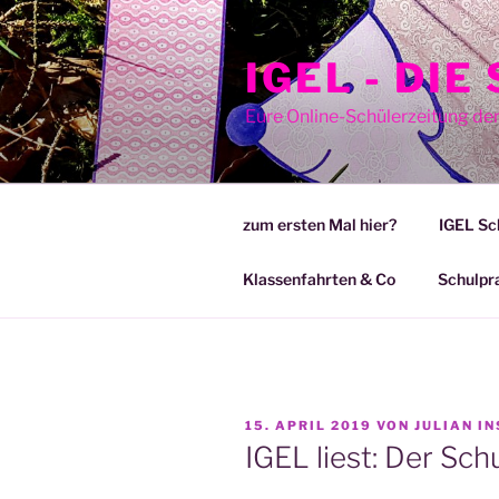
Zum
Inhalt
IGEL - DI
springen
Eure Online-Schülerzeitung de
zum ersten Mal hier?
IGEL Sc
Klassenfahrten & Co
Schulpr
VERÖFFENTLICHT
15. APRIL 2019
VON
JULIAN I
AM
IGEL liest: Der Sch